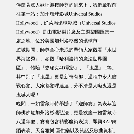
伴隨著眾人歡呼迎接師尊的到來下，我們啟程前
往第一站：加州環球影城Universal Studios
Hollywood ，好萊塢環球影城（Universal Studios
Hollywood）是由電影製片廠及主題樂園匯集一
處之地，位於美國加州洛杉磯的環球市。
遊城期間，師尊童心未泯的帶領大家觀看『水世
界海盜秀』、參觀『哈利波特的魔法世界園
區』、體驗『史瑞克4D電影』、『鬼屋』...等。
其中到了『鬼屋』更是新奇有趣，過程中令人膽
戰心驚、大家都驚呼連連，分不清是人嚇鬼還是
鬼嚇人呢！
晚間，一如雷藏寺特舉辦了『迎師宴』為表恭迎
師佛佛駕加州洛杉磯弘法，更是歡慶一如雷藏寺
八週年慶，宴會包含精彩魔術表演、即興RAP舞
蹈表演、天音雅樂 團供樂以及笑話及歌曲賞析。