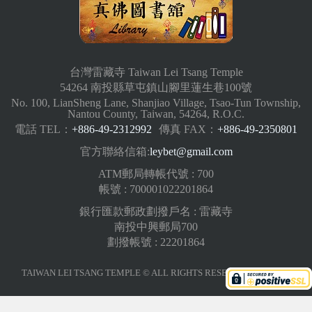
台灣雷藏寺 Taiwan Lei Tsang Temple
54264 南投縣草屯鎮山腳里蓮生巷100號
No. 100, LianSheng Lane, Shanjiao Village, Tsao-Tun Township,
Nantou County, Taiwan, 54264, R.O.C.
電話 TEL：
+886-49-2312992
傳真 FAX：
+886-49-2350801
官方聯絡信箱:
leybet@gmail.com
ATM郵局轉帳代號 : 700
帳號 : 700001022201864
銀行匯款郵政劃撥戶名 : 雷藏寺
南投中興郵局700
劃撥帳號 : 22201864
TAIWAN LEI TSANG TEMPLE © ALL RIGHTS RESERVED.
版權聲明