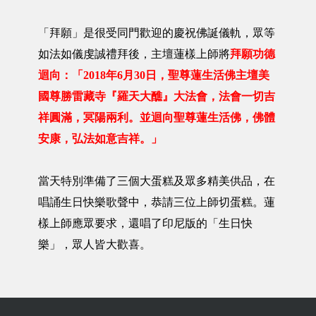
「拜願」是很受同門歡迎的慶祝佛誕儀軌，眾等
如法如儀虔誠禮拜後，主壇蓮樣上師將
拜願功德
迴向：「2018年6月30日，聖尊蓮生活佛主壇美
國尊勝雷藏寺『羅天大醮』大法會，法會一切吉
祥圓滿，冥陽兩利。並迴向聖尊蓮生活佛，佛體
安康，弘法如意吉祥。」
當天特別準備了三個大蛋糕及眾多精美供品，在
唱誦生日快樂歌聲中，恭請三位上師切蛋糕。蓮
樣上師應眾要求，還唱了印尼版的「生日快
樂」，眾人皆大歡喜。