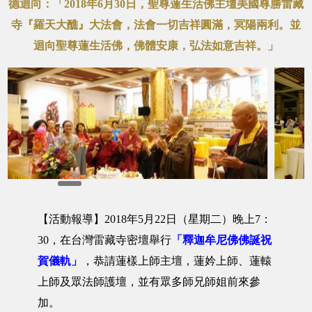
德迴向：「2018年6月30日，聖尊蓮生活佛主壇美國尊勝雷藏
寺『羅天大醮』大法會，法會一切吉祥圓滿，冥陽兩利。並
迴向聖尊蓮生活佛，佛體安康，弘法如意吉祥。」
【活動報導】2018年5月22日（星期二）晚上7：
30，在台灣雷藏寺密壇舉行
「釋迦牟尼佛佛誕祝
賀儀軌」
，恭請蓮樣上師主壇，蓮妗上師、蓮轅
上師及眾法師護壇，並有眾多師兄師姐前來參
加。