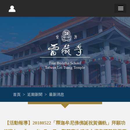
True Buddha School
Taiwan Lei Tsang Temple
首頁
近期新聞
最新消息
【活動報導】20180522「釋迦牟尼佛佛誕祝賀儀軌」拜願功