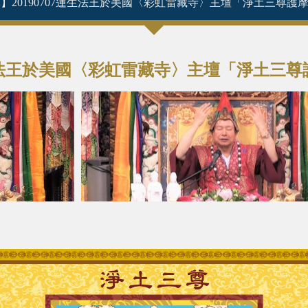
】20190707蓮生法王於美國〈彩虹雷藏寺〉主壇「淨土三尊
7蓮生法王於美國〈彩虹雷藏寺〉主壇「淨土三