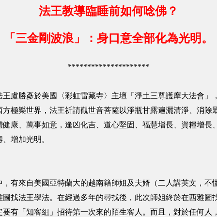
法王教導臨睡前如何唸佛？
「三金剛波浪」：身口意全部化為光明。
*********************
生法王盧勝彥於美國〈彩虹雷藏寺〉主壇「淨土三尊護摩大法會」，
西方極樂世界，法王祈請觀世音菩薩以淨瓶甘露遍灑清淨、消除
體健康、萬事如意，逢凶化吉、道心堅固、福慧增長、資糧增長
壽、增加光明。
中，有來自美國亞特蘭大的越南籍師姐及夫婿（二人講英文，不
雅圖找法王學法。在經過多年的尋找後，此次師姐終於在西雅圖
定要有「知客組」招待第一次來的陌生客人。而且，對於任何人