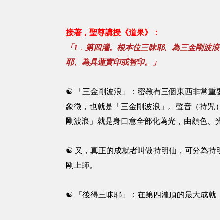
接著，聖尊講授《道果》：
「
1
．第四灌。根本位三昧耶、為三金剛波浪
耶、為具蓮實印或智印。」
☯ 「三金剛波浪」：密教有三個東西非常
象徵，也就是「三金剛波浪」。聲音（持咒
剛波浪」就是身口意全部化為光，由顏色、
☯ 又，真正的成就者叫做持明仙，可分為
剛上師。
☯ 「後得三昧耶」：在第四灌頂的最大成就