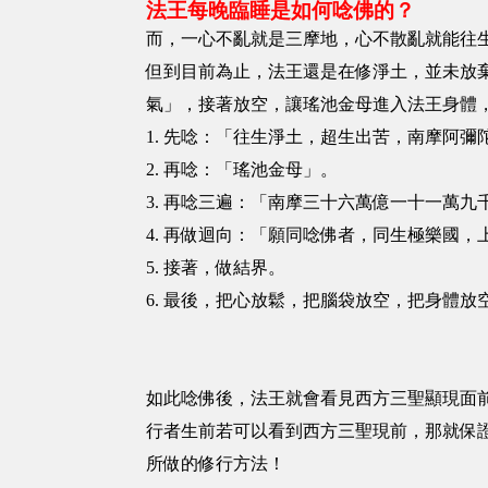
法王每晚臨睡是如何唸佛的？
而，一心不亂就是三摩地，心不散亂就能往
但到目前為止，法王還是在修淨土，並未放
氣」，接著放空，讓瑤池金母進入法王身體
1. 先唸：「往生淨土，超生出苦，南摩阿彌
2. 再唸：「瑤池金母」。
3. 再唸三遍：「南摩三十六萬億一十一萬
4. 再做迴向：「願同唸佛者，同生極樂國
5. 接著，做結界。
6. 最後，把心放鬆，把腦袋放空，把身體放
如此唸佛後，法王就會看見西方三聖顯現面
行者生前若可以看到西方三聖現前，那就保
所做的修行方法！