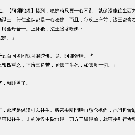
生。【阿彌陀經】提到，唸佛時只要一心不亂，就保證能往生西
棄淨土，行住坐臥都是一心唸佛！而且，每晚上床前，法王都會
，與金母合一。上床後，法王接著唸佛：
陀佛。」
九千五百同名同號阿彌陀佛。嗡。阿彌爹哇。些。」
，上報四重恩，下濟三途苦，見佛了生死，如佛度一切。」
空，就睡著了。
前，那就是保證可以往生。將來要離開時再想念衪們，衪們也會
證可以往生。走的時候中陰出現，西方三聖現前，就可接引行者