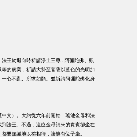
法王於迴向時祈請淨土三尊 - 阿彌陀佛、觀
眾等的病業，祈請大勢至菩薩以藍色的光明加
、一心不亂、所求如願。並祈請阿彌陀佛化身
懂中文）。大約從六年前開始，瑤池金母和法
找到法王。不過，這位金母請來的貴賓卻坐在
，都要熱誠地以禮相待，讓他有位子坐。