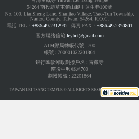
台灣雷藏寺 Taiwan Lei Tsang Temple
54264 南投縣草屯鎮山腳里蓮生巷100號
No. 100, LianSheng Lane, Shanjiao Village, Tsao-Tun Township,
Nantou County, Taiwan, 54264, R.O.C.
電話 TEL：
+886-49-2312992
傳真 FAX：
+886-49-2350801
官方聯絡信箱:
leybet@gmail.com
ATM郵局轉帳代號 : 700
帳號 : 700001022201864
銀行匯款郵政劃撥戶名 : 雷藏寺
南投中興郵局700
劃撥帳號 : 22201864
TAIWAN LEI TSANG TEMPLE © ALL RIGHTS RESERVED.
版權聲明