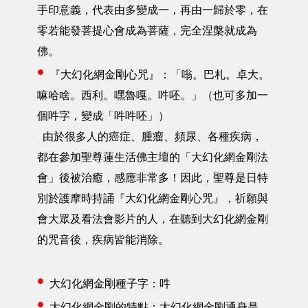
手印意義，代表由多變成一，再由一歸於零，在
零若能發菩提心會成為菩薩，完全涅槃就成為
佛。
•
『大幻化網金剛心咒』：「嗡。巴札。卓大。
嘛哈啥。西利。嘿魯嘎。吽呸。」（也可多加一
個吽字，變成「吽吽呸」）
由於很多人的癌症、腫瘤、頻尿、各種疾病，
都在參加聖尊蓮生活佛主壇的「大幻化網金剛法
會」後被治癒，感應非常多！因此，聖尊是日特
別於護摩時持誦『大幻化網金剛心咒』，祈願與
會大眾及看法會影片的人，在聽到大幻化網金剛
的咒音後，疾病皆能消除。
•
大幻化網金剛種子字：吽
•
大幻化網金剛的特點：大幻化網金剛通身是