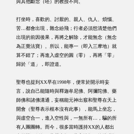
與其他斷念（呸）的教授不同。
打坐時，喜歡的、討厭的、親人、仇人、煩惱、
苦…都會出現，雜念紛飛；行者必須想清楚他們
出現的前因後果，再將之解除，才能無念（無念
為正覺法寶）。所以，能專一（即入三摩地）就
算不錯了；再進入虛空的圓（零），再將「零」
歸於「道」，即證道。
聖尊也提到XX早在1998年，便常於開示時妄
言，說自己能隨時與釋迦牟尼佛、阿彌陀佛、藥
師佛和諸佛溝通，妄稱能元神出竅和聖尊在天上
開會（聖尊表示根本沒有此事），能馬上坐忘，
與虛空合一，進入空性與，一無所有…，騙的所
有人團團轉。而今，很多當時護持XX的人都出