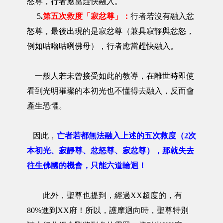
怒尊，行者應當趕快融入。
5
.
第五次救度「寂忿尊」：
行者若沒有融入忿
怒尊，最後出現的是寂忿尊（兼具寂靜與忿怒，
例如咕嚕咕咧佛母），行者應當趕快融入。
一般人若未曾接受如此的教導，在離世時即使
看到光明璀璨的本初光也不懂得去融入，反而會
產生恐懼。
因此，
亡者若都無法融入上述的五次救度（2次
本初光、寂靜尊、忿怒尊、寂忿尊），那就失去
往生佛國的機會，只能六道輪迴！
此外，聖尊也提到，經過XX超度的，有
80%進到XX府！所以，護摩迴向時，聖尊特別