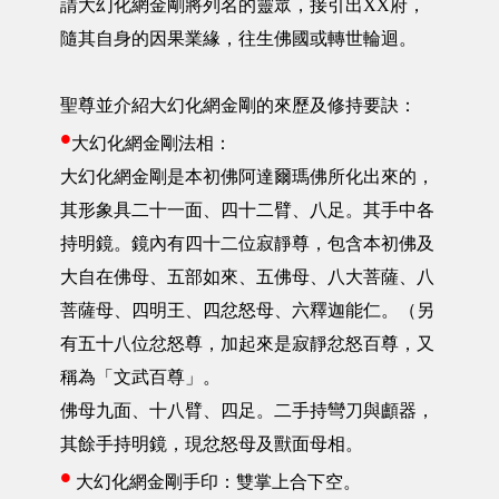
請大幻化網金剛將列名的靈眾，接引出XX府，
隨其自身的因果業緣，往生佛國或轉世輪迴。
聖尊並介紹大幻化網金剛的來歷及修持要訣：
•
大幻化網金剛法相：
大幻化網金剛是本初佛阿達爾瑪佛所化出來的，
其形象具二十一面、四十二臂、八足。其手中各
持明鏡。鏡內有四十二位寂靜尊，包含本初佛及
大自在佛母、五部如來、五佛母、八大菩薩、八
菩薩母、四明王、四忿怒母、六釋迦能仁。（另
有五十八位忿怒尊，加起來是寂靜忿怒百尊，又
稱為「文武百尊」。
佛母九面、十八臂、四足。二手持彎刀與顱器，
其餘手持明鏡，現忿怒母及獸面母相。
•
大幻化網金剛手印：雙掌上合下空。