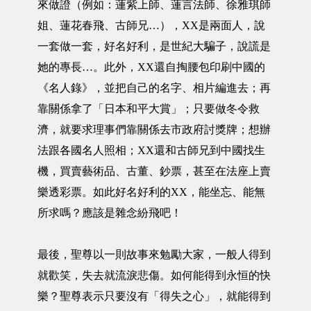
來做證（例如：蓮紫上師、蓮言法師、徐雅琪師
姐、蓮花春飛、古師兄…），XX是兩面人，說
一套做一套，好名好利，是世紀大騙子，說謊是
她的專長…。此外，XX還自掏腰包印刷中國的
《名人錄》，並把自己的名字、相片編進去；再
靠關係拿了「日本和平大賞」；只要做冬令救
濟，就要求理事們靠關係去市政府討獎牌；想辦
法跟各國名人照相；XX還和古師兄到中國找生
機，買賣藝術品、古董、鈔票，甚至在法座上賣
樂透彩票。如此好名好利的XX，能坐忘、能無
所求嗎？應該是雜念紛飛吧！
最後，聖尊以一則故事來勉勵大家，一般人得到
就歡笑，失去就流淚悲傷。如何能得到永恒的快
樂？聖尊表示只要沒有「得失之心」，就能得到