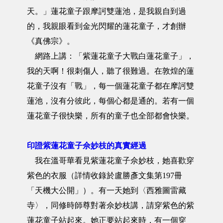
天。」蓮花童子跟摩訶雙蓮池，是我親自到過
的，我親眼看到金光閃耀的蓮花童子，才創辦
《真佛宗》。
網路上講：「紫蓮花童子大戰白蓮花童子」，
我的天啊！很刺傷人，聽了很難過。在敦煌的蓮
花童子沒有「戰」，每一個蓮花童子都在摩訶雙
蓮池，沒有分彼此，每個心都是通的。若有一個
蓮花童子很快樂，所有的童子也全部都會快樂。
印證紫蓮花童子佘妙枝的真實經過
我在溫哥華看見紫蓮花童子佘妙枝，她喜歡穿
紫色的衣服（詳情收錄於盧勝彥文集第197冊
「天機大公開」）。有一天她到〈西雅圖雷藏
寺〉，同修時師尊對著佘妙枝講，請穿紫色的紫
蓮花童子站起來。她正要站起來時，有一個穿