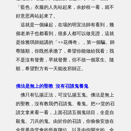
「藍色」衣服的人先站起來，佘妙枝一看，就不
好意思再站起來了。
這就是一個緣起，在場的明宜法師有看到，幾
個老弟子也都看到，很多人都可以做見證，這就
是徐雅琪師姐講的「××花傳奇」，第一個騙。師
尊隨順，你既然承擔了，希望你能做給我看；我
不是沒有發覺，早就發覺，但不捨一個眾生、隨
順，希望對方有一天能改邪歸正。
佛法是無上的聖教 沒有召請鬼養鬼
佛只有弘揚正法，可沒弘揚五鬼。佛法是無上
的聖教，沒有教我們召請鬼、養鬼。把××堂的召
請文拿來看一看，上面召請五個鬼頭目，全是自
殺鬼、刀兵的鬼。由於你的召請，你偷偷安放在
全世界寺堂會的所有牌位，以及由你開光的，全