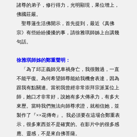
諸尊的弟子，修行得力，光明顯現，果位增上，
佛國莊嚴。
聖尊蓮生活佛開示，首先提到，最近《真佛
宗》有些紛紛擾擾的事，請徐雅琪師姊上台講幾
句話。
徐雅琪師姊的鄭重聲明：
「為了邱正義師兄車禍身亡，我很難過，一直
不能平復。為何希望師尊能給我機會表達，因為
跟我有點關連。當初我曾經非常崇拜宗派某位上
師，她口才非常好，說她有多大傳承力，有多大
來歷。當時我們無法向師尊求證，就相信她，並
製作了『××花傳奇』。我必須要在這場合鄭重表
示，很多東西並不是確實的。在影片中的很多感
應、靈感，不是來自佛菩薩。