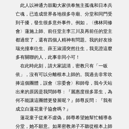
此人以神通力鼓勵大家供奉無主孤魂和日本兵
亡魂，已造成世界各地很多寺廟、分堂和同門受
到干擾，發生很多意外事件。例如，〈佛林同修
會〉蓮施上師、前任堂主李三川及再前任的堂主
都過世了，還有四個人精神有問題。我的好友徐
瑞光撞車往生、薛王淑湄突然往生，我見證這麼
多有關聯的人，此事非同小可！
在此時此刻，請大家認清，密教只有「一皈
依」，沒有可以分離根本上師的。我過去非常吹
捧這個團體，誤會〈宗委會〉和師母，我今天站
出來的原因是我問師尊：『麗惠度很多眾生，為
何不能讓這團體更發展呢？』師尊反問：『我有
成立白蓮花童子協會嗎？』
蓮花童子從來不虛偽，師尊希望她幫忙輔導各
分堂，她不願意。如果密教弟子不聽從根本上師