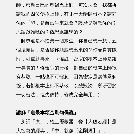
師，密勒日巴的瑪爾巴上師。每次法會，我都祈
請我的四位傳承上師，有哪一天離開根本？請問
你的手印，是自己生來就會？護摩是誰教你的？
咒語跟誰唸的？觀想跟誰學的？
師尊還是不捨棄一個眾生，你自己想一想，五
個鬼頭目，是否從你頭腦想出來的？你若真實懺
悔，可重新再來！（備註：密宗的根本上師是第
一尊貴的！修密宗的行者，對自己的根本上師祇
有恭敬，一點也不可輕忽！因為密宗是講傳承師
授，若對根本上師不恭敬，以致毀謗，所研習的
一切密法，恒失依持，變成完全無用。）
講解「
道果本頌金剛句偈疏」
所謂「廣」，給上層根器，像【大般若經】是
大智慧的經典，「中」就像【金剛經】」，