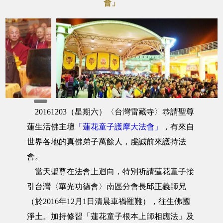
會」
20161203（星期六）〈台灣雷藏寺〉恭請聖尊
蓮生活佛主壇
「蓮花童子護摩大法會」
，有來自
世界各地的真佛弟子萬餘人，虔誠前來護持法
會。
當天聖尊在法會上迴向，特別祈請蓮花童子接
引台灣〈華光功德會〉南區分會長邱正義師兄
（於2016年12月1日清晨車禍罹難），往生佛國
淨土。加持修習「蓮花童子根本上師相應法」及