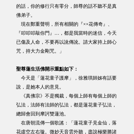
的話，你的修行只有零分，師尊的話不聽不是真
佛弟子。
現在鄭重聲明，所有相關的『××花傳奇』、
『叩叩叩敲你門』…，都是我當時的迷信，今天
已傷及人命，不要再以訛傳訛。請大家持上師心
咒，持大力金剛咒。」
聖尊蓮生活佛開示重點如下：
今天是「蓮花童子護摩」，徐雅琪師姊有話要
說，是她本人的意見。
《真佛宗》不是獨裁，每個上師有每個上師的
弘法，法師有法師的弘法，都是蓮花童子弘法，
總歸會回到摩訶雙蓮池。
在唐朝流傳一個歌謠：「蓮花童子見金仙，落
花虛空左右璇。微妙天音雲外聽，盡說極樂勝諸