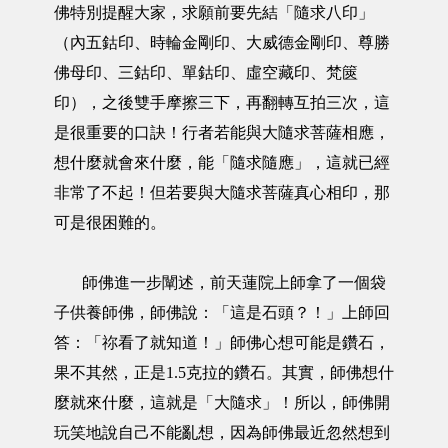
佛特別提醒大家，求願前要先結「隨求八印」
（內五鈷印、時輪金剛印、大威德金剛印、尊勝
佛母印、三鈷印、單鈷印、虛空藏印、梵篋
印），之後雙手摩擦三下，再翻轉互拍三次，這
是很重要的口訣！行者若能與大隨求菩薩相應，
想什麼就會來什麼，能「隨求隨應」，這就已經
非常了不起！但若要與大隨求菩薩真心相印，那
可是很困難的。
師佛進一步闡述，前天蓮院上師拿了一個袋
子供養師佛，師佛說：「這是石頭？！」上師回
答：「祢看了就知道！」師佛心想可能是鑽石，
果不其然，正是1.5克拉的鑽石。其實，師佛想什
麼就來什麼，這就是「大隨求」！所以，師佛開
玩笑地說自己不能亂想，因為師佛最近忽然想到