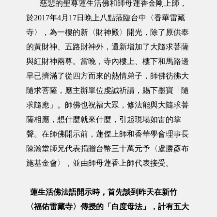
慈悲的聖尊蓮生活佛和師母蓮香金剛上師，
於2017年4月17日晚上八點蒞臨台中〈香華雷藏
寺〉，為一樓的新〈財神殿〉開光，除了原供奉
的黃財神、五路財神外，還新增加了大隨求菩薩
與紅財神兩尊。當晚，寺內樓上、樓下和馬路邊
早已擠滿了從四方而來的熱情弟子，師佛彷彿大
隨求菩薩，應主辦單位虔誠祈請，賜下墨寶「隨
求隨應」。師佛也祝福大眾，修法能與大隨求菩
薩相應，想什麼就來什麼，引起現場如雷的掌
聲。在師佛開示前，蓮傑上師和香華學會理事長
陳瀚堂師兄代表捐贈台幣三十萬元予〈盧勝彥布
施基金會〉，並由師母蓮香上師代表接受。
蓮生活佛法語開示時，首先談到昨天在新竹
〈福佑雷藏寺〉傳授的「白度母法」，計有五大