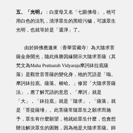
五、「光明」
：白度母又名「七眼佛母」，衪可
用白色的法乳，清淨眾生的黑暗污穢，可讓眾生
光明，也就等於是「還淨」了。
由於師佛應邀來〈香華雷藏寺〉為大隨求菩
薩金身開光，隨此殊勝因緣開示大隨求菩薩（其
梵文為Maha Pratisarah Vidyaraja摩訶鉢拉底薩
落）是觀世音菩薩的變化身，祂的咒語是「嗡。
摩訶鉢拉底。薩落。梭哈。」修習「大隨求菩薩
法」，應了解咒語的意思，「摩訶」就是
「大」，「鉢拉底」就是「隨求」，「薩落」就
是「菩提薩埵」。此菩薩常隨眾生之願求而施
予，眾生有什麼願望，祂就給眾生什麼，也會想
辦法解決眾生的困難，因為祂是大隨求菩薩。師