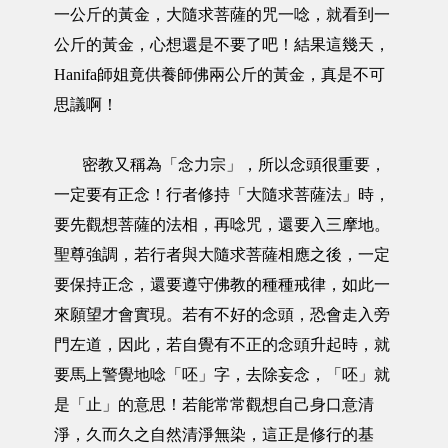
一公斤的黃金，大隨求菩薩的咒一唸，就看到一
公斤的黃金，心想還是不要了吧！結果這幾天，
Hanifa師姐竟供養師佛兩公斤的黃金，真是不可
思議啊！
密教又稱為「念力宗」，所以念頭很重要，
一定要有正念！行者修持「大隨求菩薩法」時，
要先觀想菩薩的法相，再唸咒，還要入三摩地。
聖尊強調，若行者與大隨求菩薩相應之後，一定
要保持正念，還要遵守佛教的種種戒律，如此一
來願望才會實現。若有不好的念頭，恐會走入旁
門左道，因此，若自覺有不正的念頭升起時，就
要馬上警覺地唸「呸」字，去除妄念，「呸」就
是「止」的意思！若能常常觀想自己身口意清
淨，久而久之自然清淨無染，這正是修行的基