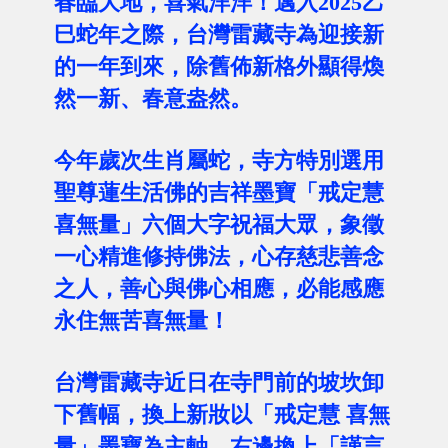
春臨大地，喜氣洋洋！邁入2025乙
巳蛇年之際，台灣雷藏寺為迎接新
的一年到來，除舊佈新格外顯得煥
然一新、春意盎然。
今年歲次生肖屬蛇，寺方特別選用
聖尊蓮生活佛的吉祥墨寶「戒定慧
喜無量」六個大字祝福大眾，象徵
一心精進修持佛法，心存慈悲善念
之人，善心與佛心相應，必能感應
永住無苦喜無量！
台灣雷藏寺近日在寺門前的坡坎卸
下舊幅，換上新妝以「戒定慧 喜無
量」墨寶為主軸，右邊換上「謹言