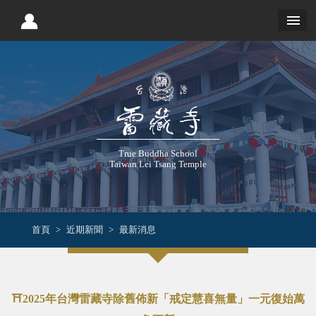
True Buddha School
Taiwan Lei Tsang Temple
首頁
近期新聞
最新消息
⛩️2025年台灣雷藏寺除舊佈新「戒定慧喜無量」一元復始萬