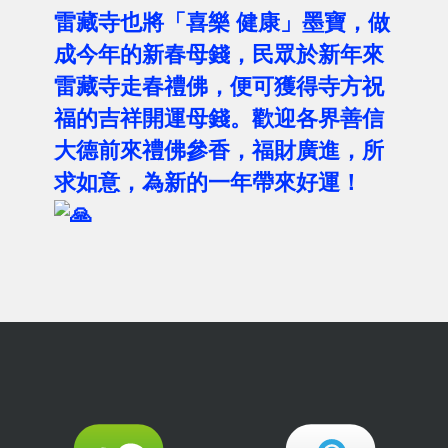
雷藏寺也將「喜樂 健康」墨寶，做
成今年的新春母錢，民眾於新年來
雷藏寺走春禮佛，便可獲得寺方祝
福的吉祥開運母錢。歡迎各界善信
大德前來禮佛參香，福財廣進，所
求如意，為新的一年帶來好運！