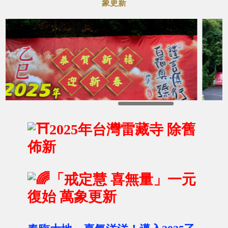
象更新
2025年台灣雷藏寺 除舊
佈新
「戒定慧 喜無量」一元
復始 萬象更新