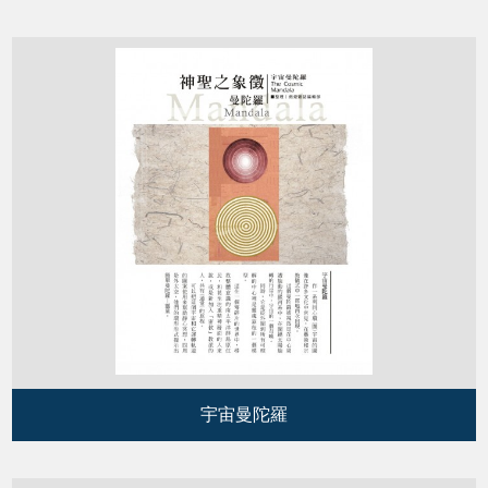
宇宙曼陀羅