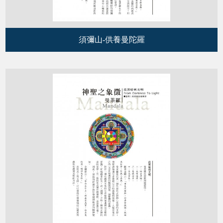
須彌山-供養曼陀羅