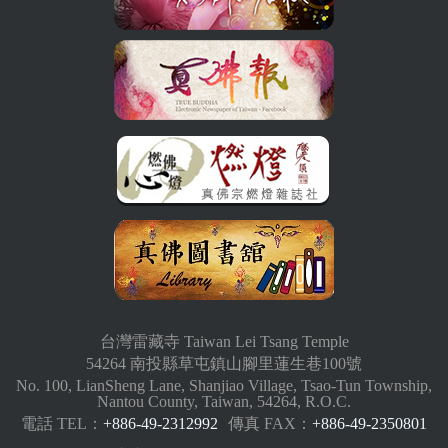
台灣雷藏寺 Taiwan Lei Tsang Temple
54264 南投縣草屯鎮山腳里蓮生巷100號
No. 100, LianSheng Lane, Shanjiao Village, Tsao-Tun Township,
Nantou County, Taiwan, 54264, R.O.C.
電話 TEL：
+886-49-2312992
傳真 FAX：
+886-49-2350801