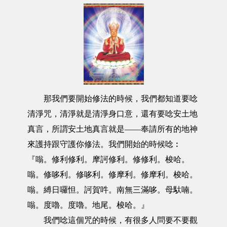
那我們要開始修法的時候，我們都知道要唸
清淨咒，清淨就是清淨身口意，還有要唸安土地
真言，所謂安土地真言就是——奉請所有的地神
來護持跟守護你修法。我們開始的時候唸︰
『嗡。修利修利。摩訶修利。修修利。梭哈。
嗡。修哆利。修哆利。修摩利。修摩利。梭哈。
嗡。縛日囉怛。訶賀吽。南無三滿哆。母馱喃。
嗡。度嚕。度嚕。地尾。梭哈。』
我們唸這個咒的時候，有很多人問要不要觀