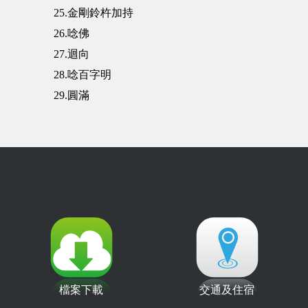
25.金剛鈴杵加持
26.唸佛
27.迴向
28.唸百字明
29.圓滿
檔案下載
交通及住宿