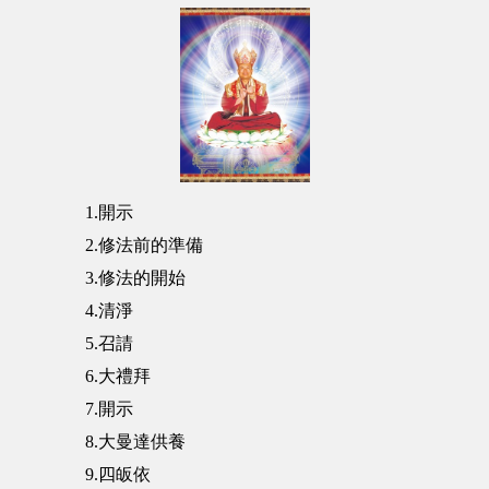
1.開示
2.修法前的準備
3.修法的開始
4.清淨
5.召請
6.大禮拜
7.開示
8.大曼達供養
9.四皈依