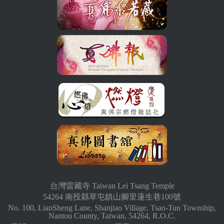
台灣雷藏寺 Taiwan Lei Tsang Temple
54264 南投縣草屯鎮山腳里蓮生巷100號
No. 100, LianSheng Lane, Shanjiao Village, Tsao-Tun Township,
Nantou County, Taiwan, 54264, R.O.C.