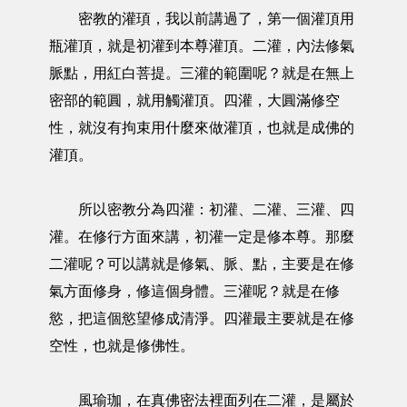
密教的灌頊，我以前講過了，第一個灌頂用
瓶灌頂，就是初灌到本尊灌頂。二灌，內法修氣
脈點，用紅白菩提。三灌的範圍呢？就是在無上
密部的範圓，就用觸灌頂。四灌，大圓滿修空
性，就沒有拘束用什麼來做灌頂，也就是成佛的
灌頂。
所以密教分為四灌：初灌、二灌、三灌、四
灌。在修行方面來講，初灌一定是修本尊。那麼
二灌呢？可以講就是修氣、脈、點，主要是在修
氣方面修身，修這個身體。三灌呢？就是在修
慾，把這個慾望修成清淨。四灌最主要就是在修
空性，也就是修佛性。
風瑜珈，在真佛密法裡面列在二灌，是屬於