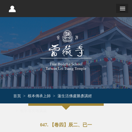
True Buddha School
Taiwan Lei Tsang Temple
首頁
根本傳承上師
蓮生活佛盧勝彥講經
密宗道次地廣論
047. 【卷四】辰二、已一