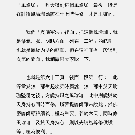
「風瑜珈」。昨天談到這個風瑜珈，最後一段是
在討論風瑜珈應該在什麼時候修，才是正確的。
我們「真佛密法」裡面，把這個風瑜珈，就
是修氣、脈、明點方面，列在「二灌」的範圍，
也就是屬於內法的範圍。但在這裡面有一段談到
次第的問題，我稍微跟大家唸一下。
也就是第六十三頁，後面一段第二行：「此
等當於無上部生起次第時廣說。無上部中於天瑜
珈堅穩之後，方說持風之風瑜珈，此中則說與於
天身持心同時而修。勝菩提論師雖未說此，然佛
密論師顯釋續義，極為重要。若於六天，同時修
風瑜珈，及於天身持心，則以先請智尊修供讚
等，極為便利。」