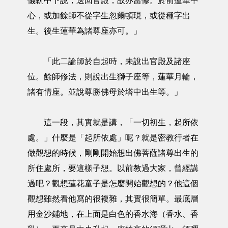
儀軌中下說，送回官殿，故亦當修。於前蓮華中
心，或加餘師不從字生忽爾頓現，或從種字出
生。後生蓮華為諸尊座亦可。」
「此二論師於自起時，未說出官殿及諸座
位。餘師修法，則說出生獅子座等，蓮華月輪，
諸有情座。並說尊勝佛母於塔中出生等。」
這一段，其實就是講，「一切初生，起所依
處。」什麼是「起所依處」呢？就是密教行者在
做觀想的時候，剛剛開始想出佛菩薩諸尊出生的
所住處所，要這樣子想。以前教過大家，曾經講
過吧？觀想蓮花童子是怎麼開始觀想的？他這個
觀想雖然看他寫的很複雜，其實很簡單。最底層
用金沙鋪地，在上面是白色的香水海（香水、香