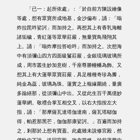
「已一：起所依處」：「於自前方陳設繪像
等處，想有眾寶所成地基，金沙偏布，誦：「嗡
炸拉毘吽娑訶」而加持之。再想其上有香乳海離
諸垢穢，青紅蓮等眾華莊嚴，無量寶鳥飛翔其
上。誦：「嗡炸摩拉答哈吽」而加持之。次想海
中有須彌山四方四面級鬘莊嚴，金銀琉璃玻璃所
成，周市叢生妙加意樹，千座尊勝幢幡為飾。又
想其上有大蓮華眾寶莊嚴，具足種種奇珍為瓣，
純金為蕊，玻璃為珠。蓮實之上報緣圍繞，量廣
多踰繕那，從須彌山中出。又從此生百千萬億妙
蓮華網。敬禮合掌互相交叉，以右大指按左大
指，誦：「那摩薩瓦達塔伽達南，薩瓦塔鄔伽
得，帕惹那黑芒，伽伽那康娑訶。」百遍而加持
之，剎那於上想有寶蓋。此處雖未說修宮殿，然