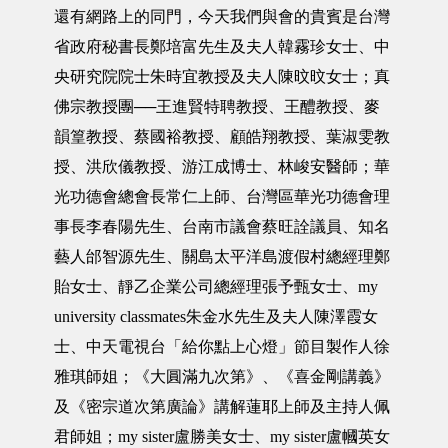
還有網路上的同門，今天我們與會的貴賓是台灣
省政府秘書長鄭培富先生及夫人韓霧珍女士、中
央研究院院士朱時宜教授及夫人陳旼旼女士；真
佛宗教授團──王進賢特聘教授、王醴教授、麥
韻篁教授、蔡國裕教授、顧皓翔教授、葉淑雯教
授、洪欣儀教授、游江成博士、林峻安醫師；華
光功德會總會長常仁上師、台灣區華光功德會理
事長李春陽先生、台南市議會蔡旺詮議員、知名
藝人邰智源先生、關島太平洋島渡假村總經理鄭
貽女士、靜乙企業公司總經理張予甄女士、my
university classmates朱金水先生及夫人陳澤霞女
士、中天電視台「給你點上心燈」節目製作人徐
雅琪師姐；《大圓滿九次第》、《喜金剛講義》
及《密宗道次第廣論》講解蓮耶上師及主持人佩
君師姐；my sister盧勝美女士、my sister盧幗英女