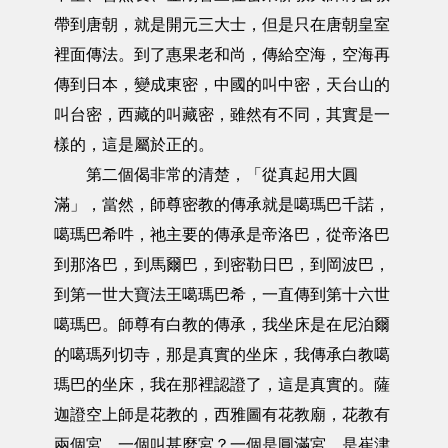
帶到唐朝，就是開元三大士，但是只在唐朝皇室
裡面傳法。到了惠果老和尚，傳給空海，空海再
傳到日本，變成東密，中國的叫中密，天台山的
叫台密，西藏的叫藏密，雖然有不同，其實是一
樣的，這是屬於正的。
第二個偈非常的清楚，「從真起用大圓
滿」，當然，師尊密教的傳承就是噶瑪巴千諾，
噶瑪巴希吽，祂主要的傳承是帝洛巴，從帝洛巴
到那洛巴，到馬爾巴，到密勒日巴，到岡波巴，
到第一世大寶法王噶瑪巴希，一直傳到第十六世
噶瑪巴。師尊有白教的傳承，我坐床是在尼泊爾
的噶瑪列切寺，那是真實的坐床，我傳承白教噶
瑪巴的坐床，我在那裡認證了，這是真實的。薩
迦證空上師是花教的，西雅圖有花教廟，花教有
兩個宮，一個叫甚麼宮？一個是圓滿宮，是崔津