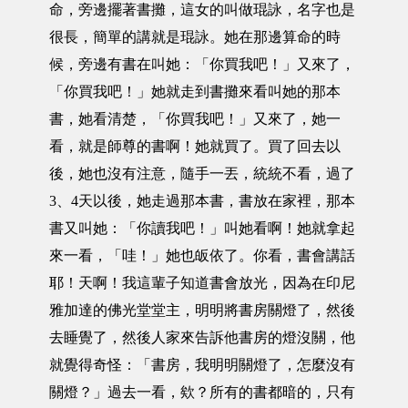
命，旁邊擺著書攤，這女的叫做琨詠，名字也是
很長，簡單的講就是琨詠。她在那邊算命的時
候，旁邊有書在叫她：「你買我吧！」又來了，
「你買我吧！」她就走到書攤來看叫她的那本
書，她看清楚，「你買我吧！」又來了，她一
看，就是師尊的書啊！她就買了。買了回去以
後，她也沒有注意，隨手一丟，統統不看，過了
3、4天以後，她走過那本書，書放在家裡，那本
書又叫她：「你讀我吧！」叫她看啊！她就拿起
來一看，「哇！」她也皈依了。你看，書會講話
耶！天啊！我這輩子知道書會放光，因為在印尼
雅加達的佛光堂堂主，明明將書房關燈了，然後
去睡覺了，然後人家來告訴他書房的燈沒關，他
就覺得奇怪：「書房，我明明關燈了，怎麼沒有
關燈？」過去一看，欸？所有的書都暗的，只有