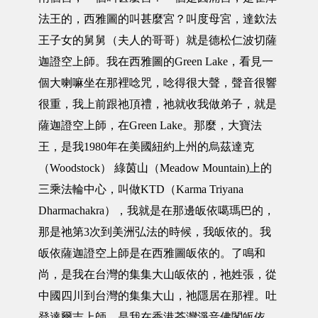
法王的，西雅圖的叫甚麼宮？叫度母宮，達欽法
王子女的舅舅（夫人的哥哥）就是德松仁波切薩
迦證空上師。我在西雅圖的Green Lake，看見一
個大喇嘛坐在那裡唸咒，唸得很大聲，聲音很響
很重，我上前跟祂頂禮，祂就收我做弟子，就是
薩迦證空上師，在Green Lake。那麼，大寶法
王，是我1980年在美國紐約上州的烏茲達克
（Woodstock） 綠茵山（Meadow Mountain)上的
三乘法輪中心，叫做KTD（Karma Triyana
Dharmachakra），我就是在那邊皈依噶瑪巴的，
那是祂第3次到美洲弘法的時候，我皈依的。我
皈依薩迦證空上師是在西雅圖皈依的。了鳴和
尚，是我在台灣的集集大山皈依的，祂姓張，從
中國四川到台灣的集集大山，祂隱居在那裡。吐
登達爾吉上師，是我在香港荃灣淨音佛閣皈依