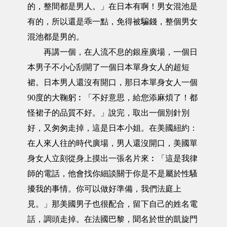
的，整間都是男人。」在日本有啊！男女混池是
有的，所以還是乖一點，免得被騙錢，整個男女
混池都是男的。
再講一個，在人流不息的銀座廣場，一個日
本男子不小心刮開了一個日本單身女人的超短
裙。日本男人還沒有開口，那日本單身女人一個
90度的大鞠躬︰「不好意思，給您添麻煩了！都
怪裙子的品質不好。」說完，取出一個別針別
好，又匆匆走掉，這是日本小姐。在美國紐約：
在人來人往的時代廣場，男人還沒開口，美國單
身女人立刻從身上摸出一張名片來︰「這是我律
師的電話，他會找你細談關于你是不是屬於性騷
擾我的事情。你可以做好準備，我們法庭上
見。」那美國男子也很配合，留下自己的姓名電
話，調頭走掉。在法國巴黎，聞名於世的凱旋門