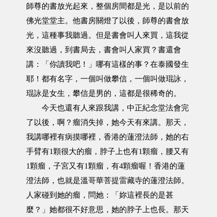
師尊的書放光起來，整個房間都是光，是以前的
佛光堂堂主。他書房關燈了以後，師尊的書會放
光，這種事我聽過。但是書會叫人來買，這我從
來沒聽過，到書局去，書會叫人家買？書還會
講：「你讀我吧！」哪有這樣的事？在泰國發生
耶！都有名字，一個叫做攀信，一個叫做琨詠，
琨詠是女生，攀信是男的，這都是很稀奇的。
今天也還有人來跟我講，中正紀念堂法會完
了以後，啊？瘤消失掉，她今天有來講。那天，
我講哪裡有病摸哪裡，香港的蓮澄法師，她的右
手臂有1顆很大的瘤，脖子上也有1顆瘤，腰又有
1顆瘤，子宮又有1顆瘤，有4顆瘤喔！香港的蓮
澄法師，也就是溫哥華菩提雷藏寺的蓮澄法師。
人家碰到她的瘤，問她：「妳這裡長的是甚
麼？」她都很不好意思，她的脖子上也長。那天