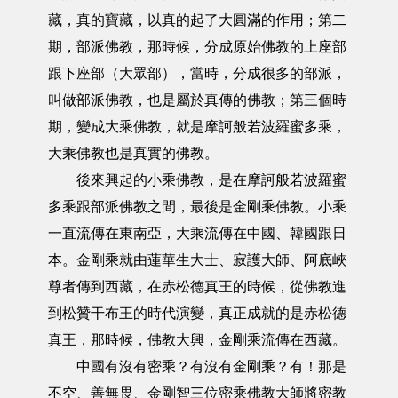
藏，真的寶藏，以真的起了大圓滿的作用；第二
期，部派佛教，那時候，分成原始佛教的上座部
跟下座部（大眾部），當時，分成很多的部派，
叫做部派佛教，也是屬於真傳的佛教；第三個時
期，變成大乘佛教，就是摩訶般若波羅蜜多乘，
大乘佛教也是真實的佛教。
後來興起的小乘佛教，是在摩訶般若波羅蜜
多乘跟部派佛教之間，最後是金剛乘佛教。小乘
一直流傳在東南亞，大乘流傳在中國、韓國跟日
本。金剛乘就由蓮華生大士、寂護大師、阿底峽
尊者傳到西藏，在赤松德真王的時候，從佛教進
到松贊干布王的時代演變，真正成就的是赤松德
真王，那時候，佛教大興，金剛乘流傳在西藏。
中國有沒有密乘？有沒有金剛乘？有！那是
不空、善無畏、金剛智三位密乘佛教大師將密教