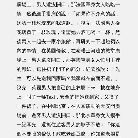
廣場上，男人還沒開口，那法國單身女人咯咯一
笑，然後細手搭肩的說︰「如果你不介意的話，
送我一枝玫瑰來向我道歉。」說完，法國男人從
花店買了一枝玫瑰，還請她去酒吧喝上一杯，然
後兩人一起去一家小旅館，再研究一下超短裙以
內的事情。在英國倫敦，在泰晤士河邊的教堂廣
場上，男人還沒開口，那英國單身女人忙用手裡
的報紙，遮住裙子開了的部分，紅著臉說︰「先
生，可以先送我回家嗎？我家就在前面不遠。」
說完，英國男人把自己的上衣脫下來，披在她身
上，叫了一輛Taxi，安全的把她送到家，又換了
一件裙子。在中國北京，在人頭簇動的天安門廣
場前，遊客男人還沒開口，那北京單身女人揚手
一記耳光，還抓住遊客男人的脖子不放︰「你這
個不要臉的傢伙！敢吃老娘豆腐，你知道老娘是