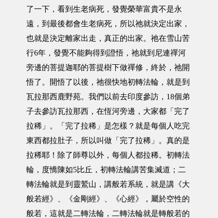
了一下，看到生老病死，發覺榮華富貴不是永
遠，到最後都會生老病死，所以祂就決定出家，
也就是決定離家出走，真正的出家。祂在雪山苦
行6年，發覺不能夠得到證悟，祂就到尼連禪河
旁邊的菩提迦耶的菩提樹下做禪修，終於，祂開
悟了。開悟了以後，祂很快地初轉法輪，就是到
瓦拉那西鹿野苑。我們以前去印度參訪，18個弟
子去參訪瓦拉那西，在恆河旁邊，大家都「完了
拉稀」。「完了拉稀」是怎樣？就是每個人吃完
東西都拉肚子，所以叫做「完了拉稀」。真的是
拉稀耶！除了師尊以外，每個人都拉稀。初轉法
輪，度憍陳如5比丘，初轉法輪講苦集滅道；二
轉法輪就是到靈鷲山，講般若系統，就是講《大
般若經》、《金剛經》、《心經》，屬於空性的
般若，這就是二轉法輪，二轉法輪就是轉般若的