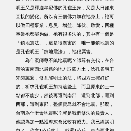
明王又是釋迦牟尼佛的孔雀王身，又是大日如來
直接的變化。所以有三個佛力加在祂身上，祂可
以做四種事業，息災、增益、降伏、敬愛，四種
事業祂都能夠做。祂有很多法的，其中有一個是
「鎮地震法」，這是很厲害的，唯一能鎮地震的
是孔雀明王「鎮地震法」，祂很厲害。
為什麼師尊不鎮地震呢？師尊有交代，在台
灣的東南西北最遠的地方取四方土，唸孔雀明王
咒60萬遍，修孔雀明王的法，將四方土擺好好
的，祈求孔雀明王加持這些土，而且原來的土一
點都不能少，然後再還到南部，還到北部，還到
西部，還到東部，整個寶島就不會地震。那麼，
台南為什麼會地震呢？就是我們修法的負責人，
他認為加一點護摩灰會比較有威力。我已經講明
白了，你拿1公斤的土，就還1公斤，東南西北都