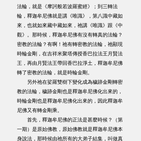
法輪，就是《摩訶般若波羅蜜經》；到三轉法
輪，釋迦牟尼佛就是講《唯識》，第八識中藏如
來，也就如來藏中藏如來，祂講《唯識》跟《中
觀》。那時候，釋迦牟尼佛有沒有轉真的法輪？
密教的法輪？有啊！祂有轉密教的法輪，祂顯現
時輪金剛，在吉祥米聚塔傳授香巴拉法王月賢法
王，再由月賢法王帶回香巴拉淨土，釋迦牟尼佛
轉了密教的法輪，就是時輪金剛。
另外祂在娑羅雙樹下變化成為穢跡金剛轉密
教的法輪，穢跡金剛也是釋迦牟尼佛化出來的，
時輪金剛也是釋迦牟尼佛化出來的，因此釋迦牟
尼佛又有轉金剛乘。
首先，釋迦牟尼佛的正法是甚麼時候？（第
一期）是原始佛教，原始佛教就是釋迦牟尼佛本
身說法，那時候由祂所有的大弟子結集，叫做真