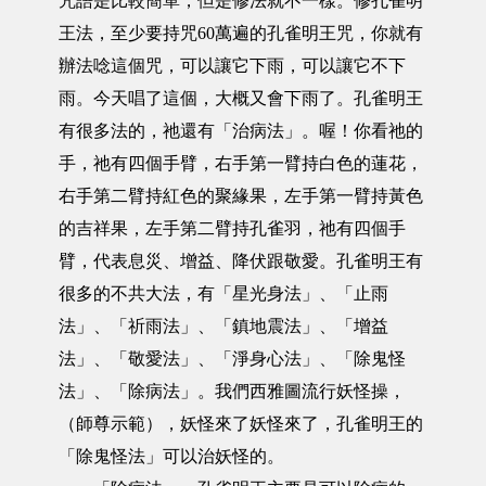
咒語是比較簡單，但是修法就不一樣。修孔雀明
王法，至少要持咒60萬遍的孔雀明王咒，你就有
辦法唸這個咒，可以讓它下雨，可以讓它不下
雨。今天唱了這個，大概又會下雨了。孔雀明王
有很多法的，祂還有「治病法」。喔！你看祂的
手，祂有四個手臂，右手第一臂持白色的蓮花，
右手第二臂持紅色的聚緣果，左手第一臂持黃色
的吉祥果，左手第二臂持孔雀羽，祂有四個手
臂，代表息災、增益、降伏跟敬愛。孔雀明王有
很多的不共大法，有「星光身法」、「止雨
法」、「祈雨法」、「鎮地震法」、「增益
法」、「敬愛法」、「淨身心法」、「除鬼怪
法」、「除病法」。我們西雅圖流行妖怪操，
（師尊示範），妖怪來了妖怪來了，孔雀明王的
「除鬼怪法」可以治妖怪的。