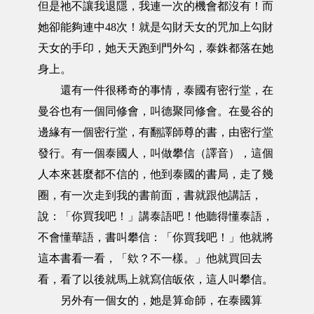
但是祂不讓我退隱，我連一次的機會都沒有！而
她卻能夠連中48次！就是勾財天女的咒加上勾財
天女的手印，她天天跑到門外勾，泰銖都落在她
身上。
還有一件很稀奇的事情，泰國有密行堂，在
曼谷也有一個同修會，叫德聚同修會。在曼谷的
邊緣有一個密行堂，有翻譯師尊的書，由密行堂
發行。有一個泰國人，叫做攀信（譯音），這個
人本來甚麼都不信的，他到泰國的書局，走了幾
圈，有一次走到我的書前面，書就跟他講話，
說：「你買我吧！」講泰語吧！他聽得懂泰語，
不會懂華語，書叫攀信：「你買我吧！」他就將
這本書看一看，「欸？不一樣。」他就買回去
看，看了以後就馬上就寫信皈依，這人叫攀信。
另外有一個女的，她是算命師，在泰國算