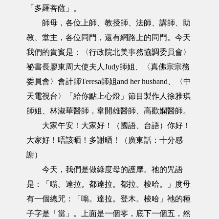
「多羅菩薩」。
師母，各位上師、教授師、法師、講師、助
教、堂主，各位同門，還有網路上的同門。今天
我們的貴賓是：〈行政院北美事務協調委員會〉
祕書長廖東周大使夫人Judy師姐、〈真佛宗宗務
委員會〉會計師Teresa師姐and her husband、〈中
天電視台〉「給你點上心燈」節目製作人徐雅琪
師姐、林淑華醫師，韋開雄醫師、高歡嫻醫師。
大家午安！大家好！（國語、台語）你好！
大家好！唔該晒！多謝晒！（廣東話：十分感
謝）
今天，我們是做綠度母的護摩。祂的咒語
是：「嗡。達拉。都達拉。都拉。梭哈。」度母
有一個總咒：「嗡。達拉。登木。梭哈」祂的種
子字是「當」。上面是一個零，底下一個五，然