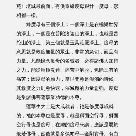
苑〉壇城最前面，有供奉綠度母跟廿一度母，形
相都一樣。
綠度母有三個淨土：一個淨土是在極樂世界
的淨土，一個是在普陀洛迦山的淨土，也就是普
陀山的淨土，第三個就是玉葉莊嚴淨土。度母的
意思就是救度無量的眾生，非常的急切，而且有
力量。凡能憶念度母的名號者，必得諸佛大加持
之力，能從種種災難、痛苦中解脫，免除三有的
痛苦；因度母的願力，當世間愈是混濁的時候，
其救度之力則愈快速，催滅魔的力量愈強。度母
是集諸佛菩薩事業功德的本尊。
蓮華生大士是大成就者，祂是修度母成就
的，祂的本尊也是度母，就是獅面空行母，獅面
空行母也是度母，在總的度母來講，應該是屬於
般若佛母，然後就是多傑帕母—金剛亥母。有白