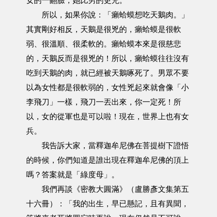
女的一翻臉，她比男的更兇。
所以，如果你說：「癩蛤蟆想吃天鵝肉。」
其實剛好相反，天鵝是很兇的，癩蛤蟆是很軟
弱、很溫順、很柔軟的。癩蛤蟆本來是很慈悲
的，天鵝反而是很兇的！所以，癩蛤蟆往往沒有
吃到天鵝的肉，就已經被天鵝啄死了。男眾不要
以為女性都是很軟弱的，女性兇起來就會像「小
李飛刀」一樣，飛刀一丟出來，你一定死！所
以，女的從軍也是可以啦！現在，世界上也有女
兵。
我告訴大家，當釋迦牟尼佛在菩提樹下證悟
的時候，你們知道是誰出現在釋迦牟尼佛的頂上
嗎？答案就是「綠度母」。
我們再談《密教大圓滿》（盧勝彥文集第五
十六冊）：「我的出生，早已懸記，且有異聞，