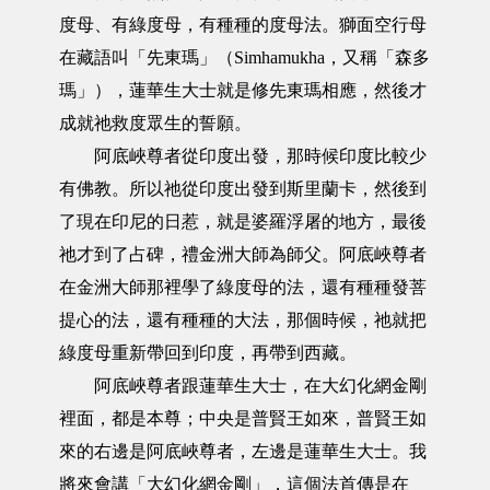
度母、有綠度母，有種種的度母法。獅面空行母
在藏語叫「先東瑪」（Simhamukha，又稱「森多
瑪」），蓮華生大士就是修先東瑪相應，然後才
成就祂救度眾生的誓願。
阿底峽尊者從印度出發，那時候印度比較少
有佛教。所以祂從印度出發到斯里蘭卡，然後到
了現在印尼的日惹，就是婆羅浮屠的地方，最後
祂才到了占碑，禮金洲大師為師父。阿底峽尊者
在金洲大師那裡學了綠度母的法，還有種種發菩
提心的法，還有種種的大法，那個時候，祂就把
綠度母重新帶回到印度，再帶到西藏。
阿底峽尊者跟蓮華生大士，在大幻化網金剛
裡面，都是本尊；中央是普賢王如來，普賢王如
來的右邊是阿底峽尊者，左邊是蓮華生大士。我
將來會講「大幻化網金剛」，這個法首傳是在