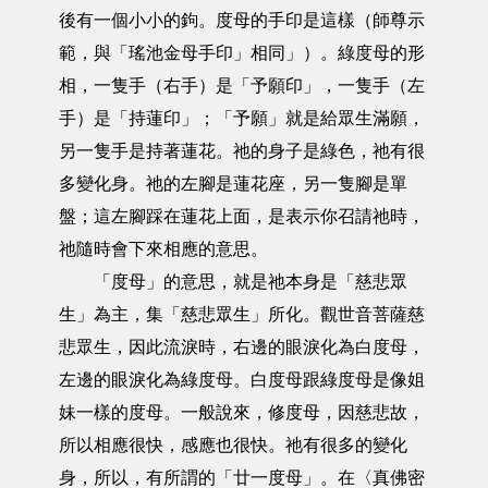
後有一個小小的鉤。度母的手印是這樣（師尊示
範，與「瑤池金母手印」相同」）。綠度母的形
相，一隻手（右手）是「予願印」，一隻手（左
手）是「持蓮印」；「予願」就是給眾生滿願，
另一隻手是持著蓮花。祂的身子是綠色，祂有很
多變化身。祂的左腳是蓮花座，另一隻腳是單
盤；這左腳踩在蓮花上面，是表示你召請祂時，
祂隨時會下來相應的意思。
「度母」的意思，就是祂本身是「慈悲眾
生」為主，集「慈悲眾生」所化。觀世音菩薩慈
悲眾生，因此流淚時，右邊的眼淚化為白度母，
左邊的眼淚化為綠度母。白度母跟綠度母是像姐
妹一樣的度母。一般說來，修度母，因慈悲故，
所以相應很快，感應也很快。祂有很多的變化
身，所以，有所謂的「廿一度母」。在〈真佛密