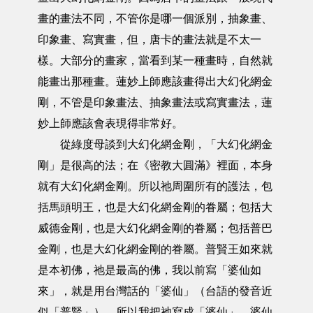
畫的畫法不同，不管你是哪一個派別，抽象畫、
印象畫、寫實畫，但，唐卡的畫法就是不太一
樣。大部分的畫家，當看到某一種畫時，自然就
能畫出那種畫。蓮妙上師應該畫得出大幻化網金
剛，不管是印象畫法、抽象畫法或寫實畫法，蓮
妙上師應該會表現得非常好。
從綠度母談到大幻化網金剛，「大幻化網金
剛」是很高的法；在《密教大圓滿》裡面，本身
就有大幻化網金剛。所以祂周圍所有的護法，包
括馬頭明王，也是大幻化網金剛的眷屬；包括大
威德金剛，也是大幻化網金剛的眷屬；包括普巴
金剛，也是大幻化網金剛的眷屬。普賢王如來就
是本初佛，祂是最高的佛，我以前寫「婆仙如
來」，就是用台灣話的「婆仙」（台語的發音近
似「普賢」），所以我把祂寫成「婆仙」，婆仙