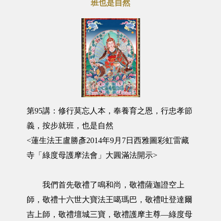
班也是自然
第95講：修行莫忘人本，奉養育之恩，行忠孝節
義，按步就班，也是自然
<蓮生法王盧勝彥2014年9月7日西雅圖彩虹雷藏
寺「綠度母護摩法會」大圓滿法開示>
我們首先敬禮了鳴和尚，敬禮薩迦證空上
師，敬禮十六世大寶法王噶瑪巴，敬禮吐登達爾
吉上師，敬禮壇城三寶，敬禮護摩主尊—綠度母