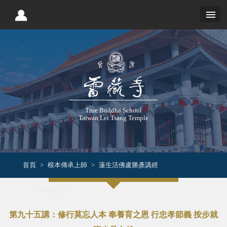
True Buddha School
Taiwan Lei Tsang Temple
首頁
根本傳承上師
蓮生活佛盧勝彥講經
大圓滿九次第
第九十五講：修行莫忘人本 奉養育之恩 行忠孝節義 按步就