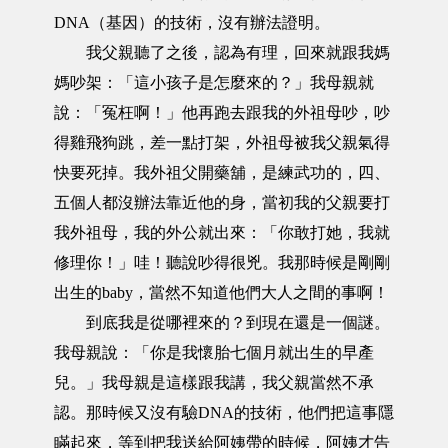
DNA（基因）的技術，沒有辦法證明。
我父親聽了之後，認為有理，回來就跟我媽
媽吵架：「這小孩子是怎麼來的？」我母親就
說：「冤枉啊！」他再跑去跟我的外祖母吵，吵
得雞飛狗跳，差一點打架，外祖母被我父親氣得
快要死掉。我外祖父開藥舖，是練武功的，四、
五個人都沒辦法靠近他的身，當初我的父親要打
我外祖母，我的外公就出來：「你敢打她，我就
修理你！」哇！聽說吵得很兇。我那時候是剛剛
出生的baby，當然不知道他們大人之間的事啊！
到底我是從哪裡來的？到現在還是一個謎。
我母親說：「你是我懷胎七個月就出生的早產
兒。」我母親是這樣跟我講，我父親當然不承
認。那時候又沒有驗DNA的技術，他們把這事隱
瞞起來，等到把我送給阿姨帶的時候，阿姨才告