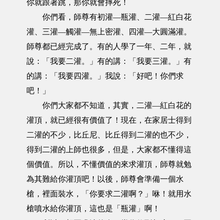
你就跟著跳，那你就會摔死！
你們看，師尊有初灌—瓶灌、二灌—紅白花
灌、三灌—觸灌—無上密灌、四灌—大圓滿灌。
師尊都已經完成了。有的人學了一年、二年，就
說：「我要二灌。」有的講：「我要三灌。」有
的講：「我要四灌。」我說：「好吧！你們求
吧！」
你們大家都不知道，其實，二灌—紅白花的
灌頂，就已經很有價值了！現在，在家居士得到
二灌的不少，比丘尼、比丘得到二灌的也不少，
得到二灌的上師也很多，但是，大家都不懂得這
個價值。所以，不懂價值的來求灌頂，師尊就勉
為其難給你灌頂吧！以後，師尊會準備一個水
槍，裡面裝水，「你要求二灌啊？」咻！就用水
槍噴水給你灌頂，這也是「瓶灌」啊！