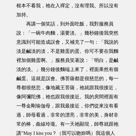
根本不看我，祂在入禪定，沒有理我。所以沒有
加持。
再講一個笑話，到外面吃飯，我對服務員
說：「一碗牛肉麵，湯要淡。」幾秒鐘後我突然
意識到可能造成誤會，又補充了一句：「我說的
淡是鹹淡的淡，不是雞蛋的蛋。你可不要在我麵
裡加個雞蛋啊。」服務員笑著說：「明白，是鹹
淡的淡。」幾分鐘後麵端上來了，裡面果然有個
鹹蛋。這就是誤會。佛菩薩都是很慈悲的，每一
尊都很慈悲，像地藏王菩薩，祂就跟我很接近，
像阿彌陀佛，祂也跟我很接近。我的房間裡面有
一尊金剛瑜伽母，跟我最接近，你們從來沒有看
過，師母看過，非常的漂亮，非常的美，身材非
常的棒，曲線玲瓏。有一天祂顯現，師尊就跟祂
講”May I kiss you？（我可以吻妳嗎）我這個人