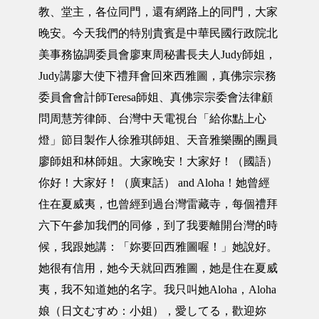
教、堂主，各位同門，還有網路上的同門，大家
晚安。今天我們的特別貴賓是中華民國行政院北
美事務協調委員會廖東周秘書長夫人Judy師姐，
Judy講廖大使下禮拜會回來西雅圖，真佛宗宗務
委員會會計師Teresa師姐、真佛宗宗委會法律顧
問周慧芳律師、台灣中天電視台「給你點上心
燈」節目製作人徐雅琪師姐、天音雅樂團的團員
廖師姐和林師姐。大家晚安！大家好！（國語）
你好！大家好！（廣東話） and Aloha！她曾經
住在夏威夷，也曾經到過台灣雷藏寺，每個禮拜
六下午參加我們的同修，到了我要離開台灣的時
候，我跟她講：「妳要回西雅圖喔！」她說好。
她很有信用，她今天就回西雅圖，她是住在夏威
夷，我不知道她的名字。我只叫她Aloha，Aloha
娘（日文むすめ：小姐），愛してる，歡迎妳