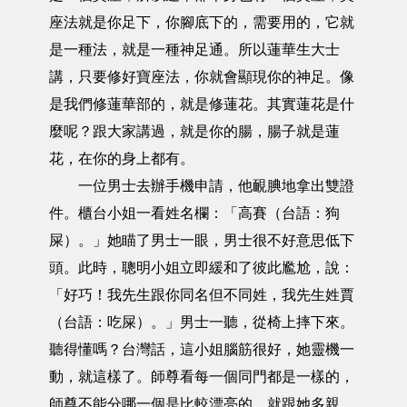
座法就是你足下，你腳底下的，需要用的，它就
是一種法，就是一種神足通。所以蓮華生大士
講，只要修好寶座法，你就會顯現你的神足。像
是我們修蓮華部的，就是修蓮花。其實蓮花是什
麼呢？跟大家講過，就是你的腸，腸子就是蓮
花，在你的身上都有。
一位男士去辦手機申請，他靦腆地拿出雙證
件。櫃台小姐一看姓名欄：「高賽（台語：狗
屎）。」她瞄了男士一眼，男士很不好意思低下
頭。此時，聰明小姐立即緩和了彼此尷尬，說：
「好巧！我先生跟你同名但不同姓，我先生姓賈
（台語：吃屎）。」男士一聽，從椅上摔下來。
聽得懂嗎？台灣話，這小姐腦筋很好，她靈機一
動，就這樣了。師尊看每一個同門都是一樣的，
師尊不能分哪一個是比較漂亮的，就跟她多親