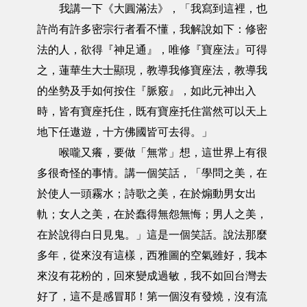
我講一下《大圓滿法》，「我寫到這裡，也
許尚有許多密宗行者看不懂，我解說如下：修密
法的人，欲得『神足通』，唯修『寶座法』可得
之，蓮華生大士顯現，教導我修寶座法，教導我
的坐勢及手如何按住『脈竅』，如此元神出入
時，皆有寶座托住，既有寶座托住當然可以天上
地下任遨遊，十方佛國皆可去得。」
喉嚨又癢，要做「無常」想，這世界上有很
多很奇怪的事情。講一個笑話，「學問之美，在
於使人一頭霧水；詩歌之美，在於煽動男女出
軌；女人之美，在於蠢得無怨無悔；男人之美，
在於說得白日見鬼。」這是一個笑話。說法那麼
多年，從來沒有這樣，西雅圖的空氣雖好，我本
來沒有花粉的，回來變成過敏，我不如回台灣去
好了，這不是感冒耶！第一個沒有發燒，沒有流