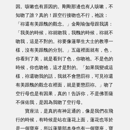
因。咳嗽也有原因的。剛剛那邊也有人咳嗽，不
知吻了誰？真的！跟空行接吻也不行，祂說：
「祢還有美跟醜的觀念。」金剛瑜伽母跟我講：
「我美的時候，祢就吻我，我醜的時候，祢就不
吻我，這是不對的。祢要像蓮華生大士的教導一
樣，沒有美跟醜的分別。」五蘊裡面就有，色，
你看到了美，就是看到了色，你吻祂。不是色的
時候，你也吻祂，這才是對的。「如果我變成這
樣，祢還吻我的話，我就不會懲罰祢，可見祢還
有美跟醜的觀念在裡面，就是要懲罰祢。」吻了
空行母也是有因果，真的！告訴你，不是佛菩薩
不保佑我，是因為我吻了空行母。
寶座法，是真的有神足通的，像是我們在飛
行的時候，有時候是站在蓮花上面，蓮花也等於
是一個寶座，所以蓮華部本身也有一個寶座，寶