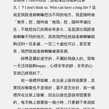
你就得了cancer癌症，誰敢保證你能夠活多
久！？I don't think so. Who can have a long life？這
就是我跟達賴喇嘛想法不同的地方。我是隨時做
「無常」想，隨時做「無我」想，隨時準備往
生，不敢想自己的壽命有多久，這是講出我跟達
賴喇嘛不同的地方。當然我們也祝福達賴喇嘛能
夠活到一百多歲，一百二十歲也可以，甚至更
長，我們祝福達賴喇嘛健康長壽。
師尊是屬於虛空的，不屬於我個人的。我每
一天活得能夠happy，心裡非常的靜，非常的心
安就已經很好了。
前一個禮拜咳嗽，在法座上咳得很厲害，其
實現在喉嚨也不是很好，還不是完全好。前一個
禮拜在法座上咳嗽，回去以後也是咳得蠻厲害
的，每天晚上都要咳一個小時，只要躺下來就咳