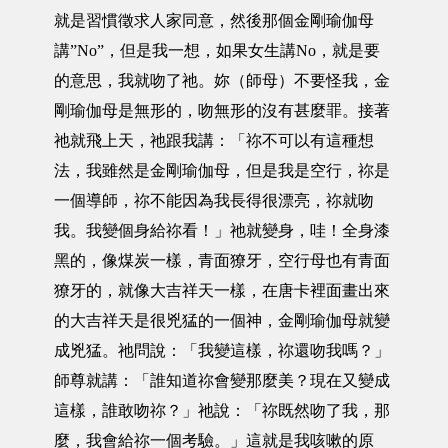
就是習慣徵求人家同意，然後那個金剛瑜伽母
講”No”，但是我一想，如果女生講No，就是要
的意思，我就吻了祂。妳（師母）不要怪我，金
剛瑜伽母是無形的，吻無形的沒有甚麼罪。接著
祂就飛上天，祂跟我講：「祢不可以有這種想
法，我雖然是金剛瑜伽母，但是我是空行，祢是
一個導師，祢不能因為我長得很漂亮，祢就吻
我。我變個身給祢看！」祂就變身，哇！全身漆
黑的，像煤炭一樣，青面獠牙，空行母也有青面
獠牙的，就像大吉祥天一樣，在唐卡裡面畫出來
的大吉祥天是很兇猛的一個神，金剛瑜伽母就變
成兇猛。祂問說：「我變這樣，祢還吻我嗎？」
師尊就講：「誰知道祢會變那麼美？現在又變成
這樣，誰敢吻祢？」祂說：「祢既然吻了我，那
麼，我會給祢一個考驗。」這就是我咳嗽的原