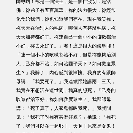
師尊啊！祢是一個法王，是一個仁波切，是活
佛，祢弟子有五百萬眾，祢的法力很大，祢經常
化食給我們，祢也知道我們存在。現在我笑祢，
祢天天在治別人的毛病，哪個人有甚麼毛病，祢
天天加持都好了。祢連自己一個小小的咳嗽都治
不好，祢去死好了。」喔！這是很大的侮辱耶！
「連一個小小的咳嗽都治不好，但是祢能夠治別
人，己身都不治，如何治國平天下？如何救度眾
生？」我聽了，內心感到很慚愧。我真的有跟師
母講：「我要死了。」我連續跟她講兩、三天，
我實在不想活在這世間，我真的想死，「己身的
咳嗽都治不好，祢如何救度眾生？」我跟師母
講：「死了算了，人家鬼都叫我死。」我就問
鬼：「我死了對祢有甚麼好處？」祂說：「祢死
了，我們可以在一起耶！」天啊！原來是女鬼！