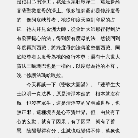
是祂自己的淨土，就是玉葉莊嚴淨土，這是多羅
菩薩聖救度母的淨土。很多祖師爺都是修綠度母
的，像阿底峽尊者，祂從印度天竺到印尼的占
碑，祂去拜見金洲大師，從金洲大師那裡得到所
有發菩提心的法，得到所有度母的法，然後回到
印度再到西藏，將綠度母的法傳遍整個西藏。阿
底峽尊者以度母為祂的修行本尊；還有十六世大
寶法王噶瑪巴也是一樣的，以度母為祂的本尊，
晚上修護法瑪哈嘎拉。
今天再談一下《密教大圓滿》。「蓮華生大
士說明一真法界，原是清淨本然的，根本就沒有
魔，也沒有眾生，這是清淨空的光明藏世界，也
無正邪，這種境界是心不覺世界。但，由於有了
心的妄動，就有了因果，有了因果，就有了善
惡，陰陽變得有分，生滅也就變得不停，萬象也