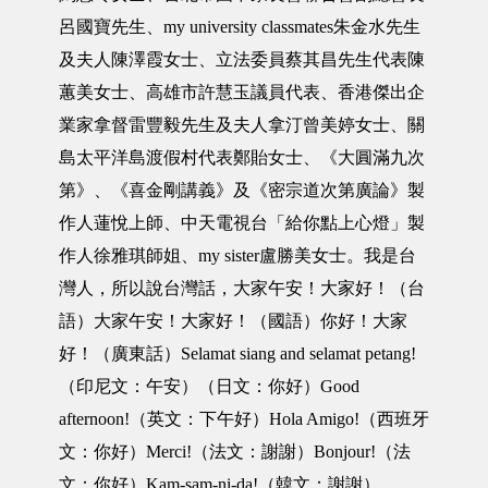
呂國寶先生、my university classmates朱金水先生
及夫人陳澤霞女士、立法委員蔡其昌先生代表陳
蕙美女士、高雄市許慧玉議員代表、香港傑出企
業家拿督雷豐毅先生及夫人拿汀曾美婷女士、關
島太平洋島渡假村代表鄭貽女士、《大圓滿九次
第》、《喜金剛講義》及《密宗道次第廣論》製
作人蓮悅上師、中天電視台「給你點上心燈」製
作人徐雅琪師姐、my sister盧勝美女士。我是台
灣人，所以說台灣話，大家午安！大家好！（台
語）大家午安！大家好！（國語）你好！大家
好！（廣東話）Selamat siang and selamat petang!
（印尼文：午安）（日文：你好）Good
afternoon!（英文：下午好）Hola Amigo!（西班牙
文：你好）Merci!（法文：謝謝）Bonjour!（法
文：你好）Kam-sam-ni-da!（韓文：謝謝）