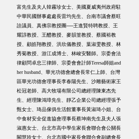
富先生及夫人韓霧珍女士、美國夏威夷州政府駐
中華民國辦事處處長雷均先生、台南市議會蔡旺
詮議員、真佛宗教授團──王進賢特聘教授、王
耀諄教授、王醴教授、麥韻篁教授、蔡國裕教
授、顧皓翔教授、洪欣儀教授、葉淑雯教授、林
秀菊教授、游江成博士、林峻安醫師。宗委會法
律顧問卓忠三律師、宗委會會計師Teresa師姐and
her husband、華光功德會總會長常仁上師、台灣
區華光功德會理事長李春陽先生、沙雕藝術家王
松冠老師、高大牧場有限公司總經理陳東杰先
生、經理陳鴻璋先生、靜乙企業公司總經理張予
甄女士、琦品傢俱生活館董事長黃淑琦小姐、台
中食材安全促進協會理事長蔡坤南先生及夫人張
淑惠女士、台北市高中學生家長會聯合會公關長
闕慧玲女士、台北市國中家長會聯合會副總會長