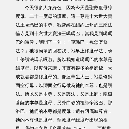
今天很多人穿綠色，因為今天是聖救度母綠
度母、二十一度母的護摩。這一尊是十六世大寶
法王噶瑪巴的本尊。我曾經在紐約上州的三乘法
輪寺見到十六世大寶法王噶瑪巴，當我見到噶瑪
巴的時候，我問了一句：「噶瑪巴，祢怎麼修
法？」祂很簡單的回答我，祂早上修度母法，晚
上修護法瑪哈嘎啦。所以我知道噶瑪巴的本尊是
綠度母。以度母來講，其實有很多的祖師爺、大
成就者都是修度母的。像蓮華生大士，祂是修獅
面空行母，以獅面空行母做為祂的本尊，也是護
法。所以又是本尊，又是護法，又是上師；龍樹
菩薩的本尊是度母，另外白教的祖師帝洛巴、那
洛巴，祂們的本尊都是度母；還有阿底峽尊者，
祂的本尊也是度母。聖救度母綠度母出現的很
早，我們稱之為「多羅菩薩（Tara）」，而觀世