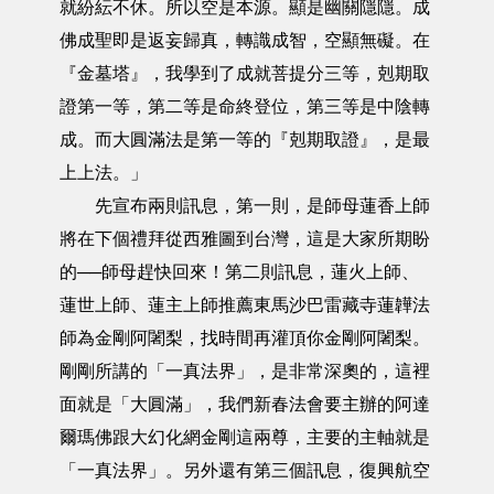
就紛紜不休。所以空是本源。顯是幽關隱隱。成
佛成聖即是返妄歸真，轉識成智，空顯無礙。在
『金墓塔』，我學到了成就菩提分三等，剋期取
證第一等，第二等是命終登位，第三等是中陰轉
成。而大圓滿法是第一等的『剋期取證』，是最
上上法。」
先宣布兩則訊息，第一則，是師母蓮香上師
將在下個禮拜從西雅圖到台灣，這是大家所期盼
的──師母趕快回來！第二則訊息，蓮火上師、
蓮世上師、蓮主上師推薦東馬沙巴雷藏寺蓮韡法
師為金剛阿闍梨，找時間再灌頂你金剛阿闍梨。
剛剛所講的「一真法界」，是非常深奧的，這裡
面就是「大圓滿」，我們新春法會要主辦的阿達
爾瑪佛跟大幻化網金剛這兩尊，主要的主軸就是
「一真法界」。另外還有第三個訊息，復興航空