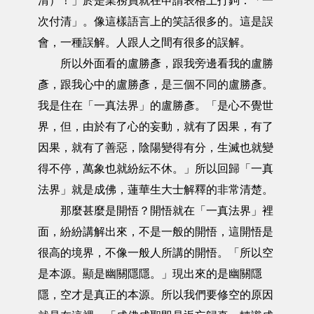
清）！」於是業務員就在申請表格上打鉤：「一
次付清」。像這樣語言上的笑話很多的。這是誤
會，一種誤解。人跟人之間有很多的誤解。
所以外面看的盧勝彥，跟我旁邊看我的盧勝
彥，跟我心中的盧勝彥，是三個不同的盧勝彥。
我是住在「一真法界」的盧勝彥。「是心不覺世
界，但，由於有了心的妄動，就有了因果，有了
因果，就有了善惡，陰陽變得有分，生滅也就變
得不停，萬象也就紛紜不休。」所以回歸「一真
法界」就是成佛，蓮華生大士解釋的非常清楚。
那麼甚麼是開悟？開悟就在「一真法界」裡
面，紛紛講解出來，不是一般的開悟，這開悟是
很高的境界，不像一般人所講的開悟。「所以空
是本源。顯是幽關隱隱。」現出來的是幽關隱
隱，空才是真正的本源。所以我們要修空的原因