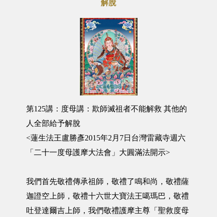
解脫
第125講：度母講：欺師滅祖者不能解救 其他的
人全部給予解脫
<蓮生法王盧勝彥2015年2月7日台灣雷藏寺週六
「二十一度母護摩大法會」大圓滿法開示>
我們首先敬禮傳承祖師，敬禮了鳴和尚，敬禮薩
迦證空上師，敬禮十六世大寶法王噶瑪巴，敬禮
吐登達爾吉上師，我們敬禮護摩主尊「聖救度母