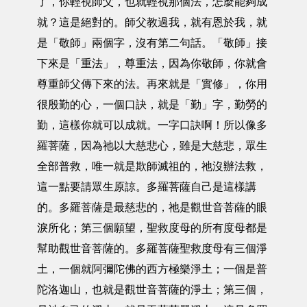
了，你輕視師父，也就輕視那個法，怎麼能夠成
就？這是絕對的。師父教過我，就有恩於我，就
是「敬師」兩個字，沒有第二句話。「敬師」接
下來是「重法」，尊重法，因為你敬師，你就會
尊重師父傳下來的法。再來就是「實修」，你用
很殷勤的心，一個口訣，就是「勤」字，勤勞的
勤，這樣你就可以成就。一字口訣啊！所以像多
羅菩薩，因為祂以大慈悲心，雖是大慈悲，眾生
全部普救，唯一就是欺師滅祖的，祂沒辦法救，
這一點要請眾生原諒。多羅菩薩自己是這樣講
的。多羅菩薩是最慈悲的，祂是觀世音菩薩的眼
淚所化；第三個願望，聖救度母的所有度母都是
幫助觀世音菩薩的。多羅菩薩聖救度母有三個淨
土，一個就阿彌陀佛的西方極樂淨土；一個是普
陀洛迦山，也就是觀世音菩薩的淨土；第三個，