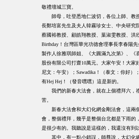
敬禮壇城三寶。
師母，吐登悉地仁波切，各位上師、教授師
長鄭培富先生及夫人韓霧珍女士、中央研究
蔡國裕教授、顧皓翔教授、葉淑雯教授、洪欣
Birthday！台灣區華光功德會理事長李
製作人徐雅琪師姐、《大圓滿九次第》、《喜金
股份有限公司打齋10萬元。大家午安！大家好！（台語
尼文：午安）；Sawadika！（泰文：你好）；
有Hej Hej！（發音嘿嘿）這是新的。
我們的新春大法會，就在上個禮拜六，禮拜
苦。
新春大法會和大幻化網金剛法會，這兩個總
會，整個禮拜，幾乎是整個台北都是下雨的
是很少有的。我聽說是這樣的，我還沒有到
其中，有一點小錯誤，師尊說，大幻化網金