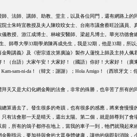
、法師、講師、助教、堂主，以及各位同門，還有網路上的同
院院士朱時宜教授及夫人陳旼旼女士、台南市議會蔡旺詮議員、
儀教授、游江成博士、林峻安醫師、梁超凡博士。華光功德會總會
春陽先生、師尊大學33期學弟陳再成先生，我是32期，他是33期，
剛講義》及《密宗道次第廣論》製作人蓮悅上師及主持人佩君師姐、
）大家午安！大家好！（國語）你好！大家好！（廣東話）；Selamat s
Kam-sam-ni-da！（韓文：謝謝）；Hola Amigo！（西
天又是大幻化網金剛的法會，非常的殊勝，也辛苦了所有的同
算過去了。發生很多的奇蹟，也有很多的感應，將來會慢慢的
，只有法會那一天是晴天，還出太陽。第二個，就是師尊到了會
以前，所有的鴿子都停在地上，當我的車子一到，牠們就飛起來
剛指示，要加持與會的大眾身體健康，讓他的病即刻消除，小