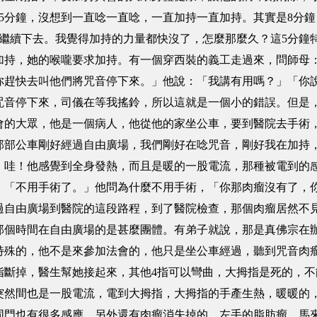
5分鐘，沒想到一直唸一直唸，一直加持一直加持。其實是8分鐘
直繼續下去。我覺得加持的力量都快沒了，怎麼那麼久？這5分鐘
加持，她的喉嚨要求加持。有一個穿西裝的義工走過來，問師母
你趕快去叫他們將咒音停下來。」他說：「我講有用嗎？」「你
咒音停下來，司儀在等我搖鈴，所以這就是一個小的錯誤。但是
大眾，他是一個病人，他從他的家坐公車，要到醫院去手術，
那部公車剛好經過自由廣場，我們剛好在唸咒音，剛好我在加持
。哇！他感覺到全身發熱，而且是暖的一股電流，那種被電到的
：「不用手術了。」他問為什麼不用手術，「你那肉瘤沒有了，
過自由廣場到醫院的這段路程，到了醫院檢查，那個肉瘤居然不
那個時間在自由廣場的是甚麼團體。有弟子就說，那是真佛宗在
特殊的，他不是來參加法會的，他只是坐公車經過，聽到咒音肉
掉，醫生幫她接起來，其他4指可以彎曲，大拇指是死的，不
突然間也是一股電流，電到大拇指，大拇指的手產生熱，暖暖的
同門也有很多感應。另外還有肉瘤消失掉的，左手的脂肪瘤，馬