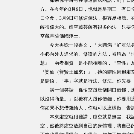
如果你平時有在修這個法的話，到了日蝕、
方。在今年的3月9日，也就是星期三，有日全
日全食，3月9日可修這個法，很容易相應。
薩很偉大的。虛空藏菩薩有很多的法，只要
空藏菩薩佛國淨土。
今天再唸一段書文，「大圓滿『虹霓法身變
不必向外去追求的。修證的方法，被稱為『
慧』，兩者相資，是不能相離的，『空性』
『婆仙（普賢王如來）』，祂的體性周遍虛
是開悟，「事」字就是行法、修法。你先要
講一個笑話，孫悟空跟唐僧開口借錢，唐僧
以沒得商量。」以後有人跟你借錢，你要用
你如果不想借錢給人，你就可以這樣做。告
本來虛空就很難講，虛空就是無盡。我記得
空，然後將虛空放到自己的身體裡，將自己