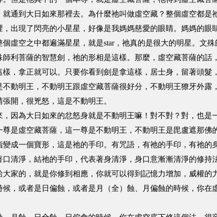
就通到大日如來那裡去。為什麼祂叫做虛空藏？整個虛空都是祂的
裡，出現了閃亮的小星星，好像是我媽媽慈愛的眼睛。媽媽的眼
個虛空之中都遍滿星星，就是star，祂真的是很大的明星。文
殊師利菩薩的智慧劍，祂的形相是這樣。那麼，虛空藏菩薩的話
這樣，拿正就可以。只要你看到劍是拿這樣，居士身，留著頭髮
是不動明王，不動明王跟虛空藏菩薩很好分，不動明王獠牙外露
睛張開，很兇怒，這是不動明王。
因為大日如來的忿怒身就是不動明王嘛！對不對？對，也是一
一尊是虛空藏菩薩，這一尊是不動明王，不動明王是毘盧遮那佛
指變成一個寶形，這是祂的手印。有咒語，有祂的手印，有祂的
著口清淨，結祂的手印，代表著身清淨，身口意漸漸清淨的修持
大家的，就是你修到相應，你就可以得到記憶力增加，威權的力
，或者是日偏蝕，或者是月（全）蝕、月偏蝕的時候，你在虛