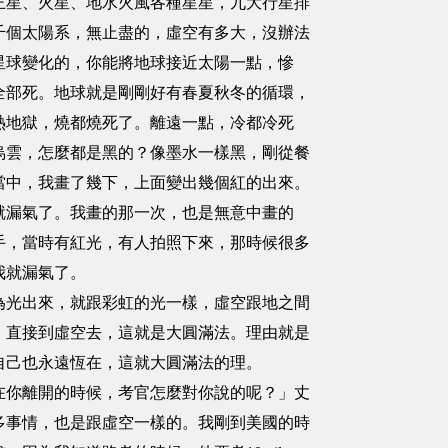
王星、火星、地水火風各種星星，九大行星排
千個太陽系，無止盡的，虛空有多大，沒辦法
星球變化的，你能將地球接近太陽一點，慘
全部死。地球就是剛剛好有春夏秋冬的循環，
熱地獄，燒都燒死了。離遠一點，冷都冷死
烏雲，怎麼都是黑的？像墨水一樣黑，剛從餐
當中，我畫了幾下，上面變出幾個紅的出來。
就漏氣了。我畫的那一次，也是無意中畫的
手，當時有紅光，有人拍照下來，那時候很多
我就漏氣了。
光出來，就跟彩虹的光一樣，虛空跟地之間
！直接到虛空去，這就是大圓滿法。理由就是
自己也永遠恆在，這就大圓滿法的理。
你離開的時候，考官怎麼對你說的呢？」丈
多事情，也是跟虛空一樣的。我剛到美國的時