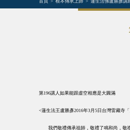
首頁
根本傳承上師
蓮生活佛盧勝彥講
第196講人如果能跟虛空相應是大圓滿
<蓮生法王盧勝彥2016年3月5日台灣雷藏
我們敬禮傳承祖師，敬禮了鳴和尚，敬禮薩