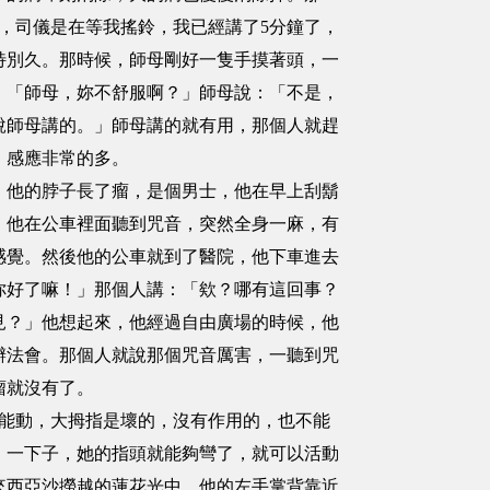
，司儀是在等我搖鈴，我已經講了5分鐘了，
特別久。那時候，師母剛好一隻手摸著頭，一
：「師母，妳不舒服啊？」師母說：「不是，
說師母講的。」師母講的就有用，那個人就趕
，感應非常的多。
他的脖子長了瘤，是個男士，他在早上刮鬍
，他在公車裡面聽到咒音，突然全身一麻，有
感覺。然後他的公車就到了醫院，他下車進去
你好了嘛！」那個人講：「欸？哪有這回事？
見？」他想起來，他經過自由廣場的時候，他
辦法會。那個人就說那個咒音厲害，一聽到咒
瘤就沒有了。
能動，大拇指是壞的，沒有作用的，也不能
，一下子，她的指頭就能夠彎了，就可以活動
來西亞沙撈越的蓮花光中，他的左手掌背靠近