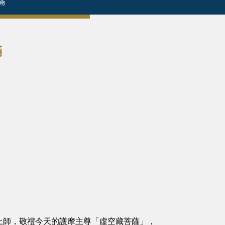
滿
滿
師，敬禮今天的護摩主尊「虛空藏菩薩」，