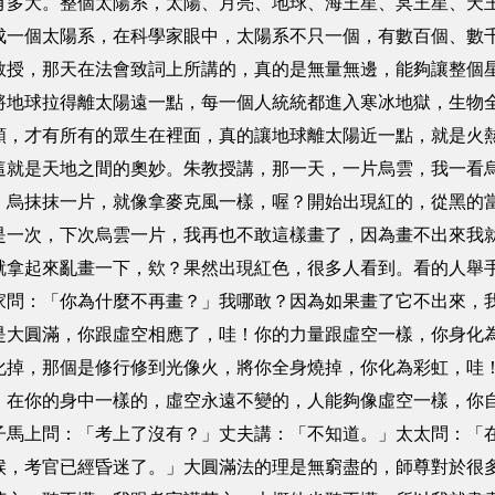
有多大。整個太陽系，太陽、月亮、地球、海王星、冥王星、天
成一個太陽系，在科學家眼中，太陽系不只一個，有數百個、數
教授，那天在法會致詞上所講的，真的是無量無邊，能夠讓整個
將地球拉得離太陽遠一點，每一個人統統都進入寒冰地獄，生物
類，才有所有的眾生在裡面，真的讓地球離太陽近一點，就是火
這就是天地之間的奧妙。朱教授講，那一天，一片烏雲，我一看
，烏抹抹一片，就像拿麥克風一樣，喔？開始出現紅的，從黑的
是一次，下次烏雲一片，我再也不敢這樣畫了，因為畫不出來我
就拿起來亂畫一下，欸？果然出現紅色，很多人看到。看的人舉
家問：「你為什麼不再畫？」我哪敢？因為如果畫了它不出來，
圓滿，你跟虛空相應了，哇！你的力量跟虛空一樣，你身化為
化掉，那個是修行修到光像火，將你全身燒掉，你化為彩虹，哇
，在你的身中一樣的，虛空永遠不變的，人能夠像虛空一樣，你
上問：「考上了沒有？」丈夫講：「不知道。」太太問：「在
候，考官已經昏迷了。」大圓滿法的理是無窮盡的，師尊對於很