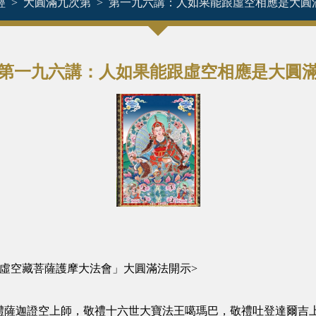
經
大圓滿九次第
第一九六講：人如果能跟虛空相應是大圓
第一九六講：人如果能跟虛空相應是大圓
寺「虛空藏菩薩護摩大法會」大圓滿法開示>
迦證空上師，敬禮十六世大寶法王噶瑪巴，敬禮吐登達爾吉上