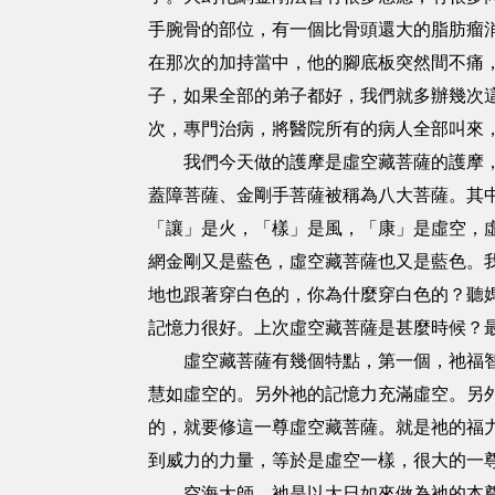
手腕骨的部位，有一個比骨頭還大的脂肪瘤
在那次的加持當中，他的腳底板突然間不痛
子，如果全部的弟子都好，我們就多辦幾次
次，專門治病，將醫院所有的病人全部叫來，
我們今天做的護摩是虛空藏菩薩的護摩，這
蓋障菩薩、金剛手菩薩被稱為八大菩薩。其
「讓」是火，「樣」是風，「康」是虛空，
網金剛又是藍色，虛空藏菩薩也又是藍色。
地也跟著穿白色的，你為什麼穿白色的？聽
記憶力很好。上次虛空藏菩薩是甚麼時候？最
虛空藏菩薩有幾個特點，第一個，祂福智第
慧如虛空的。另外祂的記憶力充滿虛空。另
的，就要修這一尊虛空藏菩薩。就是祂的福
到威力的力量，等於是虛空一樣，很大的一
空海大師，祂是以大日如來做為祂的本尊。