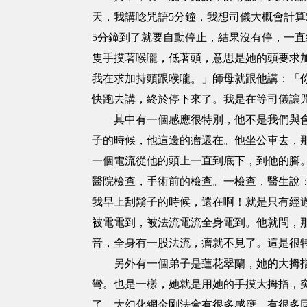
天，我講唸咒語5分鐘，我想司儀大概會計算
5分鐘到了就要自動停止，結果沒有停，一
隻手摸著喉嚨，低著頭，意思是她的頭要求
我在求加持頭跟喉嚨。」師母就跟他講：「
快跑去講，終於停下來了。我是在等司儀讓
其中有一個感應很特別，他不是我們與會的
子的時候，他這邊的瘤還在。他坐公車去，
一個電流從他的頭上一直到底下，到他的腳
醫院檢查，手術前的檢查。一檢查，醫生說
我早上刮鬍子的時候，還在啊！就是只有經
被電電到，被法流電流全身電到。他就問，
音，全身有一股法流，瘤就不見了。這是很
另外有一個弟子是蓮花翠蘭，她的大拇指斷
彎。也是一樣，她就是用她的手摸大拇指，
了。大幻化網金剛法會有很多感應，有很多