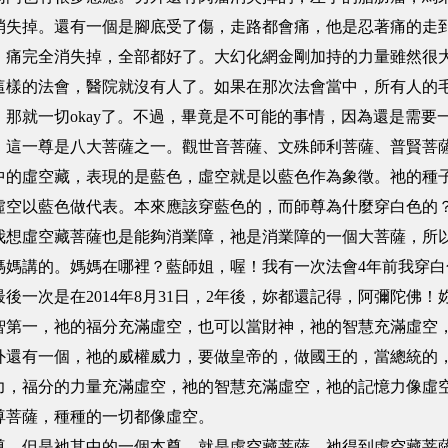
消失掉。還有一個是腳底受了傷，走路都會痛，他是忍著痛的走
，痛完全消失掉，全部都好了。大幻化網金剛加持的力量雖然很
這樣的法會，醫院就沒有人了。如果在那次法會當中，所有人的
那就一切okay了。不過，畢竟是不可能的事情，因為還是需要
一尊是八大菩薩之一。觀世音菩薩、文殊師利菩薩、普賢菩薩
中的虛空藏，表現的是藍色，虛空就是以藍色作為象徵。祂的種
虛空以藍色做代表。本來應該穿藍色的，而師尊為什麼穿白色的
我想虛空藏菩薩也是能夠消業障，祂是消業障的一個大菩薩，所
媽媽講的。媽媽在哪裡？藍師姐，喔！我有一次法會4年前我穿
後一次是在2014年8月31日，2年後，妳都還記得，阿彌陀佛
一，祂的福分充滿虛空，也可以當財神，祂的智慧充滿虛空，
外還有一個，祂的威權威力，要做皇帝的，做國王的，當總統的
力，福分的力量充滿虛空，祂的智慧充滿虛空，祂的記憶力像虛
尊菩薩，種種的一切都像虛空。
但是祂其中的一個本尊，就是虛空藏菩薩，祂得到虛空藏菩薩