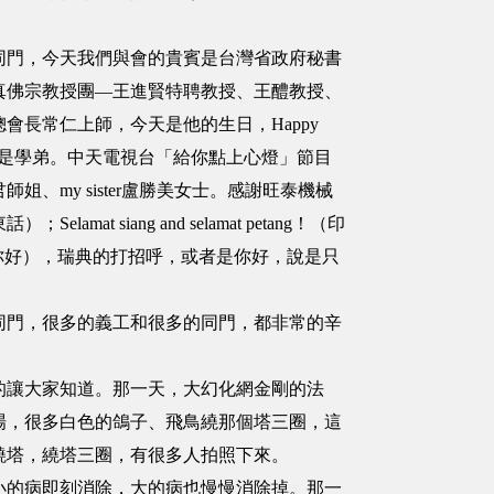
門，今天我們與會的貴賓是台灣省政府秘書
真佛宗教授團—王進賢特聘教授、王醴教授、
長常仁上師，今天是他的生日，Happy
所以是學弟。中天電視台「給你點上心燈」節目
my sister盧勝美女士。感謝旺泰機械
iang and selamat petang！（印
班牙文：你好），瑞典的打招呼，或者是你好，說是只
門，很多的義工和很多的同門，都非常的辛
讓大家知道。那一天，大幻化網金剛的法
場，很多白色的鴿子、飛鳥繞那個塔三圈，這
繞塔，繞塔三圈，有很多人拍照下來。
的病即刻消除，大的病也慢慢消除掉。那一