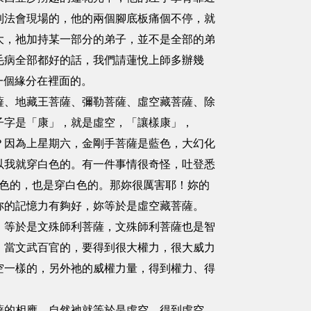
到法會現場的，他的兩個腳底板痛個不停，就
大，祂加持某一部分的弟子，並不是全部的弟
毛病全部都好的話，我們請蓮悅上師多辦幾
一個緣分在裡面的。
、地藏王菩薩、彌勒菩薩、虛空藏菩薩、除
子字是「康」，就是虛空，「讓樣康」，
？因為上星期六，金剛手菩薩是藍色，大幻化
以我就穿白色的。有一件事情很奇怪，吐登悉
白色的，也是穿白色的。那妳很厲害耶！妳的
！妳的記憶力有夠好，妳等於是虛空藏菩薩。
等於是文殊師利菩薩，文殊師利菩薩也是智
，當文武百官的，要得到很大權力，很大威力
空一樣的，另外祂的威權力量，得到權力、得
的相應，自然祂就等於是虛空，得到虛空