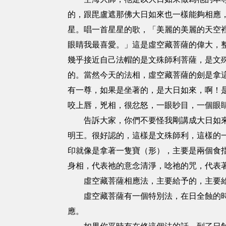
的，跟毘盧遮那佛大日如來也一樣能夠相應，
星。唱一首星星的歌，「美麗的美麗的天空
眼睛我最喜愛。」這是虛空藏菩薩的偉大，整
幾乎接近自己法帽的是文殊師利菩薩，是文
的。當然今天的法相，虛空藏菩薩的劍是拿
有一尊，如果是坐著的，是大日如來，啊！
咬上唇，兇相，很忿怒，一眼眇目，一個眼
告訴大家，你們不要怪我剛講成大日如來，
明王。很好認的，這樣是文殊師利，這樣的
印就像是拿著一隻寶（形），主要是兩個食
身相，代表祂的意念清淨，唸祂的咒，代表
虛空藏菩薩相應法，主要給予的，主要給
虛空藏菩薩有一個特別法，在日全蝕的時候
應。