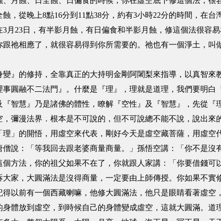
月蝕、日全蝕、日偏食的時候，你在虛空底下修這個法，很容
蝕，從晚上8點16分到11點38分，約有3小時22分的時間，
在3月23日，有半影月蝕，有日偏食和半影月蝕，修這個法很容
你跟祂相應了，就很容易得到你所需要的。祂也有一個淨土，叫
』的修持，全靠真正的大持明金剛阿闍梨來指導，以真智來教
理事圓融不二法門』。什麼是『理』，理就是道理，我們要明白
及『智慧』乃是諸佛的體性，瞭解『空性』及『智慧』，先從『
空，彌漫法界．根本是不可說的，但不可說總不能不說，說出來
「理」的開悟，用虛空來代表，剛好今天是虛空藏菩薩，用虛空
說：「等我回去跟老婆商量商量。」孫悟空講：「你不是沒有
這個方法，你的祖父如果不在了，你就跟人家講：「你要借錢可
訴大家，大圓滿法是沒得商量，一定要由上師傳授。你如果不實
以前有一個西藏喇嘛，他修大圓滿法，他只是眼睛看著虛空，
的身體放到虛空，到時候自己的身體變成虛空，這就大圓滿。道