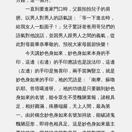
分鐘，達一個月。
一直到要進家門口時，父親拍拍兒子的肩
膀。以男人對男人的語氣說：「等一下進去時，
給我女人一點面子！」兒子驚訝老爸用哥兒們的
語氣對他說話，並因男人跟男人之間的義氣，從
此對母親畢恭畢敬的。預祝大家母親節快樂！
今天講妙色身如來，妙色身如來本身的手
印，這邊（右邊）的手印應該也是說法印，這邊
（左邊）的手印是無畏印，兩手當胸豎立，就是
妙色身如來的手印，祂的咒語是：「南摩。蘇嚕
叭耶。答塔噶達呀。」祂的功德是只要聽到妙色
身如來的名號，能令眾生不受醜陋業報，諸根具
足，相好圓滿，殊勝端嚴，天上人間，最為第
一。由於稱念妙色身如來名號加持故，能破諸鬼
醜陋惡形，即得色相具足。這是妙色身如來最主