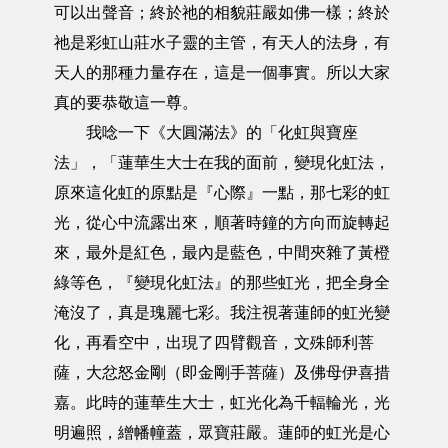
可以出聲音；終於祂的相貌莊嚴如佛一樣；終於
祂是彩虹山莊水子靈的主管，有天人的法身，有
天人的那種力量存在，這是一個事實。所以大家
真的要恭敬這一尊。
我唸一下《大圓滿法》的「化虹與寶座
法」，「蓮華生大士在我的面前，變現化虹法，
原來這化虹的原點是『心際』一點，那七彩的虹
光，從心中流露出來，順著時鐘的方向而旋轉起
來，最外是紅色，最內是藍色，中間夾雜了黃橙
綠等色，『變現化虹法』的那些虹光，把全身全
淹沒了，真是瑰麗七彩。我注視著蓮師的虹光變
化，再看空中，出現了四臂觀音，文殊師利菩
薩，大忿怒金剛（即金剛手菩薩）及佛母伊喜措
嘉。此時的蓮華生大士，虹光化為千輻輪光，光
明遍照，繒幡幢蓋，眾寶莊嚴。蓮師的虹光是心