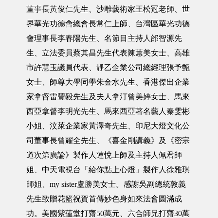
董事長黃俊仁先生、沙雕藝術家王松冠老師、世
界華光功德會總會長常仁上師、台灣區華光功德
會理事長李春陽先生、名節目主持人邰智源先
生、立法委員蔡其昌先生代表陳蕙美女士、高雄
市許慧玉議員代表、靜乙企業公司總經理張予甄
女士、師尊大學同學朱金水先生、香港傑出企業
家拿督雷豐毅先生及夫人拿汀曾美婷女士、馬來
西亞拿督李明光先生、馬來西亞著名藝人秦雯彬
小姐、汶萊企業家黃澤奇先生、印尼大燈文化公
司董事長曾耀全先生、《喜金剛講義》及《密宗
道次第廣論》製作人蓮悅上師及主持人佩君師
姐、中天電視台「給你點上心燈」製作人徐雅琪
師姐、my sister盧勝美女士。感謝吳副總統敦義
先生致贈花籃祝賀首傳妙色身如來法會圓滿成
功。美國紫蓮堂打齋50萬元、六合師兄打齋30萬