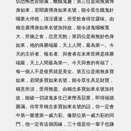
切恐怖悉皆除滅，離餓鬼趣；第三位是南無廣博
身如來，若聞廣博身如來名號，能令眾生餓鬼針
咽業火停燒，清涼通達，所受飲食得甘露味。由
稱念廣博身如來名號加持故，能令諸鬼咽喉寬
大，所施之食，恣意充飽；第四位是南無妙色身
如來，祂的殊勝端嚴，天上人間，最為第一。今
天的主祈者、報名者、與會者在未來世將是殊勝
端嚴，天上人間最為第一。今天與會的有福了，
每一個人不是俊男就是美女。第五位是南無多寶
如來，若聞多寶如來名號，能令眾生具足財寶，
稱意所須，受用無盡。由稱念多寶如來名號加持
故，能破一切諸鬼多生已來慳吝惡業，即得福德
圓滿。你常常稱念多寶如來名號的話，你一定會
中第一樂透第一威力彩。像那位第一威力彩的同
門，他一定有這個因緣，三十億是你一輩子也賺