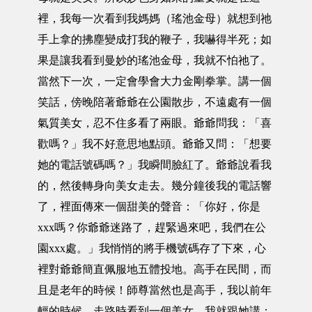
裡，我每一次看到我媽媽（瑤池金母）就想到祂
手上拿的拂塵變成打我的鞭子，我嚇得半死；如
果是讓我看到曼妙的瑤池金母，我就不怕祂了。
當然下一次，一定會學會大力金剛拳掌。講一個
笑話，傍晚陪著爺爺在公園散步，不遠處有一個
氣質美女，忍不住多看了兩眼。爺爺問我：「喜
歡嗎？」我不好意思地點頭。爺爺又問：「想要
她的電話號碼嗎？」我瞬間臉紅了。爺爺說看我
的，然後轉身向美女走去。幾分鐘後我的電話響
了，裡面傳來一個甜美的聲音：「你好，你是
xxx嗎？你爺爺迷路了，趕緊過來吧，我們在公
園xxx處。」我悄悄的將手機號碼存了下來，心
裡對爺爺簡直佩服地五體投地。高手在民間，而
且是老年的時候！師尊當然也是高手，我以前年
輕的時候，走路時看到一個美女，我就跟她講：