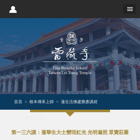
True Buddha School
Taiwan Lei Tsang Temple
首頁
根本傳承上師
蓮生活佛盧勝彥講經
大圓滿九次第
第一三六講：蓮華生大士變現虹光 光明遍照 眾寶莊嚴