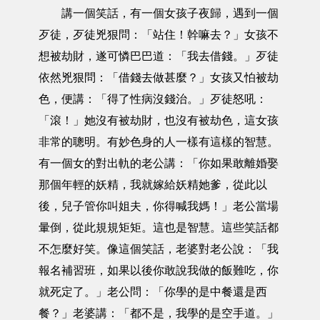
講一個笑話，有一個女孩子夜歸，遇到一個
歹徒，歹徒兇狠問：「站住！幹嘛去？」女孩不
想被劫財，遂可憐巴巴道：「我去借錢。」歹徒
依然兇狠問：「借錢去做甚麼？」女孩又怕被劫
色，便講：「得了性病沒錢治。」歹徒怒吼：
「滾！」她沒有被劫財，也沒有被劫色，這女孩
非常的聰明。有妙色身的人一樣有這樣的智慧。
有一個女的對出軌的老公講：「你如果敢離婚娶
那個年輕的妖精，我就嫁給妖精她爹，從此以
後，兒子管你叫姐夫，你得喊我媽！」老公當場
暈倒，從此規規矩矩。這也是智慧。這些笑話都
不怎麼好笑。像這個笑話，老婆對老公說：「我
報名補習班，如果以後你敢說我做的飯難吃，你
就死定了。」老公問：「你學的是中餐還是西
餐？」老婆講：「都不是，我學的是空手道。」