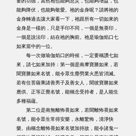
要的功德，當然祂也能夠息災，也能夠增益，也
能夠降伏，也能夠敬愛。祂的金身呢？請將祂的
金身轉過去讓大家看一下，祂跟所有一切如來的
金身是一樣的，只是手印不同，一個是無畏印，
一個是說法印，結在祂的胸前。祂是瑜伽焰口七
如來當中的一位。
每一次做瑜伽焰口的時候，一定要稱讚七如
來，請七如來加持：第一個是南摩寶勝如來，若
聞寶勝如來名號，能令眾生塵勞業火悉皆消滅。
若有住菩薩乘諸善男子及善女人，聞彼寶勝如來
應供、正等正覺名號，能稱念受持者，是人能生
多種福蘊。
第二位是南無離怖畏如來，若聞離怖畏如來
名號，能令眾生常得安樂，永離驚怖，清淨快
樂。由稱念離怖畏如來名號加持故，能令諸鬼一