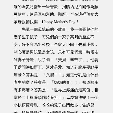
爾的賑災將撥出一筆善款，捐贈給尼泊爾作為賑
災款項，這是互相幫助。那麼，也在這裡預祝大
家母親節快樂，Happy Mother's Day！
先講一個母親節的小故事，我一個哥兒們的
妻子生了孩子，哥兒們的一家子高興的坐立不
安，好不容易出來後，全家大小圍上去看小孩，
關心著是男孩還是女孩。只有哥兒們第一時候走
到妻子身邊，說了句：「寶貝，辛苦了。」他妻
子瞬間淚如雨下。這才是愛。知道剖腹產要縫幾
層麼？答案是：「八層！！」知道母乳是由什麼
產生的麼？答案是：「媽媽的血！！」知道順產
有多疼麼？答案是：「世界上疼痛的最高值，相
當於二十根骨頭同時骨折！」母親節快樂！一個
小孩頂撞母親，爸爸約兒子出門散步，告訴兒
子，頂撞媽媽時，下列的事任選一樣，做到後，