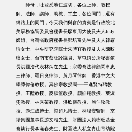
師母，吐登悉地仁波切，各位上師、教授
師、法師、講師、助教、堂主，各位同門，還有
網路上的同門，今天我們與會的貴賓是行政院北
美事務協調委員會秘書長廖東周大使及夫人Judy
師姐、台灣省政府秘書長鄭培富先生及夫人韓霧
珍女士、中央研究院院士朱時宜教授及夫人陳旼
旼女士、台南市蔡旺詮議員、草屯鎮公所秘書鎮
長洪國浩代表林炳在先生；宗委會法律顧問卓忠
三律師、羅日良律師、黃月琴律師，香港中文大
學譚偉倫教授。真佛宗教授團──王進賢特聘教
授、王醴教授、麥韻篁教授、顧皓翔教授、葉淑
雯教授、林秀菊教授、洪欣儀教授、施佳玫教
授、游江成博士、梁超凡博士、林峻安醫師。京
揚集團董事長游文相先生、財團法人賴樹旺基金
會執行長李滿春先生、財團法人私立青山育幼院