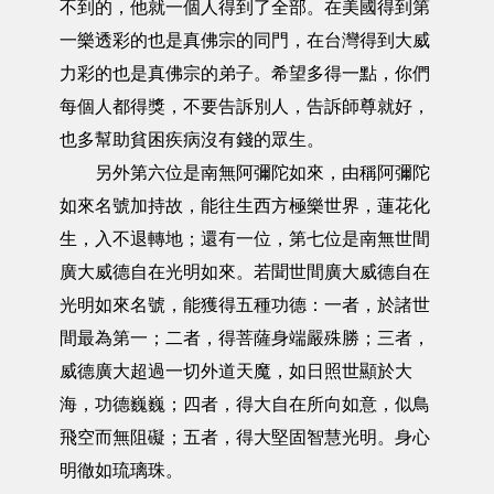
不到的，他就一個人得到了全部。在美國得到第
一樂透彩的也是真佛宗的同門，在台灣得到大威
力彩的也是真佛宗的弟子。希望多得一點，你們
每個人都得獎，不要告訴別人，告訴師尊就好，
也多幫助貧困疾病沒有錢的眾生。
另外第六位是南無阿彌陀如來，由稱阿彌陀
如來名號加持故，能往生西方極樂世界，蓮花化
生，入不退轉地；還有一位，第七位是南無世間
廣大威德自在光明如來。若聞世間廣大威德自在
光明如來名號，能獲得五種功德：一者，於諸世
間最為第一；二者，得菩薩身端嚴殊勝；三者，
威德廣大超過一切外道天魔，如日照世顯於大
海，功德巍巍；四者，得大自在所向如意，似鳥
飛空而無阻礙；五者，得大堅固智慧光明。身心
明徹如琉璃珠。