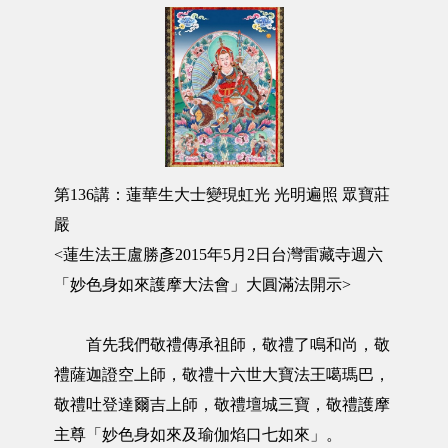
第136講：蓮華生大士變現虹光 光明遍照 眾寶莊
嚴
<蓮生法王盧勝彥2015年5月2日台灣雷藏寺週六
「妙色身如來護摩大法會」大圓滿法開示>
首先我們敬禮傳承祖師，敬禮了鳴和尚，敬
禮薩迦證空上師，敬禮十六世大寶法王噶瑪巴，
敬禮吐登達爾吉上師，敬禮壇城三寶，敬禮護摩
主尊「妙色身如來及瑜伽焰口七如來」。