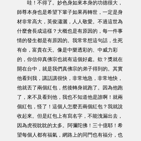
哇！不得了。妙色身如來本身的功德很大，
師尊本身也是希望下輩子如果再轉世，一定是身
材非常高大，英俊瀟灑，人人敬愛。不過這世為
什麼會長成這樣？大概也是有原因的，每一件事
情的發生都是有原因的。我常常想這句話，生死
有命，富貴在天。像是中樂透彩的、中威力彩
的，你信仰真佛宗也就有這個好處。欸？獎就在
開在台中，就是我們真佛宗的弟子得到的。其實
他看到我，講話講很快，非常地急，非常地快，
他就丟了兩個紅包，然後轉身就跑了。因為他跑
了，來不及看到他，我也不知道他是誰啊！就兩
個紅包，怪了！這個人怎麼丟兩個紅包？我就說
收起來。但是紅包上有寫名字，不能洩漏出去，
因為虎視眈眈的太多。阿彌陀佛！三十億耶！希
望每個人都有福氣，網路上的同門也有福分，也