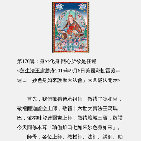
第170講：身外化身 隨心所欲是任運
<蓮生法王盧勝彥2015年9月6日美國彩虹雷藏寺
週日「妙色身如來護摩大法會」大圓滿法開示>
首先，我們敬禮傳承祖師，敬禮了鳴和尚，
敬禮薩迦證空上師，敬禮十六世大寶法王噶瑪
巴，敬禮吐登達爾吉上師，敬禮壇城三寶，敬禮
今天同修本尊「瑜伽焰口七如來妙色身如來」。
師母，各位上師、教授師、法師、講師、助