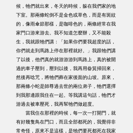
候，牠們就出來，冬天的時候，躲在我們家的地
下室。那兩條蛇倒不是金色或草色，而是有斑紋
的，像雨傘節那樣，是咖啡色的，兩條經常在我
家門口游來游去。我不知道怎麼辦，又不能殺
生，我就跟牠們講：「如果你們要我超度的話，
你們就走到馬路上停在那裡就好。」我跟牠們講
了以後，他們真的就游游游到馬路上，真的被開
過的車子壓到，壓到以後，我再用畚箕掃回來，
然後再唸咒，將牠們葬在家後面的山坡。原來，
那兩條小蛇是師尊過去世的兩位弟子，牠們選擇
到我那邊跟我住在一起。等我講這句話，牠們才
游過去被車壓死，我再幫牠們做超度。
當我住在那裡的時候，每一次一打開門，就
有好幾隻鳥在門口，而且全部都死的，我覺得非
常奇怪，原來不是這樣，是牠們要死都死在我家