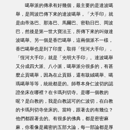
噶舉派的傳承有好幾個，最主要的是達波噶
舉，是岡波巴傳下來的達波噶舉，「大手印」就
是由帝洛巴、那洛巴、馬爾巴、密勒日巴、岡波
巴，然後是第一世大寶法王，所傳下來的叫做達
波噶舉。另一個是香巴噶舉，這兩個派不一樣，
香巴噶舉也是到了印度，取得「恆河大手印」，
「恆河大手印」就是「光明大手印」。達波噶舉
又分成四大派、八小派，噶舉派分很多的，有甚
麼止貢噶舉，因為在止貢縣，還有跋絨噶舉、噶
瑪噶舉等等，統統都是的。師尊本身仁波切的認
證坐床在哪裡？在卡瑪列切寺。是哪一個教的
呢？是白教的，我是白教認可的仁波切，在白教
的卡瑪列切寺坐床的。當時，跟著去的有幾位？
他們都跟著去的。有很多的佛典，都是密密麻
麻，你看像是藏密的五部大論，每一部論都是厚