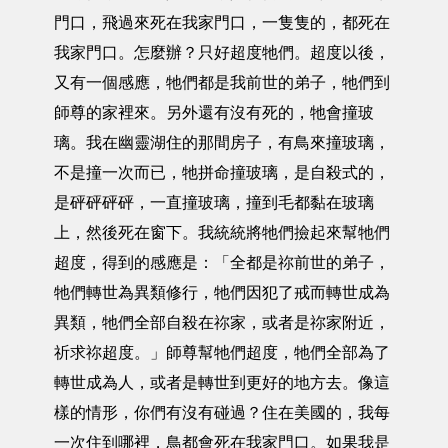
門口，飛過來死在我家門口，一隻隻的，都死在
我家門口。怎麼辦？只好超度牠們。超度以後，
又有一個感應，牠們都是我前世的弟子，牠們到
師尊的家裡來。另外還有沒有死的，牠會撞玻
璃。我在幽靈湖住的那間房子，有鳥來撞玻璃，
不是撞一次而已，牠拼命撞玻璃，是自殺式的，
是砰砰砰砰，一直撞玻璃，撞到毛都黏在玻璃
上，然後死在窗下。我統統將牠們撿起來幫牠們
超度，得到的感應是：「全都是祢前世的弟子，
牠們轉世為異類修行，牠們因犯了戒而轉世成為
異類，牠們全部自殺在祢家，或者是祢家附近，
祈求祢超度。」師尊幫牠們超度，牠們全部為了
轉世成為人，或者是轉世到更好的地方去。像這
樣的情形，你們有沒有碰過？住在美國的，我每
一次住到哪裡，鳥都會死在我家門口。如果我是