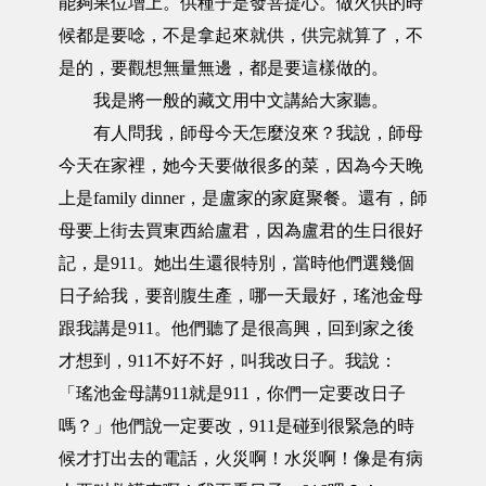
能夠果位增上。供種子是發菩提心。做火供的時
候都是要唸，不是拿起來就供，供完就算了，不
是的，要觀想無量無邊，都是要這樣做的。
我是將一般的藏文用中文講給大家聽。
有人問我，師母今天怎麼沒來？我說，師母
今天在家裡，她今天要做很多的菜，因為今天晚
上是family dinner，是盧家的家庭聚餐。還有，師
母要上街去買東西給盧君，因為盧君的生日很好
記，是911。她出生還很特別，當時他們選幾個
日子給我，要剖腹生產，哪一天最好，瑤池金母
跟我講是911。他們聽了是很高興，回到家之後
才想到，911不好不好，叫我改日子。我說：
「瑤池金母講911就是911，你們一定要改日子
嗎？」他們說一定要改，911是碰到很緊急的時
候才打出去的電話，火災啊！水災啊！像是有病