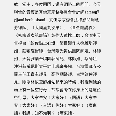
教、堂主，各位同門，還有網路上的同門。今天
與會的貴賓是真佛宗宗務委員會會計師Teresa師
姐and her husband、真佛宗宗委會法律顧問周慧
芳律師、《大圓滿九次第》、《喜金剛講義》、
《密宗道次第廣論》製作人蓮悅上師，台灣中天
電視台「給你點上心燈」節目製作人徐雅琪師
姐、莊駿耀醫師、台灣陽光舞供團闕師姐、林師
姐、天音雅樂合唱團郭師兄、林師姐、蔡師姐，
澳洲新威尼斯太平紳士珉豪夫婦、台灣雷藏寺公
關主任王資主師兄、高歡嫻醫師、台灣啟仲師
兄。剛剛林依萱師姐站起來的時候，我看到她的
頭上有一位空行母，常常會降在妳身上的是這位
空行母。大家午安！大家好！（國語）大家午
安！大家好！（台語）你好！大家好！（廣東
話）我講，知不知啊？（廣東話）