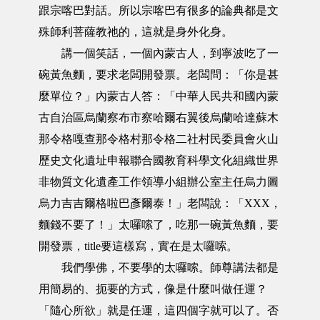
跟宗喀巴對話。所以宗喀巴有很多的論典都是文
殊師利菩薩教祂的，這就是身外化身。
講一個笑話，一個內蒙古人，到寧波吃了一
碗黃魚麵，要求老闆開發票。老闆問：「你是甚
麼單位？」內蒙古人答：「中華人民共和國內蒙
古自治區烏蘭察布市察哈爾右翼後烏蘭哈達蘇木
那令格嘎查那令格村那令格二社村民委員會火山
歷史文化遺址申報聯合國教育科學文化組織世界
非物質文化遺產工作領導小組辦公室主任烏力圖
烏力吉吉爾格啦巴彥爾泰！」老闆說：「XXX，
麵錢不要了！」太囉嗦了，吃那一碗黃魚麵，要
開發票，title要這樣寫，實在是太囉嗦。
我們學佛，不要學的太囉嗦。師尊講法都是
用簡易的、扼要的方式，像是什麼叫做任運？
「隨心所欲」就是任運，這四個字就可以了。否