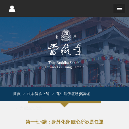
True Buddha School
Taiwan Lei Tsang Temple
首頁
根本傳承上師
蓮生活佛盧勝彥講經
大圓滿九次第
第一七○講：身外化身 隨心所欲是任運