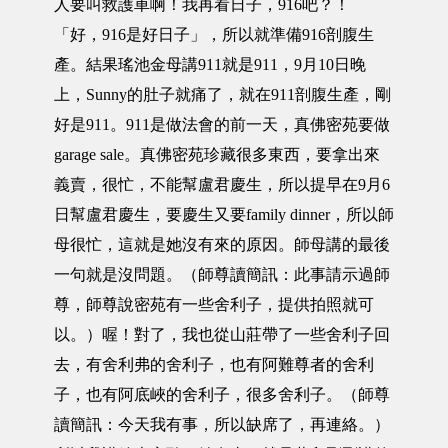
人要叫救護車啊！我再看日子，916吧？！
「好，916是好日子」，所以就準備916剖腹生
產。結果瑤池金母講911就是911，9月10日晚
上，Sunny的肚子就痛了，就在911剖腹生產，剛
好是911。911是做法會的前一天，真佛密苑要做
garage sale。真佛密苑珍藏很多東西，要拿出來
義賣，很忙，不能幫盧君慶生，所以提早在9月6
日幫盧君慶生，要慶生又要family dinner，所以師
母很忙，這就是她沒有來的原因。師母講的最後
一句就是沒問題。（師尊讀簡訊：此事請示過師
尊，師尊說密苑有一些舍利子，提供拍照就可
以。）喔！對了，我也從山莊帶了一些舍利子回
去，有舍利弗的舍利子，也有阿難尊者的舍利
子，也有阿底峽的舍利子，很多舍利子。（師尊
讀簡訊：今天我有事，所以缺席了，再連絡。）