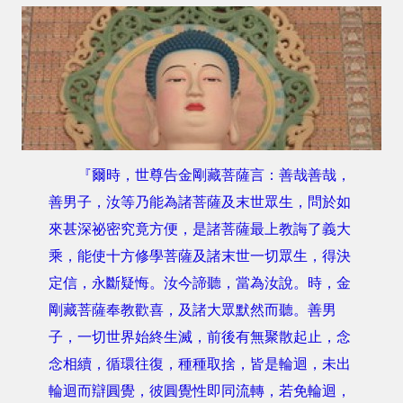
『爾時，世尊告金剛藏菩薩言：善哉善哉，
善男子，汝等乃能為諸菩薩及末世眾生，問於如
來甚深祕密究竟方便，是諸菩薩最上教誨了義大
乘，能使十方修學菩薩及諸末世一切眾生，得決
定信，永斷疑悔。汝今諦聽，當為汝說。時，金
剛藏菩薩奉教歡喜，及諸大眾默然而聽。善男
子，一切世界始終生滅，前後有無聚散起止，念
念相續，循環往復，種種取捨，皆是輪迴，未出
輪迴而辯圓覺，彼圓覺性即同流轉，若免輪迴，