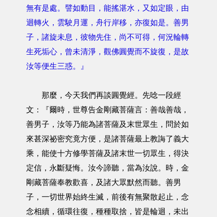
無有是處。譬如動目，能搖湛水，又如定眼，由
迴轉火，雲駛月運，舟行岸移，亦復如是。善男
子，諸旋未息，彼物先住，尚不可得，何況輪轉
生死垢心，曾未清淨，觀佛圓覺而不旋復，是故
汝等便生三惑。』
那麼，今天我們再談圓覺經。先唸一段經
文：『爾時，世尊告金剛藏菩薩言：善哉善哉，
善男子，汝等乃能為諸菩薩及末世眾生，問於如
來甚深祕密究竟方便，是諸菩薩最上教誨了義大
乘，能使十方修學菩薩及諸末世一切眾生，得決
定信，永斷疑悔。汝今諦聽，當為汝說。時，金
剛藏菩薩奉教歡喜，及諸大眾默然而聽。善男
子，一切世界始終生滅，前後有無聚散起止，念
念相續，循環往復，種種取捨，皆是輪迴，未出