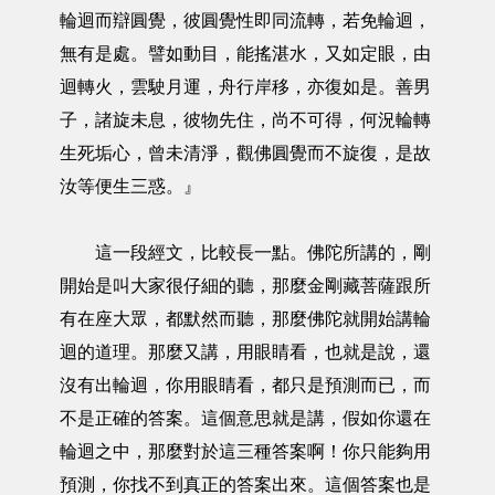
輪迴而辯圓覺，彼圓覺性即同流轉，若免輪迴，
無有是處。譬如動目，能搖湛水，又如定眼，由
迴轉火，雲駛月運，舟行岸移，亦復如是。善男
子，諸旋未息，彼物先住，尚不可得，何況輪轉
生死垢心，曾未清淨，觀佛圓覺而不旋復，是故
汝等便生三惑。』
這一段經文，比較長一點。佛陀所講的，剛
開始是叫大家很仔細的聽，那麼金剛藏菩薩跟所
有在座大眾，都默然而聽，那麼佛陀就開始講輪
迴的道理。那麼又講，用眼睛看，也就是說，還
沒有出輪迴，你用眼睛看，都只是預測而已，而
不是正確的答案。這個意思就是講，假如你還在
輪迴之中，那麼對於這三種答案啊！你只能夠用
預測，你找不到真正的答案出來。這個答案也是