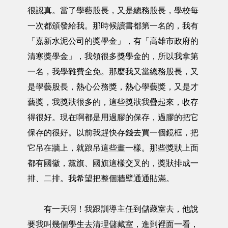
很認真。當了學藝股長，又是總務股長，學校每
一次都頒發給我。那時候讀書都第一名的，我有
「嘉新水泥公司的獎學金」，有「高雄市政府的
清寒獎學金」，我領很多獎學金的，所以我拿第
一名，我學雜費全免。那麼我又當總務股長，又
是學藝股長，熱心公務獎，熱心學藝獎，又是才
藝獎，我獎狀很多的，這些獎狀我疊起來，收存
得很好。現在啊都是用過膠的保存，過膠的把它
保存的很好。以前我趕快存錢去買一個鏡框，把
它吊在牆上，就踉吊這些畫一樣。那些獎狀上面
都有國徽，黨旗、國旗這樣交叉的，獎狀排成一
排、二排。我希望把整個牆壁通通貼滿。
有一天啊！我跟訓導主任到儲藏室去，他說
要我叫幾個學生去清理儲藏室，進到裡面一看，