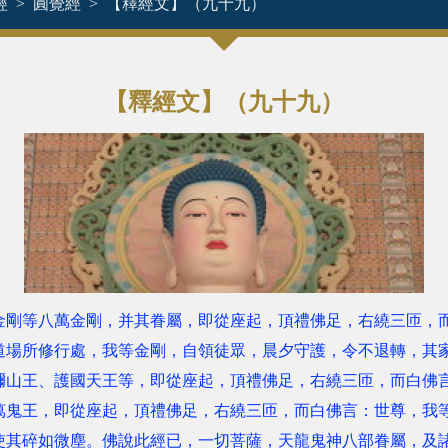
經
圓覺經
【釋經文】（九十九）
【釋經文】（九十九）
金剛等八萬金剛，并其眷屬，即從座起，頂禮佛足，右繞三匝，
道場所修行處，我等金剛，自領徒眾，晨夕守護，令不退轉，其
彌山王、護國天王等，即從座起，頂禮佛足，右繞三匝，而白佛
萬鬼王，即從座起，頂禮佛足，右繞三匝，而白佛言：世尊，我
使其碎如微塵。佛說此經已，一切菩薩，天龍鬼神八部眷屬，及