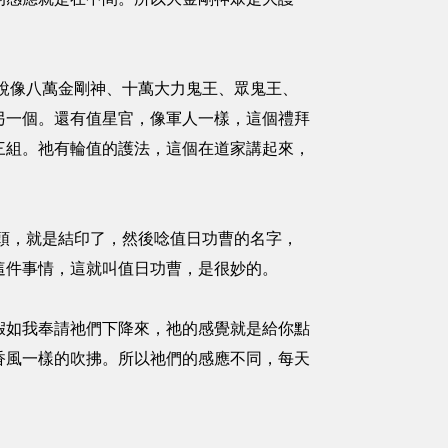
說像八萬金剛神、十萬大力鬼王、眾鬼王、
另一個。還有值星官，像軍人一樣，這個禮拜
三組。祂有輪值的護法，這個在道家講起來，
頭，就是結印了，然後唸值日功曹的名字，
這件事情，這就叫值日功曹，是很妙的。
假如我奉請祂們下降來，祂的感覺就是給你點
香風一樣的吹拂。所以祂們的感應不同，每天