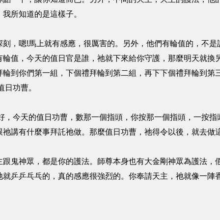
，我所知道的是這樣子。
深刻，嗯!馬上就有感應，很厲害的。另外，他們有輪值的，不是
有輪值，今天的值日官是誰，祂就下來給你守護，那麼明天就換
拜輪到你們第一組，下個禮拜輪到第二組，再下下個禮拜輪到第
值日功曹。
。好，今天的值日功曹，數那一個指頭，你按那一個指頭，一按指
跟祂講有什麼事拜託祂做。那麼值日功曹，祂得令以後，就去做
主跟鬼神眾，都是你的護法。師尊本身也有大金剛神眾為護法，
祂就乒乒乓乓的，真的感應很強烈的。你奉請天主，祂就像一陣