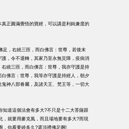
本真正圓滿覺悟的寶經，可以講是利鈍兼度的
佛足，右繞三匝，而白佛言：世尊，若後末
守護，令不退轉，其家乃至永無災障，疫病消
，右繞三匝，而白佛言：世尊，我亦守護是持
而白佛言：世尊，我等亦守護是持經人，朝夕
龍鬼神八部眷屬，及諸天王、梵王等，一切大
你知道這個法會有多大?不只是十二大菩薩跟
此，就要用麥克風，而且場地要有多大?而現
，你看要繞多久?還頂禮佛足啊!