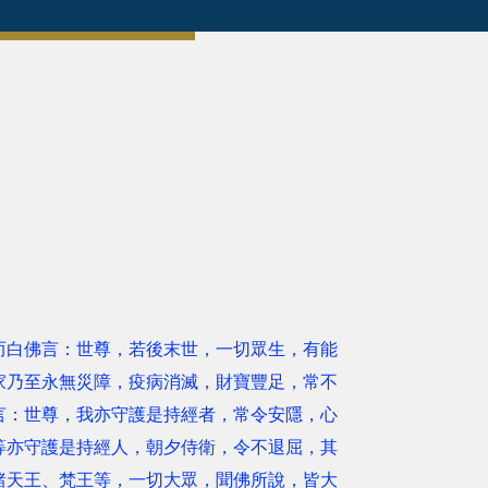
而白佛言：世尊，若後末世，一切眾生，有能
家乃至永無災障，疫病消滅，財寶豐足，常不
言：世尊，我亦守護是持經者，常令安隱，心
等亦守護是持經人，朝夕侍衛，令不退屈，其
諸天王、梵王等，一切大眾，聞佛所說，皆大