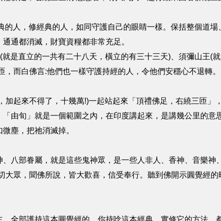
經典的人，修經典的人，如同守護自己的眼睛一樣。保括整個道場
，通通都消滅，財寶資糧都非常充足。
(就是直立的一共有二十八天，橫立的有三十三天)、須彌山王(就
匝，而白佛言:他們也一樣守護持經的人，令他們安穩心不退轉。
，加起來不得了，十幾萬!)一起站起來「頂禮佛足，右繞三匝」
，「由旬」就是一個範圍之內，在印度講起來，是講幾公里的意
如微塵，把祂消滅掉。
神、八部眷屬，就是這些鬼神眾，是一些人非人、香神、音樂神、
一切大眾，聞佛所說，皆大歡喜，信受奉行。聽到佛開示圓覺經的
主，全部護持這本圓覺經的，你持唸這本經典，實修它的方法，