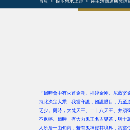
首頁
根本傳承上師
蓮生活佛盧勝彥講
『爾時會中有火首金剛、摧碎金剛、尼藍婆
持此決定大乘，我當守護，如護眼目，乃至
乏少。爾時，大梵天王、二十八天王、并須
不退轉。爾時，有大力鬼王名吉槃茶，與十
人所居一由旬內，若有鬼神侵其境界，我當