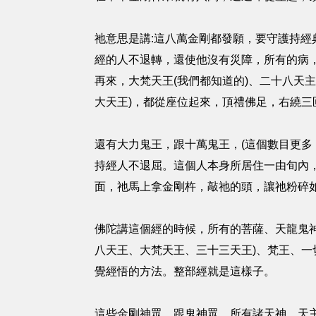
祂意思是講:這八萬金剛都發願，要守護持
經的人不退轉，還使他沒有災障，所有的病
再來，大梵天王(我們都知道的)、二十八天主
大天王)，都從座位起來，頂禮佛足，右繞三
還有大力鬼王，跟十萬鬼王，(這個數目更多
持經人不退屈。這個人本身所居住一由旬內
面，祂馬上拿金剛杵，敲祂的頭，讓祂粉碎
佛陀講這個經的時候，所有的菩薩、天龍鬼
八天王、大梵天王、三十三天王)、梵王、
覺經悟的方法。整部經就是這樣子。
這些金剛神眾，跟鬼神眾，所有諸天神、天