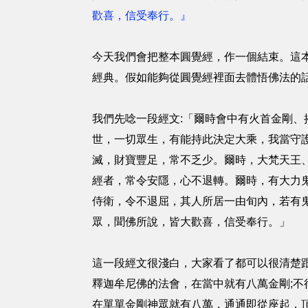
歡喜，信受奉行。』
今天我們會把整本圓覺經，作一個結束。這
經典。假如能夠從圓覺經裡面去體悟佛法的
我們先唸一段經文:「爾時會中有火首金剛
世，一切眾生，有能持此決定大乘，我當守
滅，財寶豐足，常不乏少。爾時，大梵天王
經者，常令安隱，心不退轉。爾時，有大力
侍衛，令不退屈，其人所居一由旬內，若有
眾，聞佛所說，皆大歡喜，信受奉行。」
這一段經文很淺白，大家看了都可以很清楚
釋迦牟尼佛的法會，在當中就有八萬金剛;
在單單金剛神眾就有八萬，通通即從座起，頂