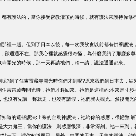
，都有護法的，當你接受密教灌頂的時候，就有護法來護持你修
到那裡一趟。但到了日本以後，每一次我飲食以前都有供養護法，
們，卻通通不在。那我心裡就感覺很奇怪，為什麼我請了那麼多尊
藏寺開光的時候，那一天再請祂們，稍一請，護法通通都來。
到呢?到了住吉雷藏寺開光時你們才到呢?原來我們到日本去，結
到住吉雷藏寺開光時，祂們才趕回來。祂們是這樣的:本來是寸步
光，也沒有先講一聲就走，也沒有請假，祂們就去觀光。然後開光
知道的這些護法:上乘的金剛神護法，祂給你的感應，很輕微;
祂是大力鬼王，當你的護法，則感應很深，非常深刻。祂一來到，
你點一下，讓你知道而已。另外，中間的天主，天主的護法，他