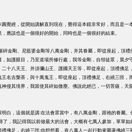
本圓覺經，從開始講解直到現在，覺得這本鏡非常好，而且是一
話，應該也是一個很好的開始，同時也是一個很好的結束。
、摧碎金剛、尼藍婆金剛等八萬金剛，并其眷屬，即從座起，頂禮
護，如護眼目，乃至道場所修行處，我等金剛，自領徒眾，晨夕
、二十八天王、并須彌山王、護國天王等，即從座起，頂禮佛足
鬼王名吉槃茶，與十萬鬼王，即從座起，頂禮佛足，右繞三匝，
鬼神侵其境界，我當使其碎如微塵。佛說此經已，一切菩薩，天
跟明白，這個就是講:在法會眾當中，有八萬金剛，跟祂的眷屬。
不得了，我記得我以前做最大的法會，大概有七萬人參加，單單如
禮佛足，右繞三匝;你想想看，有八萬人一起行動來圍著佛繞三圈