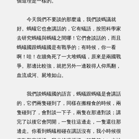
個道理是一樣的。
今天我們不要談的那麼遠，我們談螞議就
好。螞蟻它也會講話的，它有蟻語，按照科學家
去研究螞蟻與螞蟻之間哪！它們會談話的，而且
螞蟻國跟螞蟻國是有戰爭的；有時候，你一看
啊！哇！在牆角死了一大堆螞蟻，原來是兩國戰
爭。那邊比較強，就把另外一邊殺得人仰馬翻，
血流成河、屍堆如山。
我們談螞蟻國的語言，螞蟻跟螞蟻是會講話
的，它們兩隻碰到了，同樣在搬糧食的時候，兩
隻碰到了，會對談一下子，兩隻在那邊對談；講
完了以後它會閃開，一隻往這邊走，一隻還往那
邊走。你看到螞蟻相碰在講話沒有，我小時候很