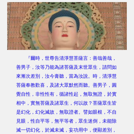
『爾時，世尊告清淨慧菩薩言：善哉善哉，
善男子，汝等乃能為諸菩薩及末世眾生，請問如
來漸次差別，汝今膏聽，當為汝說。時，清淨慧
菩薩奉教歡喜，及諸大眾默然而聽。善男子，圓
覺自性，非性性有，循諸性起，無取無證，於實
相中，實無菩薩及諸眾生，何以故？菩薩眾生皆
是幻化，幻化滅故，無取證者。譬如眼根，不自
見眼，性自平等，無平等者，眾生迷倒，未能除
滅一切幻化，於滅未滅，妄功用中，便顯差別，