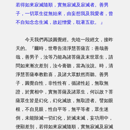
若得如來寂滅隨順，實無寂滅及寂滅者。善男
子，一切眾生從無始來，由妄想我及我愛者，曾
不自知念念生滅，故起憎愛，耽著五欲。 』
今天我們再談圓覺經。先唸一段經文，接昨
天的。『爾時，世尊告清淨慧菩薩言：善哉善
哉，善男子，汝等乃能為諸菩薩及末世眾生，請
問如來漸次差別，汝今膏聽，當為汝說。時，清
淨慧菩薩奉教歡喜，及諸大眾默然而聽。善男
子，圓覺自性，非性性有，循諸性起，無取無
證，於實相中，實無菩薩及諸眾生，何以故？菩
薩眾生皆是幻化，幻化滅故，無取證者。譬如眼
根，不自見眼，性自平等，無平等者，眾生迷
倒，未能除滅一切幻化，於滅未滅，妄功用中，
便顯差別，若得如來寂滅隨順，實無寂滅及寂滅