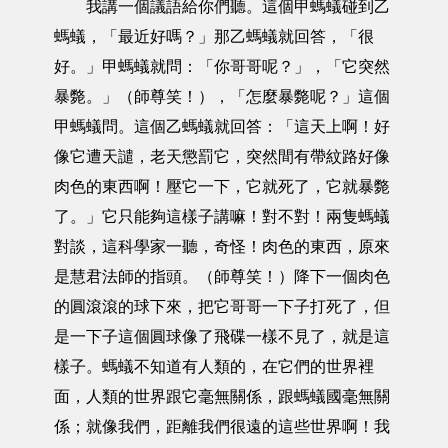
我講一個議語給你們聽。這個甲螞蟻碰到乙
螞蟻，「最近好嗎？」那乙螞蟻就回答，「很
好。」甲螞蟻就問：「你哥哥呢？」，「它突然
暴斃。」（師尊笑！），「怎麼暴斃呢？」這個
甲螞蟻問。這個乙螞蟻就回答：「這天上啊！好
像它遭天譴，老天懲罰它，突然間有帶紋路好像
肉色的東西啊！壓它一下，它就死了，它就暴斃
了。」它只能夠這樣子講嘛！對不對！兩隻螞蟻
對談，這科學家一聽，奇怪！肉色的東西，原來
是慧君法師的指頭。（師尊笑！）降下一個肉色
的圓滾滾的球下來，把它哥哥一下子打死了，但
是一下子這個圓球像了飛碟一樣不見了，就是這
樣子。螞蟻不知道有人類的，在它們的世界裡
面，人類的世界跟它毫無關係，跟螞蟻國毫無關
係；就像我們，距離我們很遠的這些世界啊！我