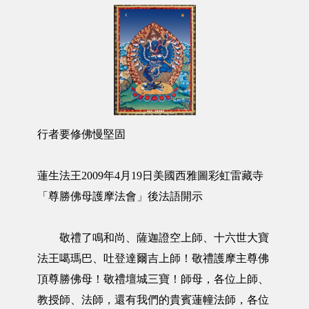
行者要修佛慢堅固
蓮生法王2009年4月19日美國西雅圖彩虹雷藏寺
「尊勝佛母護摩法會」後法語開示
敬禮了鳴和尚、薩迦證空上師、十六世大寶
法王噶瑪巴、吐登達爾吉上師！敬禮護摩主尊佛
頂尊勝佛母！敬禮壇城三寶！師母，各位上師、
教授師、法師，還有我們的貴賓蓮幢法師，各位