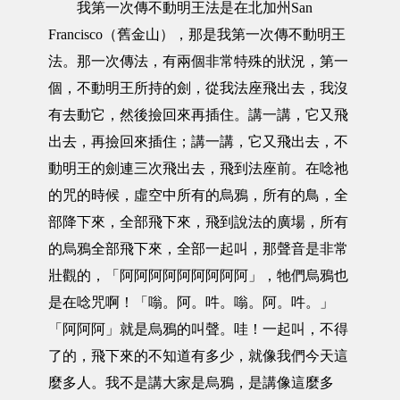
我第一次傳不動明王法是在北加州San
Francisco（舊金山），那是我第一次傳不動明王
法。那一次傳法，有兩個非常特殊的狀況，第一
個，不動明王所持的劍，從我法座飛出去，我沒
有去動它，然後撿回來再插住。講一講，它又飛
出去，再撿回來插住；講一講，它又飛出去，不
動明王的劍連三次飛出去，飛到法座前。在唸祂
的咒的時候，虛空中所有的烏鴉，所有的鳥，全
部降下來，全部飛下來，飛到說法的廣場，所有
的烏鴉全部飛下來，全部一起叫，那聲音是非常
壯觀的，「阿阿阿阿阿阿阿阿阿」，牠們烏鴉也
是在唸咒啊！「嗡。阿。吽。嗡。阿。吽。」
「阿阿阿」就是烏鴉的叫聲。哇！一起叫，不得
了的，飛下來的不知道有多少，就像我們今天這
麼多人。我不是講大家是烏鴉，是講像這麼多