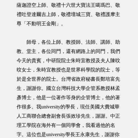
薩迦證空上師、敬禮十六世大寶法王噶瑪巴、敬
禮吐登達爾吉上師，敬禮壇城三寶、敬禮護摩主
尊「不動明王金剛」。
師母，各位上師、教授師、法師、講師、助
教、堂主，各位同門，還有網路上的同門，我們
今天的貴賓，中研院院士朱時宜教授及夫人陳旼
旼女士，朱時宜教授也是世界科學院的院士，等
於是全世界的院士。台灣省政府秘書長鄭培富先
生，謝謝你。國立台灣科技大學企管系教授林孟
彥博士，他是一位著作等身的企管博士，他的著
作很多。我university的學長，現任美國大費城華
人工商聯合總會副會長張效珍先生，謝謝。中正
理工學院在海外有一個同學會，我看過他的名
字。這位也是university學長王永康先生，謝謝你