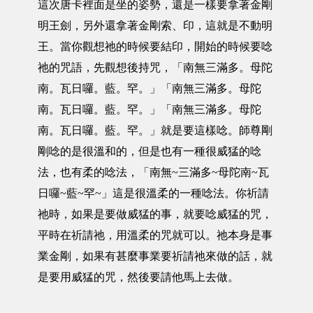
這次唐卡裡面是坐的姿勢，還是一樣要拿著金剛
明王劍，另外還拿著金剛索、印，這就是不動明
王。當你觀想祂的時候要結印，開始的時候要唸
祂的咒語，先觀想後持咒，「南無三滿多。母陀
南。瓦日囉。藍。罕。」「南無三滿多。母陀
南。瓦日囉。藍。罕。」「南無三滿多。母陀
南。瓦日囉。藍。罕。」就是要這樣唸。師尊剛
剛唸的是很溫和的，但是也有一種很威猛的唸
法，也有柔的唸法，「南無~三滿多~母陀南~瓦
日囉~藍~罕~」這是很溫柔的一種唸法。你祈請
祂時，如果是要做威猛的事，就要唸威猛的咒，
平時在祈請祂，用溫柔的咒就可以。祂本身是事
業金剛，如果有甚麼事業要祈請祂來做的話，就
是要用威猛的咒，然後要請他馬上去做。