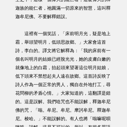
迦族的能仁者，祂圓滿一切原來的智慧，這叫釋
迦牟尼佛。不要解釋錯誤。
這裡有一個笑話，「床前明月光，疑是地上
霜，舉頭望明月，低頭思故鄉。」大家會這首
詩，李白的。譯文將它解釋為：「我的床前有一
個名叫明月的姑娘已經脫光光，她的皮膚白嫩的
就像地上的白霜，抬起頭來望著這位明月姑娘，
低下頭來不禁想起夫人遠在故鄉。這首詩反映了
詩人作為一個正常的男人，獨自在外地打工，尋
花問柳的矛盾心情。」大家知道的，這翻譯是錯
的。這是誤解。我們唸咒也不能誤解，釋迦牟尼
佛的咒，「嗡。牟尼。牟尼。摩訶牟尼。釋迦牟
尼。梭哈。」不能誤解的。有人也將「嗡嘛呢唄