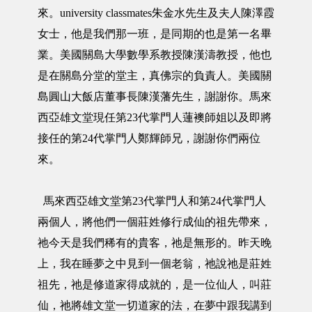
來。university classmates朱金水先生及夫人陳澤霞
女士，他是我們那一班，是同期的也是第一名畢
業。美國關島大學數學系教授陳漢濤教授，他也
是在關島分堂的堂主，真佛宗的負責人。美國關
島圓山大飯店董事長陳漢藩先生，謝謝你。馬來
西亞雄文堂現任第23代掌門人蓮襖師姐以及即將
接任的第24代掌門人鄭輝師兄，謝謝你們兩位
來。
馬來西亞雄文堂第23代掌門人和第24代掌門人
兩個人，將他們一個莊姓修行成仙的祖先帶來，
祂今天是我們稀有的貴客，祂是無形的。昨天晚
上，我在睡夢之中見到一個老翁，祂說祂是莊姓
祖先，祂是修道家得成就的，是一位仙人，叫莊
仙，祂將雄文堂一切道家的法，在夢中跟我講到