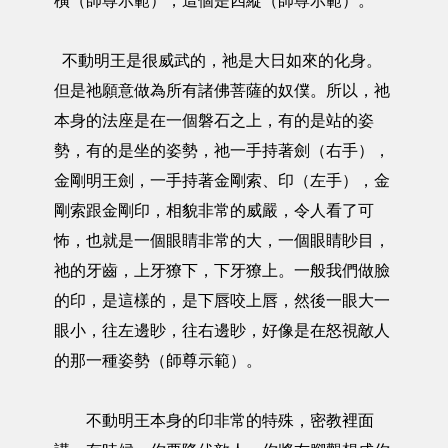
橫（師尊示範），這個是四縱（師尊示範）。
不動明王是很威武的，祂是大日如來的化身。
但是祂願意做為所有諸佛菩薩的奴僕。所以，祂
本身的法座是在一個磐石之上，有的是站的姿
勢，有的是坐的姿勢，祂一手持著劍（右手），
金剛明王劍，一手持著金剛索、印（左手），金
剛索跟金剛印，相貌非常的威嚴，令人看了可
怖，也就是一個眼睛非常的大，一個眼睛眇目，
祂的牙齒，上牙獠下，下牙獠上。一般我們做臉
的印，是這樣的，是下唇咬上唇，然後一眼大一
眼小，往左邊眇，往右邊眇，好像是在怒視敵人
的那一種姿勢（師尊示範）。
不動明王本身的印非常的特殊，密教裡面