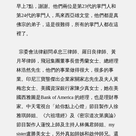
早上7點，謝謝。他們兩位是第23代的掌門人和
第24代的掌門人，馬來西亞雄文堂，他們都是真
佛宗的弟子，這是很難得，所有的掌門人都在這
裡了。
宗委會法律顧問卓忠三律師、羅日良律師、黃
月琴律師，飛冠集團董事長曾秀蘭女士、總經理
林浩然先生，他們的事業做得很大，很多的事
業。印尼三寶壟傑出企業家關家志先生及夫人黃
梅忠女士、美國資深銀行家陳少真女士，她在美
國西雅圖是Bank of America 的經理，也是理財專
家。中天電視台「給你點上心燈」節目製作人徐
雅琪師姐、《六祖壇經》及《密宗道次第廣論》
節目製作人蓮悅上師及主持人林佩君師姐、my
sister盧勝美女士，另外真如師姊和啟仲師兄。還