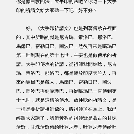
你是修白教的法，大手印的法吧？你唸一下大手
印的祈請文給大家聽一下吧！好不好？
好。《大手印祈請文》也是列著傳承在裡面
的，其中所唱的就是尼古瑪、帝洛巴、那洛巴、
馬爾巴、密勒日巴、岡波巴，然後再來是噶瑪巴
第一世到現在的第十七世，主要也是做傳承的祈
請。大手印傳承的祈請，從祖師爺開始唸，尼古
瑪、帝洛巴、那洛巴，都是屬於印度天竺人，再
來的馬爾巴是藏人，馬爾巴、密勒日巴、岡波
巴，岡波巴再到噶瑪巴，再從噶瑪巴一直傳到第
十七世，就是這樣的傳承。啟仲唸的祈請文，是
一樣是要祈請祖師爺的，將祖師頂在頭上。我已
經跟大家講了，我們黃教的祖師爺是蒙古的甘珠
活爺，甘珠活爺傳給吐登尼瑪，吐登尼瑪傳給吐