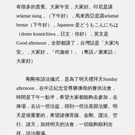
有很多的貴賓。大家午安，大家好。印尼是講
selamat siang，（下午好），馬來西亞是講selamat
bentar（下午好），Japanese 是どうもこんにちは
（domo konnichiwa，日文：你好），英文是
Good afternoon，全部都講了，台灣話是「大家泃
安」，大家好，「代迦侯！」（粵語／廣東話：
大家好）
剛剛有請法儀式，是為了明天禮拜天Sunday
afternoon，在中正紀念堂尊勝佛母的薈供法會，
時間是下午一點半，希望大家都能夠去參加，去
捧場，去沾一些法益，得到一些法喜跟法樂。明
天是很重要的，希望諸佛菩薩、金剛、護法、空
行、諸天，加持明天的法會，一切能夠順利吉
祥，說法圓滿。