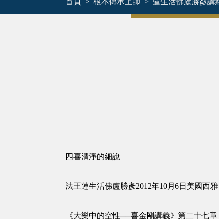
首頁
根本傳承上師
蓮生活佛盧勝彥講
四喜清淨的細說
法王蓮生活佛盧勝彥2012年10月6日美國
《大樂中的空性──喜金剛講義》第二十七