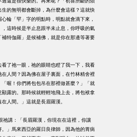
不過還是很快樂的。再來呢？「初喜所斷的煩
出生的無明都會斷掉，為什麼會這樣？這就快
眉心輪「罕」字的明點時，明點就會滴下來，
」，這時候是半止息跟半未止息，你呼吸的氣
「補特伽羅」是候補佛，就是你在那邊等著要
去看了祂一眼，祂的眼睛也瞪了我一下，我看
祂在人間？因為佛在屋子裏面，在竹林精舍裡
，「喔！你們將包包吊在那裡做甚麼？」「就
意顯露的。那時候就輕輕地飛上去，將包袱拿
遠在人間。」這就是長眉羅漢。
，我跟祂講：「長眉羅漢，你現在在這裡，你讓
好。」馬來西亞的羅日良律師，因為他的胃病