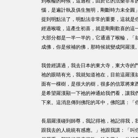
到喉輪的時候，這過程，由於它的法樂非常
惱，是遍計執及俱生無明，剛斷時力未全圓
提到明點法了，明點法非常的重要，這就是
經過喉嚨，這產生初喜，就是剛剛歡喜的這
大部分都是一半一半的，它通過了喉輪，「
成佛，你是候補的佛，那時候就變成阿羅漢
我曾經講過，我去日本的東大寺，東大寺的
祂的眼睛有光，我就知道祂在，目前這羅漢
面有一棵樹，是很大的樹，很多的信眾將東
是希望羅漢顯一下祂的神通給我們看，讓我
下來。這消息傳到佛陀的耳中，佛陀講：「
長眉羅漢碰到師尊，我記得祂，祂記得我，我們
跟我去的人統統有感應。」祂跟我講：「叫