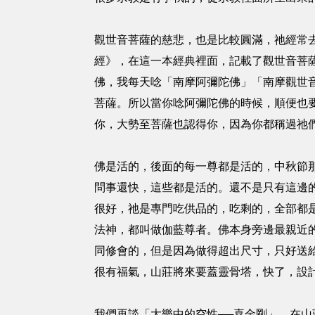
觀世音菩薩的慈悲，也是比較圓滿，祂經常
經》，在這一本經典裡面，記載了觀世音菩
佛，我每天唸「南摩阿彌陀佛」「南摩觀世
菩薩。所以當你唸阿彌陀佛的時候，順便也
你，大勢至菩薩也認得你，因為你都稱過祂
佛是活的，後面的每一尊都是活的，中秋節
問事還快，這些都是活的。還不是只有這邊
很好，祂是專門吃供品的，吃剩的，全部都
法神，都叫做伽藍尊者。佛本身旁邊最親近
同修會的，但是因為做得超出尺寸，只好送
很有福氣，山莊將來要蓋靈骨塔，快了，設
我們再談「大樂中的空性──喜金剛」。在