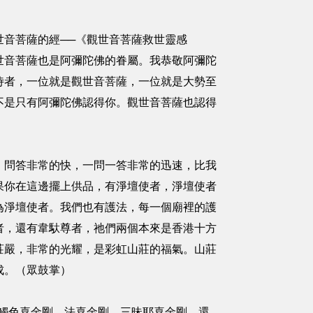
音菩薩的經──《觀世音菩薩救世靈感
世音菩薩也是阿彌陀佛的眷屬。我恭敬阿彌陀
侍者，一位就是觀世音菩薩，一位就是大勢至
不是只有阿彌陀佛認得你。觀世音菩薩也認得
）問答非常的快，一問一答非常的迅速，比我
果你在這邊擺上供品，有淨壇使者，淨壇使者
為淨壇使者。我們也有護法，每一個廟裡的護
者，還有韋馱尊者，祂們兩個本來是香港十方
莊嚴，非常的光耀，是彩虹山莊的福氣。山莊
成。（眾鼓掌）
觸色喜金剛、法喜金剛、三昧耶喜金剛，還