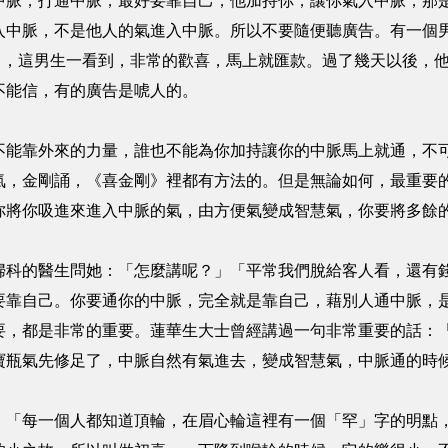
中脈，打通中脈，最好要靠自己，他加持你，讓你氣入中脈，那
入中脈，不是他人的氣進入中脈。所以不要隨便聽廣告。有一個
粗」，這男生一看到，非常的歡喜，馬上就匯款。過了幾天以後，
不能信，有的廣告是唬人的。
不能靠外來的力量，誰也不能為你加持讓你的中脈馬上就通，不
氣，金剛誦，《喜金剛》裡都有方法的。但是無論如何，最重要
你將你吸進來進入中脈的氣，由方便氣變成智慧氣，你要將多餘
婦科的醫生問她：「怎麼講呢？」「平常我們脫給客人看，還有
要靠自己。你要通你的中脈，完全就是靠自己，藉別人通中脈，
要，都是非常的重要。蓮華生大士曾經講過一句非常重要的話：
寶瓶氣先修足了，中脈自然有氣進去，變成智慧氣，中脈通的時
。「每一個人都知道頂輪，在眉心輪這裡有一個「罕」字的明點