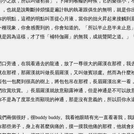
的小之故，所以叫做初喜」，下降到喉輪的時候，它的樂很小，
」，也就是說剛斷掉煩惱是遍計執的執著跟俱生的無明，就是你
你的明點，這裡的明點叫菩提心月液，當你的拙火昇起來接觸到
一種現象，你會感覺到的，你會知道的。「所以半止息半未止息
就是因為這樣，才了悟「補特伽羅」的無我，成就聲聞之道。」
。
門口旁邊，在我看過去的龍邊，放了一尊很大的羅漢在那裡，我
就在那裡，那羅漢就叫做長眉羅漢，又叫做賓頭盧。然而為什麼
西包一包爬到很高的樹上，將包包吊在那裡，長眉羅漢出來一看
們欣賞欣賞。」長眉羅漢就故意顯露神通，但是神通是不可以故
你不是為了度眾生而顯現的神通，那是沒有意義的，所以罰你永
兩個很好，很buddy buddy。我看祂眼睛有光一直看著我
你那些弟子，身上有甚麼病痛的，摸一摸我他痛的那裡，他就會