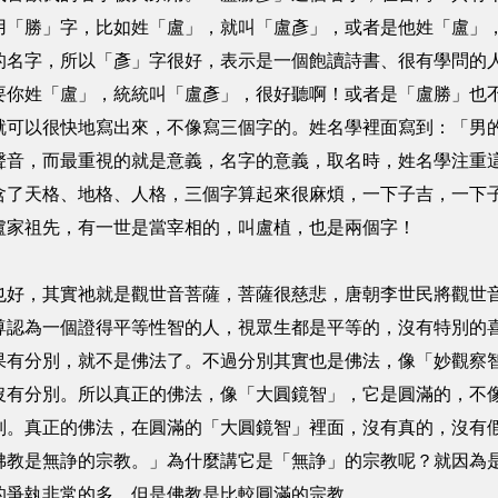
用「勝」字，比如姓「盧」，就叫「盧彥」，或者是他姓「盧」
的名字，所以「彥」字很好，表示是一個飽讀詩書、很有學問的
要你姓「盧」，統統叫「盧彥」，很好聽啊！或者是「盧勝」也
就可以很快地寫出來，不像寫三個字的。姓名學裡面寫到：「男
聲音，而最重視的就是意義，名字的意義，取名時，姓名學注重
含了天格、地格、人格，三個字算起來很麻煩，一下子吉，一下
盧家祖先，有一世是當宰相的，叫盧植，也是兩個字！
也好，其實祂就是觀世音菩薩，菩薩很慈悲，唐朝李世民將觀世
尊認為一個證得平等性智的人，視眾生都是平等的，沒有特別的
果有分別，就不是佛法了。不過分別其實也是佛法，像「妙觀察
沒有分別。所以真正的佛法，像「大圓鏡智」，它是圓滿的，不
別。真正的佛法，在圓滿的「大圓鏡智」裡面，沒有真的，沒有
佛教是無諍的宗教。」為什麼講它是「無諍」的宗教呢？就因為
的爭執非常的多，但是佛教是比較圓滿的宗教。