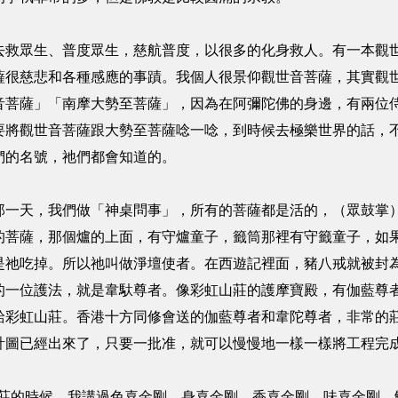
去救眾生、普度眾生，慈航普度，以很多的化身救人。有一本觀世
薩很慈悲和各種感應的事蹟。我個人很景仰觀世音菩薩，其實觀
音菩薩」「南摩大勢至菩薩」，因為在阿彌陀佛的身邊，有兩位
要將觀世音菩薩跟大勢至菩薩唸一唸，到時候去極樂世界的話，
們的名號，祂們都會知道的。
那一天，我們做「神桌問事」，所有的菩薩都是活的，（眾鼓掌
的菩薩，那個爐的上面，有守爐童子，籤筒那裡有守籤童子，如
是祂吃掉。所以祂叫做淨壇使者。在西遊記裡面，豬八戒就被封
的一位護法，就是韋馱尊者。像彩虹山莊的護摩寶殿，有伽藍尊
給彩虹山莊。香港十方同修會送的伽藍尊者和韋陀尊者，非常的
計圖已經出來了，只要一批准，就可以慢慢地一樣一樣將工程完
山莊的時候，我講過色喜金剛、身喜金剛、香喜金剛、味喜金剛、