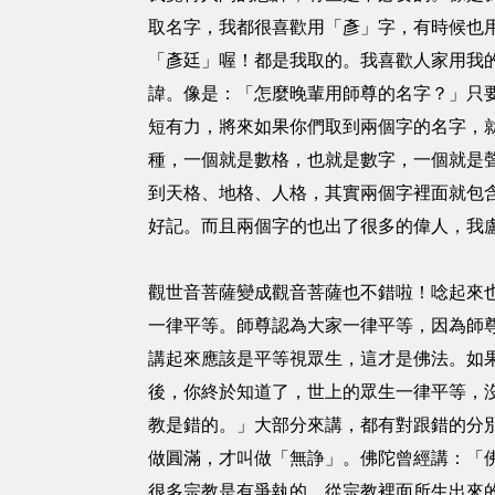
取名字，我都很喜歡用「彥」字，有時候也
「彥廷」喔！都是我取的。我喜歡人家用我
諱。像是：「怎麼晚輩用師尊的名字？」只
短有力，將來如果你們取到兩個字的名字，
種，一個就是數格，也就是數字，一個就是
到天格、地格、人格，其實兩個字裡面就包
好記。而且兩個字的也出了很多的偉人，我
觀世音菩薩變成觀音菩薩也不錯啦！唸起來
一律平等。師尊認為大家一律平等，因為師
講起來應該是平等視眾生，這才是佛法。如
後，你終於知道了，世上的眾生一律平等，
教是錯的。」大部分來講，都有對跟錯的分
做圓滿，才叫做「無諍」。佛陀曾經講：「
很多宗教是有爭執的，從宗教裡面所生出來