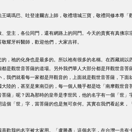
法王噶瑪巴、吐登達爾吉上師，敬禮壇城三寶，敬禮同修本尊「
、堂主，各位同門，還有網路上的同門。今天的貴賓有真佛宗宗委會
莊敬耀牙科醫師，歡迎他們，大家吉祥。
悲的，祂的化身也是最多的。所以祂有很多的名稱。在西藏就以
個都是觀世音菩薩的道場。另外我們華人大部分都是拜觀世音菩
小，我們就看每一家都是拜觀音的，上面就是觀世音菩薩，下面
國大陸的，甚至是東南亞的，每一個人幾乎都是唸「南摩觀世音
音菩薩」呢？因為那時的皇帝是李世民，他的名字有一個「世」
開這個「世」字，當菩薩的也是無可奈何。其實在我們看起來，
我喜歡我的名字被大家用。「盧勝彥」這個名字，在台灣一共有