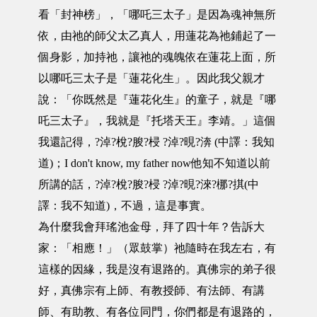
看「封神榜」，「哪吒三太子」是因為魂神無所
依，由祂的師父太乙真人，用蓮花為祂鋪起了一
個身影，加持祂，讓祂的魂魄依在蓮花上面，所
以哪吒三太子是「蓮花化生」。因此我父親才
說：「你既然是『蓮花化生』的童子，就是『哪
吒三太子』，我就是『托塔天王』李靖。」這個
我還記得，?淖?梲?朘?梫 ?淖?晛?渀 (中譯：我知
道)；I don't know, my father now他知不知道以前
所講的話，?淖?梲?朘?梫 ?淖?晛?淶?梛?掑(中
譯：我不知道)，不過，這是事實。
為什麼我會拜瑤池金母，拜了四十年？告訴大
家：「相應！」（眾鼓掌）祂隨時在我左右，有
這樣的因緣，我是沒有退路的。真佛宗的弟子很
好，真佛宗有上師、有教授師、有法師、有講
師、有助教、有各位同門，你們都是有退路的，