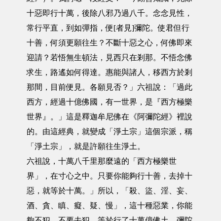
十惡即行十萬，後除八邪乃過八千。念念見性，
常行平直，到如彈指，便[者見]彌陀。使君但行
十善，何須更願往生？不斷十惡之心，何佛即來
迎請？若悟無生頓法，見西只在剎那。不悟念佛
求生，路遙如何得達。惠能與諸人，移西方於剎
那間，目前便見。各願見否？」六祖說：「過此
西方，經過十億佛國，有一世界，是『西方極樂
世界』。」這是釋迦牟尼佛在《阿彌陀經》裡說
的。由這經典，就變成「淨土宗」這個宗派，稱
「淨土宗」，就是許願往生淨土。
六祖說，十萬八千里那麼遠的「西方極樂世
界」，在寸心之中。只要你能夠行十善，去掉十
惡，就等於十萬。」所以，「殺、盜、淫、妄、
酒、貪、瞋、癡、疑、慢」，這十種惡業，你能
夠不犯，不要去犯，等於行了十萬億佛土，彌陀