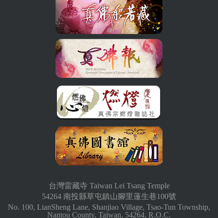
台灣雷藏寺 Taiwan Lei Tsang Temple
54264 南投縣草屯鎮山腳里蓮生巷100號
No. 100, LianSheng Lane, Shanjiao Village, Tsao-Tun Township,
Nantou County, Taiwan, 54264, R.O.C.