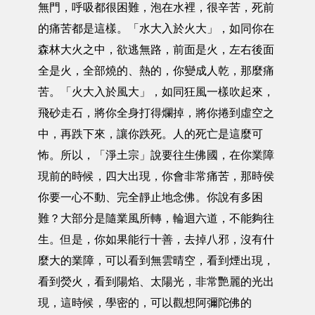
無門，呼吸都很困難，泡在水裡，很辛苦，死前
的痛苦都是這樣。「水大入於火大」，如同你在
森林大火之中，欲逃無路，前面是火，左右後面
全是火，全部燒的、熱的，你變成人乾，那麼痛
苦。「火大入於風大」，如同狂風一樣吹起來，
飛砂走石，將你全身打得爛掉，將你捲到虛空之
中，再跌下來，讓你跌死。人的死亡是這麼可
怖。所以，「淨土宗」說要往生佛國，在你業障
現前的時候，四大出現，你會非常痛苦，那時侯
你要一心不動、完全靜止地念佛。你說有多困
難？大部分是隨業風所轉，輪迴六道，不能夠往
生。但是，你如果能行十善，去掉八邪，沒有什
麼大的業障，可以看到無雲晴空，看到煙出現，
看到熒火，看到陽焰、太陽光，非常艷麗的光出
現，這時候，學密的，可以觀想阿彌陀佛的