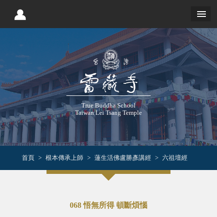
True Buddha School
Taiwan Lei Tsang Temple
首頁
根本傳承上師
蓮生活佛盧勝彥講經
六祖壇經
068 悟無所得 頓斷煩惱