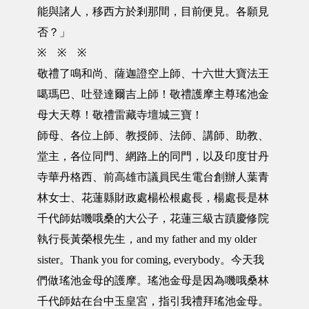
能與諸人，移西方於剎那間，目前便見。各願見
否？」
※ ※ ※
敬禮了鳴和尚、薩迦證空上師、十六世大寶法王
噶瑪巴、吐登達爾吉上師！敬禮護摩主尊瑤池金
母大天尊！敬禮雷藏寺壇城三寶！
師母、各位上師、教授師、法師、講師、助教、
堂主，各位同門、網路上的同門，以及印度甘丹
寺華丹格西、前高雄市議員民生電台創辦人葉青
林女士、花蓮縣財政處楊松根處長，楊處長是林
千代師姑嘰哦桑的大公子，花蓮三級古蹟慶修院
執行長黃榮根先生，and my father and my older
sister。Thank you for coming, everybody。今天我
們做瑤池金母的護摩。瑤池金母是因為嘰哦桑林
千代師姑在台中玉皇宮，指引我禮拜瑤池金母。