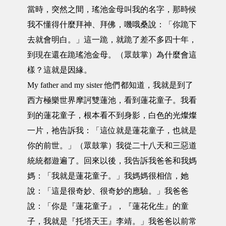
當時，突然之間，瑤池金母叫我的名字，那時候
我不懂得什麼拜神、拜佛，嘰哦桑說：「你跪下
去就會明白。」這一跪，就跪了差不多四十年，
到現在還在跪瑤池金母。（眾鼓掌）為什麼會這
樣？這就是因緣。
My father and my sister 他們都知道，我就是到了
西方極樂世界摩訶雙蓮池，看到蓮花童子。我看
到的蓮花童子，根本看不到身影，白色的光燦燦
一片，祂告訴我：「這位就是蓮花童子，也就是
你的前世。」（眾鼓掌）我從二十八天和三惡道
統統都遊遍了。回來以後，我告訴我爸爸和我媽
媽：「我就是蓮花童子。」我媽媽很相信，她
說：「這是很奇妙、很奇妙的應驗。」我爸爸
說：「你是『蓮花童子』，『蓮花化生』的童
子，我就是『托塔天王』李靖。」我爸爸以前常