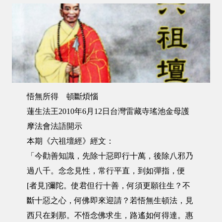
悟無所得 頓斷煩惱
蓮生法王2010年6月12日台灣雷藏寺瑤池金母護
摩法會法語開示
本期《六祖壇經》經文：
「今勸善知識，先除十惡即行十萬，後除八邪乃
過八千。念念見性，常行平直，到如彈指，便
[者見]彌陀。使君但行十善，何須更願往生？不
斷十惡之心，何佛即來迎請？若悟無生頓法，見
西只在剎那。不悟念佛求生，路遙如何得達。惠