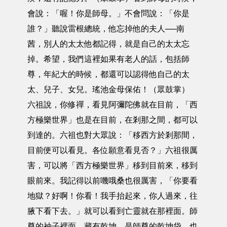
會說：「喔！你是師母。」不會問說：「你是
誰？」聽說雷根總統，他忘掉他的夫人──南
茜，別人的太太他都記得，就是自己的太太忘
掉。希望，我們這裡如果有老人的話，包括師
尊，年紀大的時候，都還可以認得他自己的太
太、兒子、女兒。瑤池金母保佑！（眾鼓掌）
六祖說，你修禪，看見阿彌陀佛就在目前，「西
方極樂世界」也是在目前，在剎那之間，都可以
到達的。六祖也對大眾說：「移西方於剎那間，
目前便可以看見。各位願意看見否？」六祖很厲
害，可以將「西方極樂世界」移到目前來，移到
眼前來。我記得以前嘰哦桑也很厲害，「你要看
地獄？好啊！你看！我手抬起來，你人過來，往
腋下看下去。」就可以看到亡靈就在那裡面。師
尊的袖子裡面，藏有乾坤，是師尊的乾坤袋，也