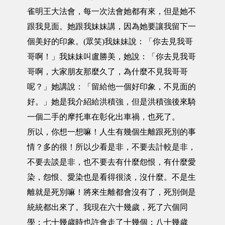
雀明王大法會，每一次法會她都有來，但是她不
跟我見面。她跟我妹妹講，因為她要讓我留下一
個美好的印象。(眾笑)我妹妹說：「你去見我哥
哥啊！」我妹妹叫盧勝美，她說：「你去見我哥
哥啊，大家朋友那麼久了，為什麼不見我哥哥
呢？」她講說：「留給他一個好印象，不見面的
好。」她是我介紹給洪積強，但是洪積強後來騎
一個二手的摩托車在彰化出車禍，也死了。
所以，你想一想嘛！人生有幾個生離跟死別的事
情？多的很！所以少看是非，不要去計較是非，
不要去談是非，也不要去有什麼怨恨，有什麼愛
染，怨恨、愛染也是看得很淡，沒什麼。不是生
離就是死別嘛！將來生離都會沒有了，死別倒是
統統都出來了。我現在六十幾歲，死了六個同
學；七十幾歲時也許會走了十幾個；八十幾歲