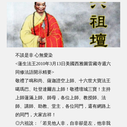
不談是非 心無愛染
<蓮生法王2010年3月13日美國西雅圖雷藏寺週六
同修法語開示精要>
敬禮了鳴和尚、薩迦證空上師、十六世大寶法王
噶瑪巴、吐登達爾吉上師！敬禮壇城三寶！主持
上師蓮滿上師、師母，各位上師、教授師、法
師、講師、助教、堂主，各位同門，還有網路上
的同門，大家吉祥！
◎六祖說：「若見他人非，自非卻是左，他非我