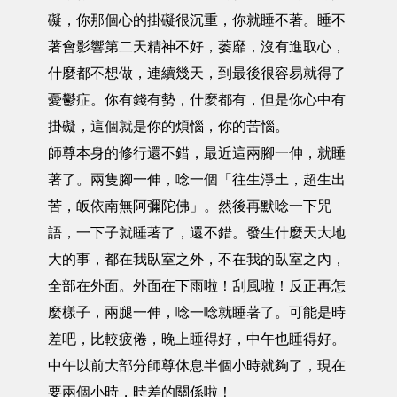
礙，你那個心的掛礙很沉重，你就睡不著。睡不
著會影響第二天精神不好，萎靡，沒有進取心，
什麼都不想做，連續幾天，到最後很容易就得了
憂鬱症。你有錢有勢，什麼都有，但是你心中有
掛礙，這個就是你的煩惱，你的苦惱。
師尊本身的修行還不錯，最近這兩腳一伸，就睡
著了。兩隻腳一伸，唸一個「往生淨土，超生出
苦，皈依南無阿彌陀佛」。然後再默唸一下咒
語，一下子就睡著了，還不錯。發生什麼天大地
大的事，都在我臥室之外，不在我的臥室之內，
全部在外面。外面在下雨啦！刮風啦！反正再怎
麼樣子，兩腿一伸，唸一唸就睡著了。可能是時
差吧，比較疲倦，晚上睡得好，中午也睡得好。
中午以前大部分師尊休息半個小時就夠了，現在
要兩個小時，時差的關係啦！