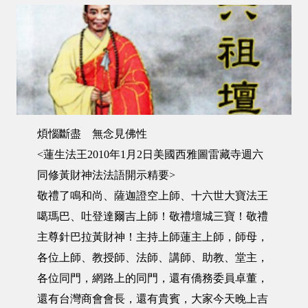
煩惱斷盡 無念見佛性
<蓮生法王2010年1月2日美國西雅圖雷藏寺週六
同修黃財神法法語開示精要>
敬禮了鳴和尚、薩迦證空上師、十六世大寶法王
噶瑪巴、吐登達爾吉上師！敬禮壇城三寶！敬禮
主尊針巴拉黃財神！主持上師蓮主上師，師母，
各位上師、教授師、法師、講師、助教、堂主，
各位同門，網路上的同門，還有僑務委員卓董，
還有台灣商會會長，還有貴賓，大家今天晚上吉