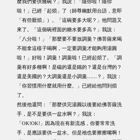
麼我們要供幾碗？」我說：「隨你啦！隨你
啦！」已經「起煩」了（師尊幽默用台語，意即
「有些厭煩」）。「這碗要多大呢？」他問題又
來了。「這個碗裡面的糖水要多高？」我說：
「八分啦！」「那麼要不要放調羹？佛菩薩來喝
不能拿這樣子喝啊，一定要調羹才能夠用湯圓
啦！」好啦！調羹！調羹啦！已經起煩了。「調
羹有好多種啊！是磁的還是鐵的？還是台灣的？
還是美國的？大調羹還是小調羹……？」我說：
「你習慣用什麼就用什麼。」已經給他問到煩
了。
然後他還問：「那麼供完湯圓以後要給佛菩薩洗
手，是不是要供一盆水啊？」我說：
「OK!OK!」因為現在有新流感，你要常常洗
手，是應該要供一盆水。但是祂也要擦擦嘴啊！