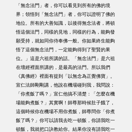
「無念法門」者，你可以看見到所有的佛的境
界；領悟到「無念法門」者，你可以證明了佛的
地位。所有的大善知識，以後得無念法者，將頓
悟這個法門，同樣的見地，同樣的行為，能夠發
願受持，就如同你侍奉佛一般。你如果終生能夠
悟了這個無念法門，一定能夠得到了聖賢的果
位。」這是六祖所講的話。「無念法門」是六祖
在壇經裡面所講的，是最高的法門。所以我們
《真佛經》裡面有提到「以無念為正覺佛寶」。
宣仁法師剛剛講，他說在機場碰到我，我問說：
「你煮飯了嗎？」宣仁他搞不清楚：「怎麼在機
場能夠煮飯？」其實啊！師尊那時候肚子餓了，
這個時候你在機場不用你煮飯，師尊問你「你煮
飯了嗎？」你可以請我去吃一頓飯，你請我吃一
頓飯，我就把口訣教給你。結果你沒有請我吃一