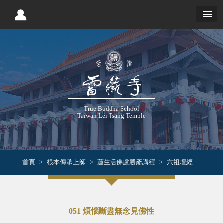
True Buddha School
Taiwan Lei Tsang Temple
首頁
根本傳承上師
蓮生活佛盧勝彥講經
六祖壇經
051 煩惱斷盡無念見佛性