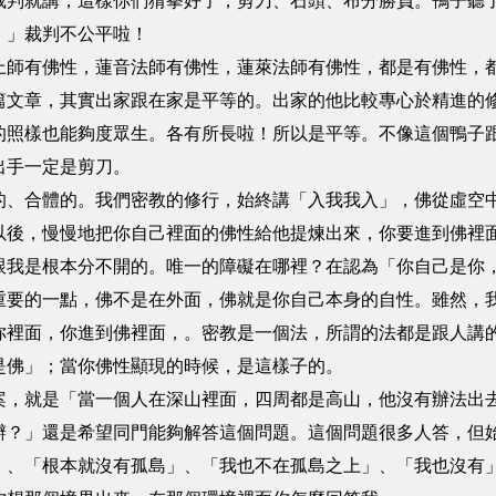
裁判就講，這樣你們猜拳好了，剪刀、石頭、布分勝負。鴨子聽
。」裁判不公平啦！
上師有佛性，蓮音法師有佛性，蓮萊法師有佛性，都是有佛性，
篇文章，其實出家跟在家是平等的。出家的他比較專心於精進的
的照樣也能夠度眾生。各有所長啦！所以是平等。不像這個鴨子
出手一定是剪刀。
的、合體的。我們密教的修行，始終講「入我我入」，佛從虛空
以後，慢慢地把你自己裡面的佛性給他提煉出來，你要進到佛裡
跟我是根本分不開的。唯一的障礙在哪裡？在認為「你自己是你
重要的一點，佛不是在外面，佛就是你自己本身的自性。雖然，
你裡面，你進到佛裡面，。密教是一個法，所謂的法都是跟人講
是佛」；當你佛性顯現的時候，是這樣子的。
案，就是「當一個人在深山裡面，四周都是高山，他沒有辦法出
辦？」還是希望同門能夠解答這個問題。這個問題很多人答，但
」、「根本就沒有孤島」、「我也不在孤島之上」、「我也沒有