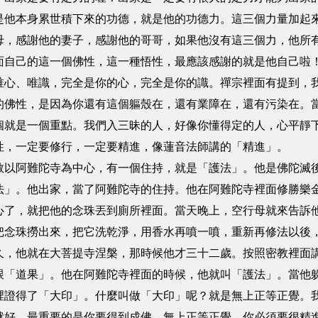
是他本身累世積下來的功德，就是他的功德力。這三個力量加起
母，感謝他的妻子，感謝他的哥哥，如果他沒有這三個力，他所
面自己的這一個佛性，這一種悟性，最應該感謝的就是他自己啦
唯心、唯識，完全是你的心，完全是你的識。禪宗裡面有提到，
的佛性，是因為你還有這個軀殼在，還有業障在，還有污染在。
個就是一個重點。我們入三昧的人，好像你懂得定的人，心平靜
性，一定要修行，一定要精進，像蓮音法師講的「精進」。
教以阿難陀寺為中心，有一個住持，就是「護法」。他是佛陀滅
法」。他出家，當了阿難陀寺的住持。他在阿難陀寺裡面修勝樂
心了，就把他的念珠丟到廁所裡面。當天晚上，空行母就來告訴
把念珠撈出來，把它洗乾淨，用香水再噴一噴，重新再修法以後
久，他就在大菩提寺涅槃，那時候他才三十二歲。按照密教裡面
跟「道果」。他在阿難陀寺裡面的時候，他就叫「護法」。當他
裡證得了「大印」。什麼叫做「大印」呢？就是無上正等正覺。
就好，最重要的是你要得到成佛，無上正等正覺。你必須要很精