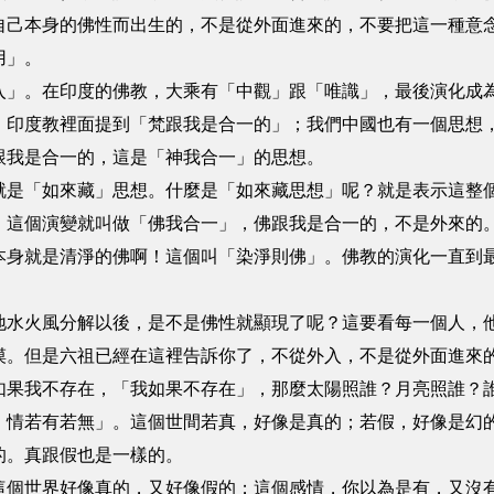
自己本身的佛性而出生的，不是從外面進來的，不要把這一種意
用」。
入」。在印度的佛教，大乘有「中觀」跟「唯識」，最後演化成
。印度教裡面提到「梵跟我是合一的」；我們中國也有一個思想
跟我是合一的，這是「神我合一」的思想。
就是「如來藏」思想。什麼是「如來藏思想」呢？就是表示這整
，這個演變就叫做「佛我合一」，佛跟我是合一的，不是外來的
本身就是清淨的佛啊！這個叫「染淨則佛」。佛教的演化一直到
地水火風分解以後，是不是佛性就顯現了呢？這要看每一個人，
摸。但是六祖已經在這裡告訴你了，不從外入，不是從外面進來
如果我不存在，「我如果不存在」，那麼太陽照誰？月亮照誰？
，情若有若無」。這個世間若真，好像是真的；若假，好像是幻
的。真跟假也是一樣的。
這個世界好像真的，又好像假的；這個感情，你以為是有，又沒