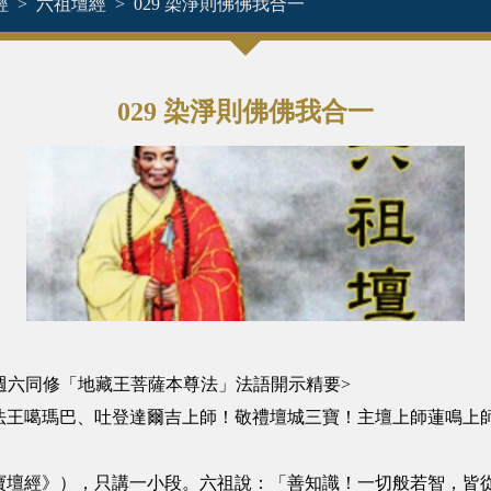
經
六祖壇經
029 染淨則佛佛我合一
029 染淨則佛佛我合一
藏寺週六同修「地藏王菩薩本尊法」法語開示精要>
法王噶瑪巴、吐登達爾吉上師！敬禮壇城三寶！主壇上師蓮鳴上
寶壇經》），只講一小段。六祖說：「善知識！一切般若智，皆