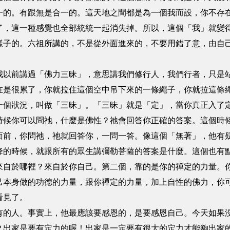
一的。有跟無是合一的。這天地之間都是為一個我而設，你不存
了，這一種感覺也全部統統一起消失掉。所以，這個「我」就變
樣子的。六祖所講的，不是從外面進來的，不要用錯了意，由自
我以前講過「佛力三昧」，意思講我們修行人，我們行者，只是
在是很累了，你就拉住這個空中吊下來的一條繩子，你就拉這條
一個狀況，叫做「三昧」。「三昧」就是「定」，當你真正入了
時候你可以問祂，什麼是佛性？祂會回答你正確的答案。這個時
面前，你問祂，祂就回答你，一問一答。像這個「無著」，他有
降的時候，就跟所有的眾生講彌勒菩薩的答案是什麼。這個也有
來自於哪裡？來自於你自己。第二個，靠的是你的禪定的力量。
己本身做的功德的力量，跟你禪定的力量，加上自性的佛力，你
看見了。
有的人。事實上，他最應該要感恩的，是要感恩自己。今天如果
？出家是要有定力的喔！出家是一定要有很大的定力才能夠出家