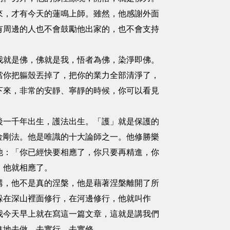
來，才有今天的蓮鳴上師。雖然，他感謝外面
有周邊的人也不會鼓勵他出家的，也不會支持
！
我就是佛，佛就是我，悟者為佛，染淨即佛。
當你把軀殼丟掉了，把你的業力全部清淨了，
下來，非常的安靜、寧靜的時候，你可以看見
後一千年出生，護法出生。「護」就是保護的
金剛法。他是唯識的十大論師之一。他修勝樂
他：「你已經快要相應了，你只要再精進，你
，他就相應了。
講，他不是真的涅槃，他是藉著涅槃離開了所
躲在深山裡面修行，在河邊修行，他就叫作
我今天早上就在寫這一篇文章，這就是講我們
進地去做，去實行，去實修。