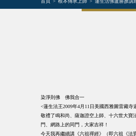
首頁
根本傳承上師
蓮生活佛盧勝彥講
染淨則佛 佛我合一
<蓮生法王2009年4月11日美國西雅圖雷
敬禮了鳴和尚、薩迦證空上師、十六世大寶
門、網路上的同門，大家吉祥！
今天我再繼續講《六祖禪經》（即六祖《法