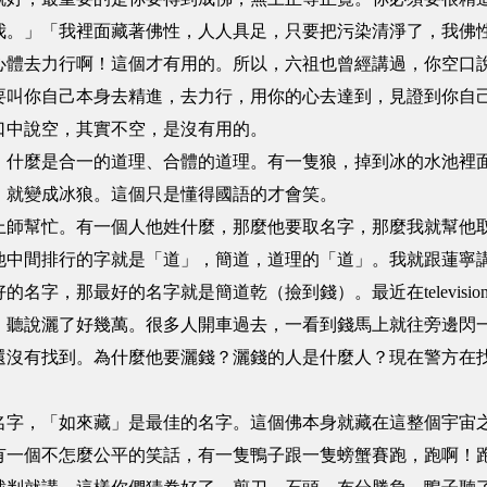
我。」「我裡面藏著佛性，人人具足，只要把污染清淨了，我佛
心體去力行啊！這個才有用的。所以，六祖也曾經講過，你空口
要叫你自己本身去精進，去力行，用你的心去達到，見證到你自
口中說空，其實不空，是沒有用的。
，什麼是合一的道理、合體的道理。有一隻狼，掉到冰的水池裡
，就變成冰狼。這個只是懂得國語的才會笑。
上師幫忙。有一個人他姓什麼，那麼他要取名字，那麼我就幫他
他中間排行的字就是「道」，簡道，道理的「道」。我就跟蓮寧
名字，那最好的名字就是簡道乾（撿到錢）。最近在televisi
，聽說灑了好幾萬。很多人開車過去，一看到錢馬上就往旁邊閃
還沒有找到。為什麼他要灑錢？灑錢的人是什麼人？現在警方在
名字，「如來藏」是最佳的名字。這個佛本身就藏在這整個宇宙
有一個不怎麼公平的笑話，有一隻鴨子跟一隻螃蟹賽跑，跑啊！