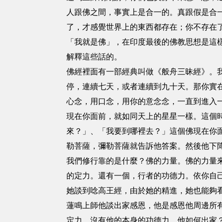
人跟佛之間，事實上是合一的。真跟假是合
了，才感覺世界上的東西都存在；你不存在
「我就是佛」，在印度最後的佛教思想是這
解釋這些話的。
佛經裡面有一部經典叫做《般舟三昧經》。
停，連續七天，或者連續到九十天。那你實
心念，用口念，用你的意念念，一直到進入
現在你面前，就如同天上的星星一樣。這個
來？」、「我要到哪裡去？」這個佛現在你
勒菩薩，彌勒菩薩就告訴他答案。然後他下
我們修行靠的是什麼？佛的力量。佛的力量
的定力。還有一個，行者的功德力。依你自
她談到唸高王經，由於她的精進，她也能夠
蓮鳴上師他談出家感恩，他是感恩他周邊所
定力，沒有他的本身的功德力，他如何出家