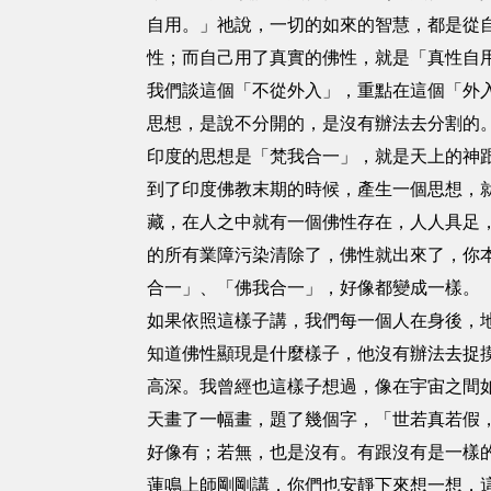
自用。」祂說，一切的如來的智慧，都是從
性；而自己用了真實的佛性，就是「真性自
我們談這個「不從外入」，重點在這個「外
思想，是說不分開的，是沒有辦法去分割的
印度的思想是「梵我合一」，就是天上的神
到了印度佛教末期的時候，產生一個思想，
藏，在人之中就有一個佛性存在，人人具足
的所有業障污染清除了，佛性就出來了，你
合一」、「佛我合一」，好像都變成一樣。
如果依照這樣子講，我們每一個人在身後，
知道佛性顯現是什麼樣子，他沒有辦法去捉
高深。我曾經也這樣子想過，像在宇宙之間
天畫了一幅畫，題了幾個字，「世若真若假
好像有；若無，也是沒有。有跟沒有是一樣
蓮鳴上師剛剛講，你們也安靜下來想一想，