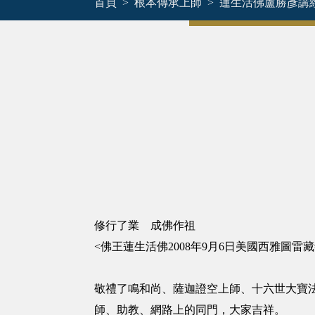
首頁
根本傳承上師
蓮生活佛盧勝彥講
修行了業 成佛作祖
<佛王蓮生活佛2008年9月6日美國西雅圖雷
敬禮了鳴和尚、薩迦證空上師、十六世大寶
師、助教、網路上的同門，大家吉祥。