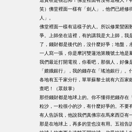
這實在是很恐怖！佛堂裡面有沒有這種人？
笑）佛堂裡面一樣有「劍人」，他們已經修
人」。
佛堂裡面一樣有這樣子的人。所以修業蠻困
爭。上師坐在這裡，有的講我是大上師，我
了，錢財都是後代的，沒什麼好爭；地盤，
一人寫一張，你是摩訶雙蓮池第幾號土地是
我們最近打開電視，你看吧，那個人，好像
「嫦娥銀行」，我的錢存在「瑤池銀行」。
各地有五千家分行，單單蘇黎士就有六百家
查吧！（眾鼓掌）
那些錢財都是地球上的。你不懂得把錢存在
粒沙，一粒很小的沙，有什麼好爭的。不要
有人告訴我，他說我們真佛宗在馬來西亞有
那是在地球上，再多的堂也沒有用。五祖告