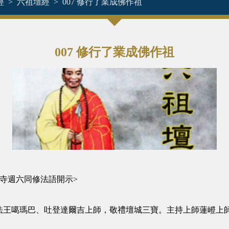
經
六祖壇經
007 修行了業成佛作祖
007 修行了業成佛作祖
藏寺週六同修法語開示>
法王噶瑪巴、吐登達爾吉上師，敬禮壇城三寶。主持上師蓮嶝上