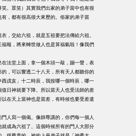
尊笑。眾笑）其實我們出家的弟子當中也有很
也有，都有很高很大來歷的。俗家的弟子當
祖衣，交給六祖，就是五祖要把法傳給六祖。
天福報，將來轉世做人也是算福氣啦！像我們
坐在法堂上面，拿一個木頭一敲，蹦一聲，表
形的，可以響透二十八天，所有天人都聽你的
申酉戌亥」十二時辰，我按哪一個時辰，哪一
個值日神就要下降。所以當天人也受法師的差
所以在天上當神也是當差，有時候也要受差遣
的門人寫一個偈。像師尊講的，你們每一個人
他就成為六祖了。這個時候所有的門人大部分
的，很尊貴的。祂的上座弟子就是「神秀大