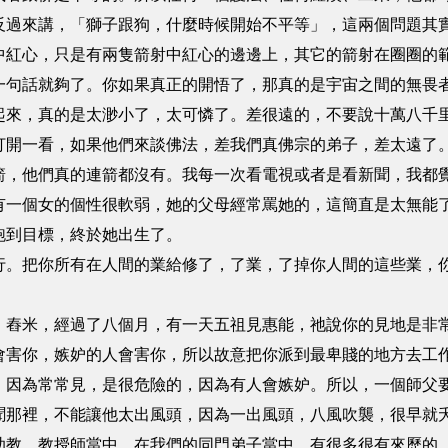
反過來講，「獅子跟狗，什麼時候開始不平等」，這兩個問題其
中紅心，只是有兩隻箭射中紅心的邊邊上，其它的箭射在圈圈的
一句話就夠了。你如果真正的開悟了，那真的是宇宙之間的無畏
起來，真的是太渺小了，太可憐了。差很遠的，不要說十萬八千
打開一看，如果他們來談佛法，差我們真佛宗的弟子，差太遠了
箭，他們真的連箭都沒有。我每一次看電視或者是看新聞，我都
有一個女的個性很軟弱，她的父母經常罵她的，這簡直是太無能
跑到目標，終於她出生了。
行。把你所有在人間的業給修了，了業，了掉你人間的這些業，
、舂米，經過了八個月，有一天五祖見惠能，祂說你的見地是非
會害你，嫉妒的人會害你，所以故意把你派到最卑賤的地方去工
。因為常常見，是很危險的，因為有人會嫉妒。所以，一個師父
聞那裡，不能讓他太出風頭，因為一出風頭，八風吹襲，很早就
助教、教授師當中，在我們的同門弟子當中，有很多很有來歷的