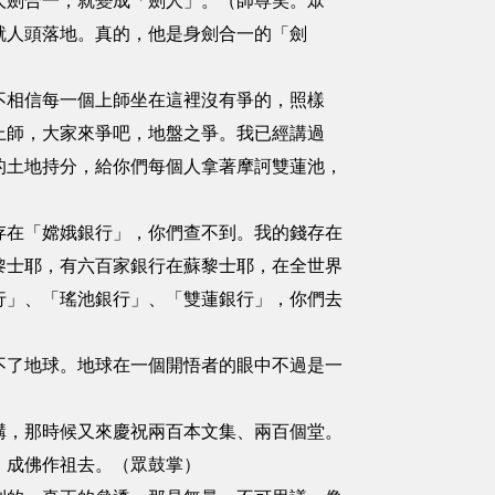
人劍合一，就變成「劍人」。（師尊笑。眾
就人頭落地。真的，他是身劍合一的「劍
不相信每一個上師坐在這裡沒有爭的，照樣
上師，大家來爭吧，地盤之爭。我已經講過
的土地持分，給你們每個人拿著摩訶雙蓮池，
存在「嫦娥銀行」，你們查不到。我的錢存在
黎士耶，有六百家銀行在蘇黎士耶，在全世界
行」、「瑤池銀行」、「雙蓮銀行」，你們去
不了地球。地球在一個開悟者的眼中不過是一
構，那時候又來慶祝兩百本文集、兩百個堂。
，成佛作祖去。（眾鼓掌）