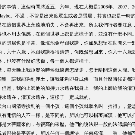
事情，這個時間將近五、六年。現在大概是2006年、2007、
aybe。不過，不管是出來度眾生或者是隱居，其實也都是一時
是在這個世界上永遠地消失，不會再出來。所以我們行者要注意
得也不用太傷感，在這個世界上都是這樣子的，並沒有什麼不同
遠的隱居也是平常。像瑤池金母跟我講，你如果想留在世間久一
的，六十六歲，祂跟我講得很清楚，你既然想回來，你六十六歲
外，也沒有什麼好悲傷，每一個人都這樣子。
講，每天晚上我睡覺的時候就練習怎麼走，怎麼離開這個人間。
願望，讓我能夠到淨土，讓我能夠即身成佛，而且什麼時候走都
。但是，我的上師他的加持力永遠在我身上；我的上師給我的灌
持永遠在，灌頂永遠在，這樣子一定成就的。
天台山國清寺撿到的一個小孩，這個小孩就取名叫「拾得」，意
沒有開悟的人不一樣，是不同的。所以他可以指著羅漢，他可以
都是大菩薩來的，有很高的來歷。他們的說法跟一般的法師講的
或者跟佛是平等的。所以任何一個護法、任何羅漢、二乘，他都