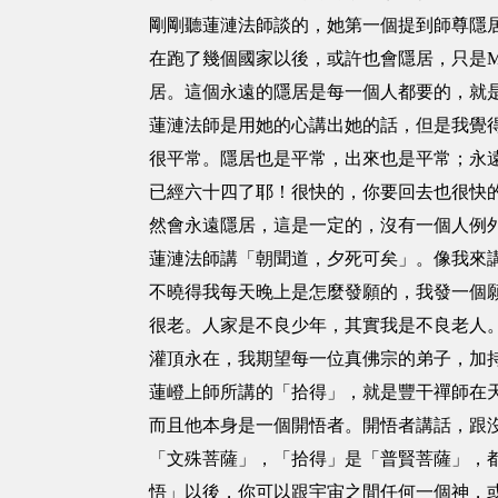
剛剛聽蓮漣法師談的，她第一個提到師尊隱居的
在跑了幾個國家以後，或許也會隱居，只是M
居。這個永遠的隱居是每一個人都要的，就
蓮漣法師是用她的心講出她的話，但是我覺
很平常。隱居也是平常，出來也是平常；永
已經六十四了耶！很快的，你要回去也很快
然會永遠隱居，這是一定的，沒有一個人例
蓮漣法師講「朝聞道，夕死可矣」。像我來
不曉得我每天晚上是怎麼發願的，我發一個
很老。人家是不良少年，其實我是不良老人
灌頂永在，我期望每一位真佛宗的弟子，加
蓮嶝上師所講的「拾得」，就是豐干禪師在
而且他本身是一個開悟者。開悟者講話，跟
「文殊菩薩」，「拾得」是「普賢菩薩」，
悟」以後，你可以跟宇宙之間任何一個神，