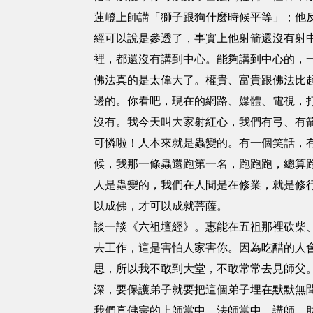
蓮嶝上師講「獅子跟狗什麼時候平等」；他
經可以說是參透了，事實上他射箭還沒有射
裡，都還沒有講到中心。能夠講到中心的，
佛法真的是太偉大了。權貴、富貴跟佛法比
邊的。你看吧，現在的網路、媒體、電視，
沒有。我今天叫大家射紅心，我們有弓、有
可憐啦！人本來就是蟲變的。有一個笑話，
候，我那一條蟲還跑第一名，跑跑跑，總算
人是蟲變的，我們在人間是在修業，就是修
以成佛，才可以成就菩薩。
談一談《六祖壇經》。惠能在五祖那裡砍柴
去工作，這是害怕人家害你。因為吃醋的人
思，所以我不敢到大堂，不敢常常去見師父
深，要保護弟子就要把這個弟子埋在默默無
我們真佛宗的上師當中，法師當中，講師、