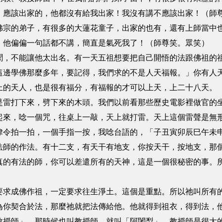
。應該出家的，他都沒有給我出家！我沒有講不應該出家！（師
佛宗的弟子，有很多的大蓮花童子，出家的也有，還有上師當中
！他偏偏一句話都不講，簡直是氣死我了！（師尊笑。眾笑）
聞，不能讓他太出名。有一天五祖想要把自己開悟的法跟佛祖的
這邊學佛那麼多年，要記得，我們求的不是人天福報。」你有人
上的天人，也是很有福分，有福報的才可以上天，上二十八天。
是雷打下來，劈下來的木頭。我們以前看那些歷史電影裡做官的
起來，唸一個咒，往桌上一敲，天上就打雷。天上這個雷聲是無
律令拍一拍，一個手指一按，我唸台語的，「子丑寅卯辰巳午未
法師的作法。有十二支，有天干有地支，你按天干，按地支，那
真的有法的師，你可以差遣所有的天神，這是一個很秘密的事。
要求成佛作祖，一定要求往生淨土。這個是重點。所以祂叫所有
為你契合於法，那麼祂就把法傳給他。他就得到祖衣，得到法，
教授師」，那時候也叫教授師，就叫「阿闍梨」。教授師是很大