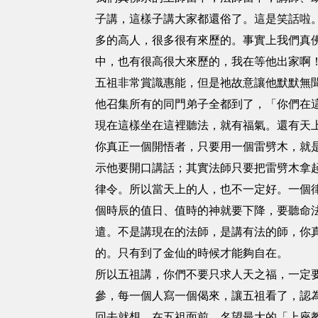
子講，這樣子講大家都還俗了。這是笑話啦
多的高人，很多很有來歷的。事實上我們真
中，也有很高很大來歷的，我在等他出家啊
五祖非常賞識惠能，但是祂故意讓他默默無
他召集所有的同門弟子全都到了，「你們在
現在這樣坐在這裡聽法，就有福氣。還有天
你真正一個開悟者，只要用一個雷劈木，就
示他要開口講話；其實法師只要把雷劈木拿
律令。所以當天上的人，也不一定好。一個
個時辰的值日、值時的神就要下降，要聽命
遣。不是講現在的法師，是講有法的師，你
的。只有到了金仙的時候才能夠自在。
所以五祖講，你們不要只求人天之福，一定
參，每一個人寫一個偈來，讓五祖看了，認
回去就想，在五祖面前，名望最大的「上座