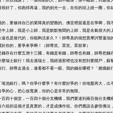
有！所以我講了，一個用劍的人，劍不離身，身不離劍，到最後
得很好了，你跑得再遠，我的劍光一去，在你的頭上繞一圈，你
難的，要修掉自己的業障真的蠻難的。佛堂裡面還是在爭啊，我
是中上師，我是小上師，我是默默無聞的上師，我是名氣很大的
永遠也是後代的，你能夠活多久？！師尊真的很想賣摩訶雙蓮池
屬於你的，要爭來爭啊！（師尊笑。眾笑。眾鼓掌）
是錢存在什麼五洲十三國，有錢是有錢，師尊也有錢，師尊把錢
什麼瑞士銀行！我去過瑞士，我經過那裡也沒有想到要開戶，蘇
銀行。師尊走過去，連看都不看一眼。我的錢在哪裡？「嫦娥銀
「瑤池銀行」嗎？你爭什麼爭？有什麼好爭的！你地盤再大，出
有爭的心，把心放寬廣，你的心是非常的無限。
一百四十個堂，一百四十個分支機構，我們要達到兩百個分支機
訴六祖的這個才是真實的，才是成佛作祖。你們應該去參悟佛法