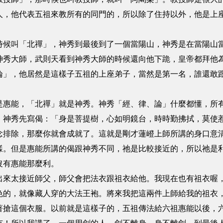
人，他代表五祖來教所有的同門的，所以除了住持以外，他是上
時候叫「北禪」，神秀到最後到了一個當陽山，神秀是在當陽山
神秀大師，武則天看到神秀大師的時候還向他下跪，皇帝都拜他
論」，他居然是這樣子五祖的上座弟子，當然是第一名，誰還敢
是惠能，「北禪」就是神秀。神秀「經、律、論」什麼都懂，所
，神秀先寫偈：「身是菩提樹，心如明鏡台，時時勤拂拭，莫使
念排除，那麼你就會成就了。這就是剛才蓮嶝上師所講的身口意
樣。但是惠能所講的偈跟神秀不同，祂是比較接近的，所以祂是
沒有惠能那麼利。
出來太接近師父，師父會把法衣跟祖衣給他。我現在也有祖衣喔
色的，就像藏人穿的大法王袍。將來我把這兩件上師給我的祖衣
著搶這個衣服。以前就是這樣子的，五祖傳法給六祖惠能以後，