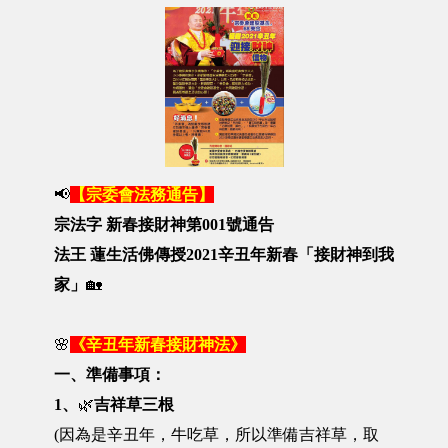
📢
【宗委會法務通告】
宗法字 新春接財神第001號通告
法王 蓮生活佛傳授
2021辛丑年新春「接財神到我
家」
🏡
🌸
《辛丑年新春接財神法》
一、準備事項：
1、
🌿
吉祥草三根
(因為是辛丑年，牛吃草，所以準備吉祥草，取