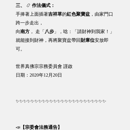
三、
📿
作法儀式：
手捧著上面插著
吉祥草
的
紅色聚寶盆
，由家門口
跨一步走出，
向
南方
， 走「
八步
」，唸：「請財神到我家！」
就能接到財神，再將聚寶盆帶回
財庫位
安放即
可。
世界真佛宗宗務委員會 謹啟
日期：2020年12月20日
✨✨✨✨✨✨✨✨✨✨✨✨✨✨✨✨✨✨✨✨✨✨✨✨
📣
【宗委會法務通告】