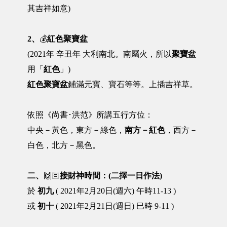
其吉祥如意)
2、
💰
紅色聚寶盆
(2021年 辛丑年 大利南北。南屬火，所以
聚寶盆
用「
紅色
」)
紅色聚寶盆
鋪滿元寶、寶石等等。上插吉祥草。
依照《尚書･洪范》所講五行方位：
中央－黃色，東方－綠色，
南方－紅色
，西方－
白色，北方－黑色。
二、
🙌🏻
接財神時間：(二擇一日作法)
於
初九
( 2021年2月20日(週六) 午時11-13 )
或
初十
( 2021年2月21日(週日) 巳時 9-11 )