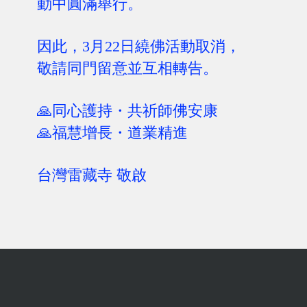
動中圓滿舉行。
因此，3月22日繞佛活動取消，
敬請同門留意並互相轉告。
🙏同心護持・共祈師佛安康
🙏福慧增長・道業精進
台灣雷藏寺 敬啟